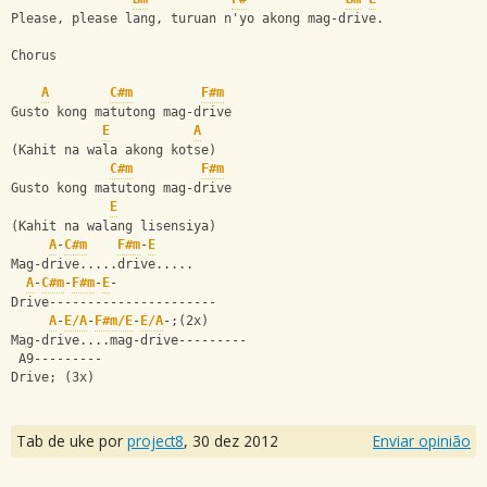
Please, please lang, turuan n'yo akong mag-drive.
Chorus
A
C#m
F#m
Gusto kong matutong mag-drive
E
A
(Kahit na wala akong kotse)
C#m
F#m
Gusto kong matutong mag-drive
E
(Kahit na walang lisensiya)
A
-
C#m
F#m
-
E
Mag-drive.....drive.....
A
-
C#m
-
F#m
-
E
-
Drive----------------------
A
-
E/A
-
F#m/E
-
E/A
-;(2x)
Mag-drive....mag-drive---------
 A9---------
Drive; (3x)
Tab de uke por
project8
,
30 dez 2012
Enviar opinião