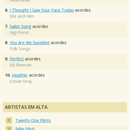
6.
I Thought I Saw Your Face Today
acordes
She and Him
7.
Sailor Song
acordes
Gigi Perez
8.
You Are My Sunshine
acordes
Folk Songs
9.
Perfect
acordes
Ed Sheeran
10.
Heather
acordes
Conan Gray
ARTISTAS EM ALTA
Twenty One Pilots
Billie Eilish