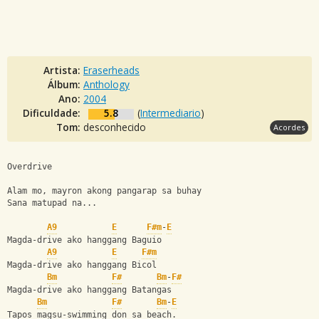
Artista:
Eraserheads
Álbum:
Anthology
Ano:
2004
Dificuldade:
5.8
(
Intermediario
)
Tom:
desconhecido
Acordes
Overdrive
Alam mo, mayron akong pangarap sa buhay
Sana matupad na...
A9
E
F#m
-
E
Magda-drive ako hanggang Baguio
A9
E
F#m
Magda-drive ako hanggang Bicol
Bm
F#
Bm
-
F#
Magda-drive ako hanggang Batangas
Bm
F#
Bm
-
E
Tapos magsu-swimming don sa beach.