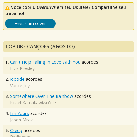
Você cobriu
Overdrive
em seu Ukulele? Compartilhe seu
trabalho!
Enviar um cover
TOP UKE CANÇÕES (AGOSTO)
1.
Can't Help Falling In Love With You
acordes
Elvis Presley
2.
Riptide
acordes
Vance Joy
3.
Somewhere Over The Rainbow
acordes
Israel Kamakawiwo'ole
4.
I'm Yours
acordes
Jason Mraz
5.
Creep
acordes
Radiohead