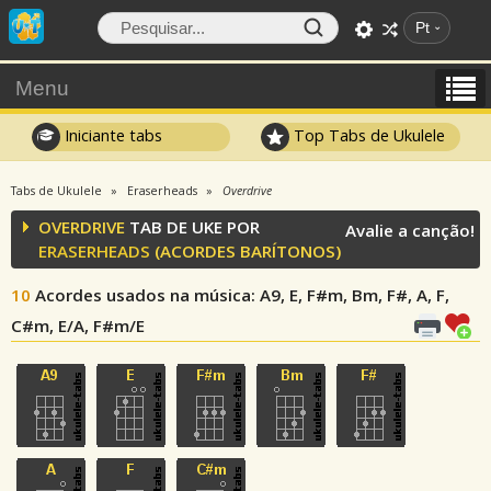
Pt
Menu
Iniciante tabs
Top Tabs de Ukulele
Tabs de Ukulele
Eraserheads
Overdrive
OVERDRIVE
TAB DE UKE POR
Avalie a canção!
ERASERHEADS
(ACORDES BARÍTONOS)
10
Acordes usados na música
: A9, E, F#m, Bm, F#, A, F,
C#m, E/A, F#m/E