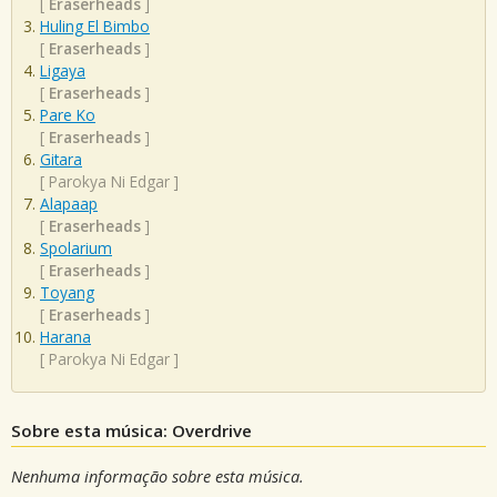
[
Eraserheads
]
Huling El Bimbo
[
Eraserheads
]
Ligaya
[
Eraserheads
]
Pare Ko
[
Eraserheads
]
Gitara
[
Parokya Ni Edgar
]
Alapaap
[
Eraserheads
]
Spolarium
[
Eraserheads
]
Toyang
[
Eraserheads
]
Harana
[
Parokya Ni Edgar
]
Sobre esta música: Overdrive
Nenhuma informação sobre esta música.