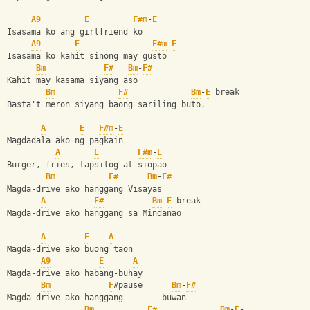
A9
E
F#m
-
E
Isasama ko ang girlfriend ko
A9
E
F#m
-
E
Isasama ko kahit sinong may gusto
Bm
F#
Bm
-
F#
Kahit may kasama siyang aso
Bm
F#
Bm
-
E
 break 
Basta't meron siyang baong sariling buto.
A
E
F#m
-
E
Magdadala ako ng pagkain
A
E
F#m
-
E
Burger, fries, tapsilog at siopao
Bm
F#
Bm
-
F#
Magda-drive ako hanggang Visayas
A
F#
Bm
-
E
 break   
Magda-drive ako hanggang sa Mindanao
A
E
A
Magda-drive ako buong taon
A9
E
A
Magda-drive ako habang-buhay
Bm
F
#pause      
Bm
-
F#
Magda-drive ako hanggang        buwan
Bm
F#
Bm
-
E
- 