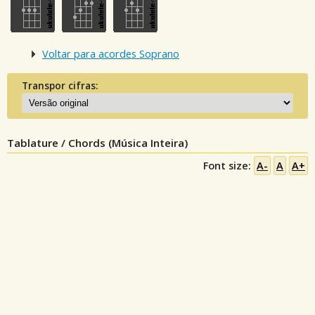
Voltar para acordes Soprano
Transpor cifras:
Tablature / Chords (Música Inteira)
Font size:
A-
A
A+