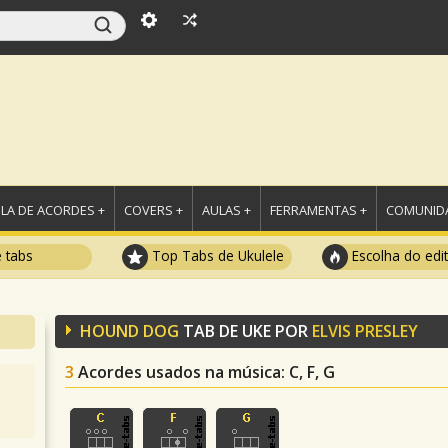
LA DE ACORDES +
COVERS +
AULAS +
FERRAMENTAS +
COMUNIDA
e tabs
Top Tabs de Ukulele
Escolha do edi
HOUND DOG
TAB DE UKE POR
ELVIS PRESLEY
3
Acordes usados na música
: C, F, G