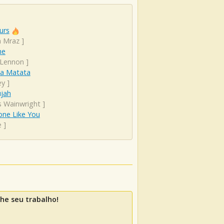
urs
n Mraz
]
ne
 Lennon
]
a Matata
ey
]
ujah
s Wainwright
]
ne Like You
e
]
he seu trabalho!