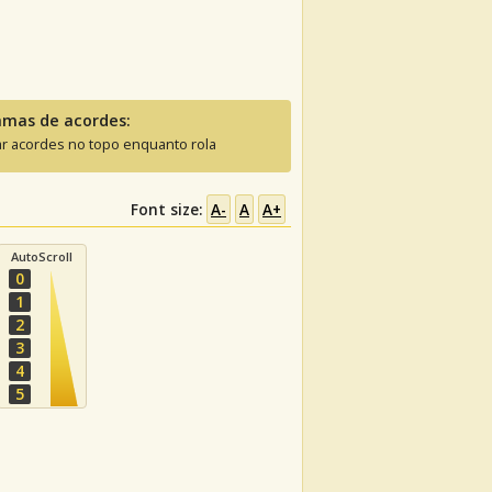
amas de acordes:
ar acordes no topo enquanto rola
Font size:
A-
A
A+
AutoScroll
0
1
2
3
4
5