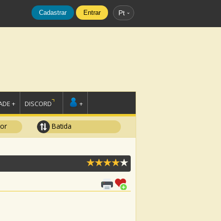
Cadastrar
Entrar
Pt
DE +
DISCORD
+
tor
Batida