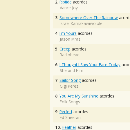
2.
Riptide
acordes
Vance Joy
3.
Somewhere Over The Rainbow
acord
Israel Kamakawiwo'ole
4.
I'm Yours
acordes
Jason Mraz
5.
Creep
acordes
Radiohead
6.
I Thought I Saw Your Face Today
acor
She and Him
7.
Sailor Song
acordes
Gigi Perez
8.
You Are My Sunshine
acordes
Folk Songs
9.
Perfect
acordes
Ed Sheeran
10.
Heather
acordes