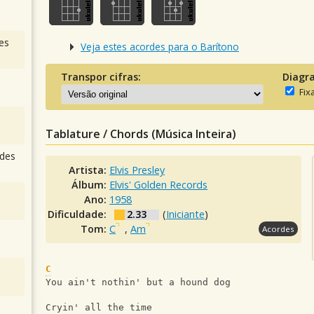
es
Veja estes acordes para o Barítono
Transpor cifras:
Diagr
Fix
Tablature / Chords (Música Inteira)
des
Artista:
Elvis Presley
Álbum:
Elvis' Golden Records
Ano:
1958
Dificuldade:
2.33
(
Iniciante
)
Tom:
C
,
Am
Acordes
C
You ain't nothin' but a hound dog
Cryin' all the time