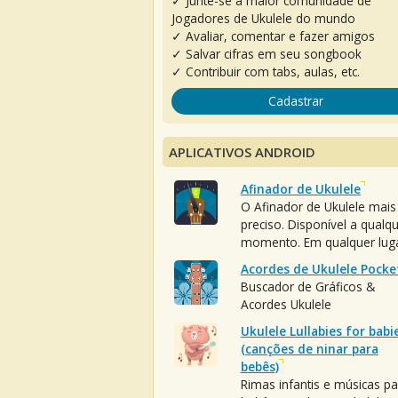
✓ Junte-se à maior comunidade de
Jogadores de Ukulele do mundo
✓ Avaliar, comentar e fazer amigos
✓ Salvar cifras em seu songbook
✓ Contribuir com tabs, aulas, etc.
Cadastrar
APLICATIVOS ANDROID
Afinador de Ukulele
O Afinador de Ukulele mais
preciso. Disponível a qualq
momento. Em qualquer luga
Acordes de Ukulele Pocke
Buscador de Gráficos &
Acordes Ukulele
Ukulele Lullabies for babi
(canções de ninar para
bebês)
Rimas infantis e músicas pa