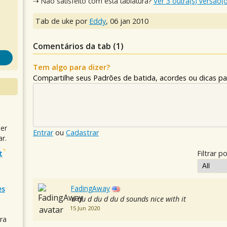
⇢ Não satisfeito com esta tablatura?
Ver 3 outra(s) versão(
Tab de uke por
Eddy
,
06 jan 2010
Comentários da tab (
1
)
Tem algo para dizer?
Compartilhe seus Padrões de batida, acordes ou dicas pa
uer
Entrar
ou
Cadastrar
r.
t
Filtrar po
FadingAway
es
d du d du d du d sounds nice with it
15 Jun 2020
ra