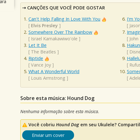
ara
CANÇÕES QUE VOCÊ PODE GOSTAR
Can't Help Falling In Love With You
I'm Yo
[
Elvis Presley
]
[
Jaso
Somewhere Over The Rainbow
Imagi
[
Israel Kamakawiwo'ole
]
[
John
Let It Be
Hakun
[
The Beatles
]
[
Disn
Riptide
Hallel
[
Vance Joy
]
[
Rufu
What A Wonderful World
Someo
[
Louis Armstrong
]
[
Adel
Sobre esta música: Hound Dog
Nenhuma informação sobre esta música.
Você cobriu
Hound Dog
em seu Ukulele? Compartil
Enviar um cover