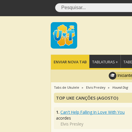
ENVIAR NOVA TAB
TABLATURAS +
TABE
Iniciant
Tabs de Ukulele
Elvis Presley
Hound Dog
TOP UKE CANÇÕES (AGOSTO)
1.
Can't Help Falling In Love With You
acordes
Elvis Presley