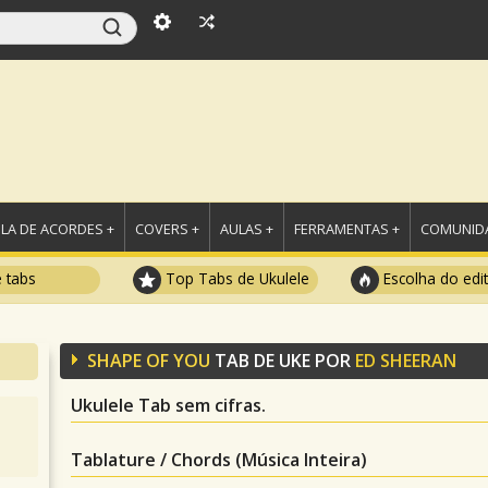
LA DE ACORDES +
COVERS +
AULAS +
FERRAMENTAS +
COMUNIDA
e tabs
Top Tabs de Ukulele
Escolha do edi
SHAPE OF YOU
TAB DE UKE POR
ED SHEERAN
Ukulele Tab sem cifras.
Tablature / Chords (Música Inteira)