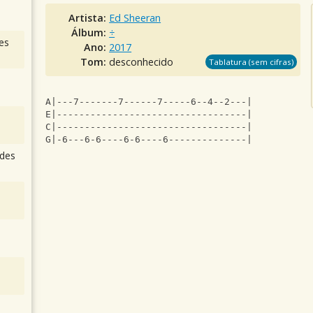
Artista:
Ed Sheeran
Álbum:
÷
es
Ano:
2017
Tom:
desconhecido
Tablatura (sem cifras)
A|---7-------7------7-----6--4--2---|
E|----------------------------------|
C|----------------------------------|
G|-6---6-6----6-6----6--------------|
des