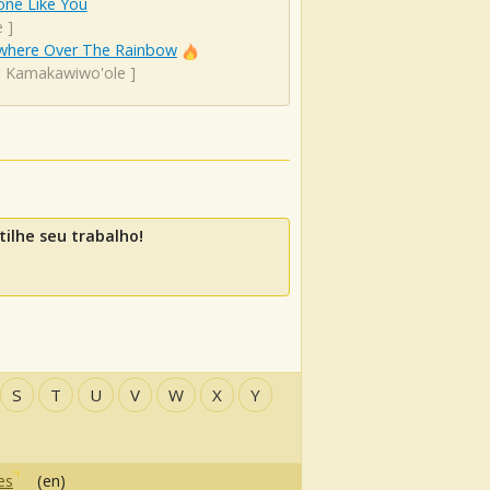
ne Like You
e
]
here Over The Rainbow
el Kamakawiwo'ole
]
ilhe seu trabalho!
S
T
U
V
W
X
Y
es
(en)