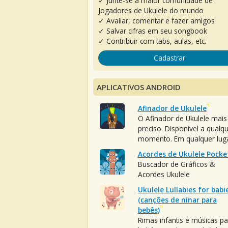
✓ Junte-se à maior comunidade de
Jogadores de Ukulele do mundo
✓ Avaliar, comentar e fazer amigos
✓ Salvar cifras em seu songbook
✓ Contribuir com tabs, aulas, etc.
Cadastrar
APLICATIVOS ANDROID
Afinador de Ukulele
O Afinador de Ukulele mais
preciso. Disponível a qualq
momento. Em qualquer luga
Acordes de Ukulele Pocke
Buscador de Gráficos &
Acordes Ukulele
Ukulele Lullabies for babi
(canções de ninar para
bebês)
Rimas infantis e músicas pa