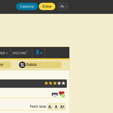
Cadastrar
Entrar
Pt
DE +
DISCORD
+
tor
Batida
Font size:
A-
A
A+