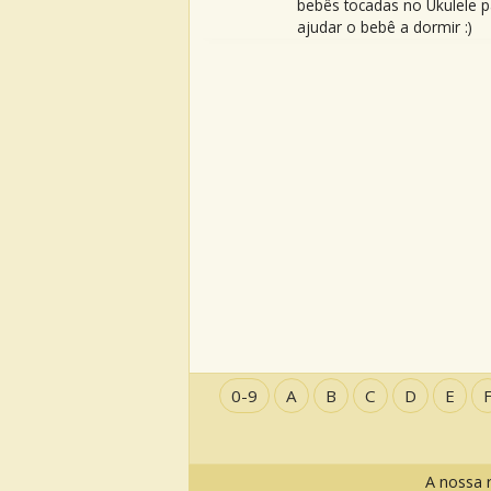
bebês tocadas no Ukulele p
ajudar o bebê a dormir :)
0-9
A
B
C
D
E
A nossa 