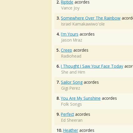
2.
Riptide
acordes
Vance Joy
3.
Somewhere Over The Rainbow
acord
Israel Kamakawiwo'ole
4.
I'm Yours
acordes
Jason Mraz
5.
Creep
acordes
Radiohead
6.
I Thought I Saw Your Face Today
acor
She and Him
7.
Sailor Song
acordes
Gigi Perez
8.
You Are My Sunshine
acordes
Folk Songs
9.
Perfect
acordes
Ed Sheeran
10.
Heather
acordes