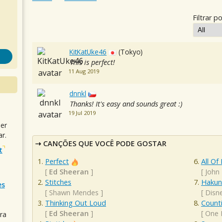
Filtrar po
KitKatUke46
(Tokyo)
This is perfect!
11 Aug 2019
dnnkl
Thanks! It's easy and sounds great :)
19 Jul 2019
uer
r.
CANÇÕES QUE VOCÊ PODE GOSTAR
t
Perfect
All Of
[
Ed Sheeran
]
[
John
Stitches
Hakun
es
[
Shawn Mendes
]
[
Disn
Thinking Out Loud
Counti
[
Ed Sheeran
]
[
One 
ra