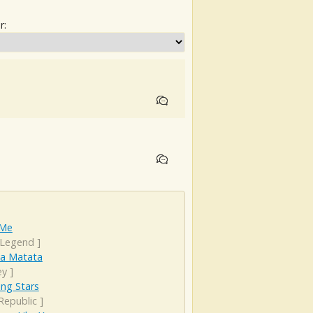
r:
 Me
 Legend
]
a Matata
ey
]
ng Stars
Republic
]