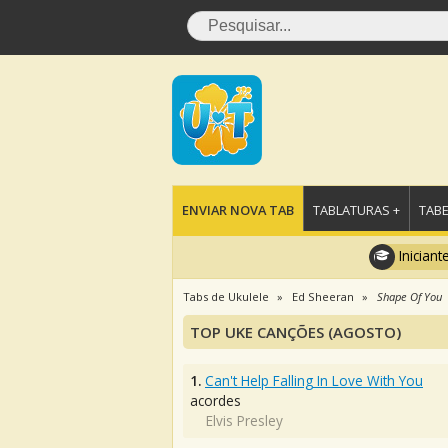
ENVIAR NOVA TAB
TABLATURAS +
TABE
Iniciant
Tabs de Ukulele
Ed Sheeran
Shape Of You
TOP UKE CANÇÕES (AGOSTO)
1.
Can't Help Falling In Love With You
acordes
Elvis Presley