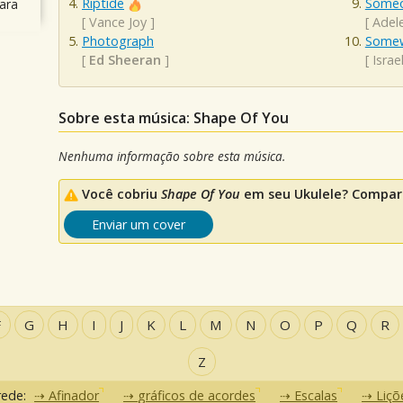
Riptide
Someo
ara
[
Vance Joy
]
[
Adel
Photograph
Somew
[
Ed Sheeran
]
[
Isra
Sobre esta música: Shape Of You
Nenhuma informação sobre esta música.
Você cobriu
Shape Of You
em seu Ukulele? Compart
Enviar um cover
F
G
H
I
J
K
L
M
N
O
P
Q
R
Z
rede:
Afinador
gráficos de acordes
Escalas
Liçõ