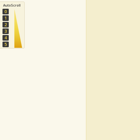
AutoScroll
0
1
2
3
4
5