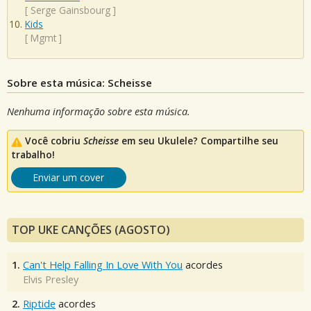
[
Serge Gainsbourg
]
Kids
[
Mgmt
]
Sobre esta música: Scheisse
Nenhuma informação sobre esta música.
Você cobriu
Scheisse
em seu Ukulele? Compartilhe seu
trabalho!
Enviar um cover
TOP UKE CANÇÕES (AGOSTO)
1.
Can't Help Falling In Love With You
acordes
Elvis Presley
2.
Riptide
acordes