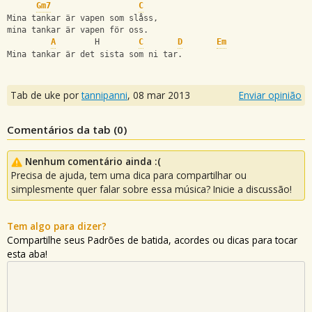
Gm7
C
Mina tankar är vapen som slåss, 
mina tankar är vapen för oss.
A
        H        
C
D
Em
Mina tankar är det sista som ni tar.
Tab de uke por
tannipanni
,
08 mar 2013
Enviar opinião
Comentários da tab (
0
)
Nenhum comentário ainda :(
Precisa de ajuda, tem uma dica para compartilhar ou
simplesmente quer falar sobre essa música? Inicie a discussão!
Tem algo para dizer?
Compartilhe seus Padrões de batida, acordes ou dicas para tocar
esta aba!