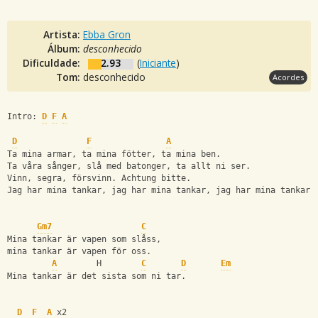
Artista:
Ebba Gron
Álbum:
desconhecido
Dificuldade:
2.93
(
Iniciante
)
Tom:
desconhecido
Acordes
Intro: 
D
F
A
D
F
A
Ta mina armar, ta mina fötter, ta mina ben.
Ta våra sånger, slå med batonger, ta allt ni ser. 
Vinn, segra, försvinn. Achtung bitte. 
Jag har mina tankar, jag har mina tankar, jag har mina tankar.
Gm7
C
Mina tankar är vapen som slåss, 
mina tankar är vapen för oss.
A
        H        
C
D
Em
Mina tankar är det sista som ni tar. 
D
F
A
 x2