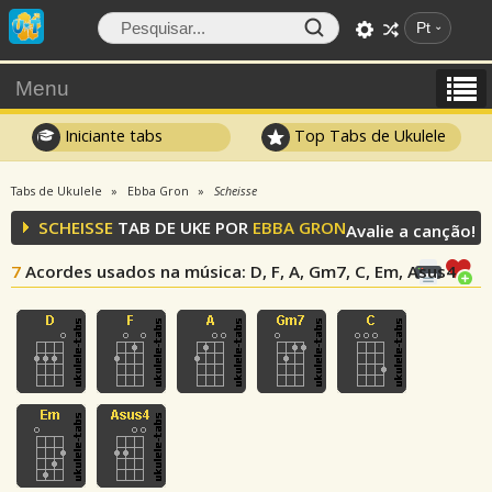
Pt
Menu
Iniciante tabs
Top Tabs de Ukulele
Tabs de Ukulele
Ebba Gron
Scheisse
SCHEISSE
TAB DE UKE POR
EBBA GRON
Avalie a canção!
7
Acordes usados na música
: D, F, A, Gm7, C, Em, Asus4