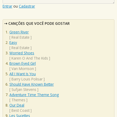
Entrar
ou
Cadastrar
CANÇÕES QUE VOCÊ PODE GOSTAR
Green River
[
Real Estate
]
Easy
[
Real Estate
]
Worried Shoes
[
Karen O And The Kids
]
Brown Eyed Girl
[
Van Morrison
]
All I Want Is You
[
Barry Louis Polisar
]
Should Have Known Better
[
Sufjan Stevens
]
Adventure Time Theme Song
[
Themes
]
Our Deal
[
Best Coast
]
Les Sucettes