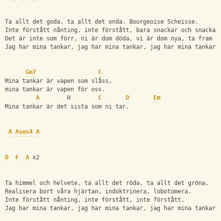
Ta allt det goda, ta allt det onda. Bourgeoise Scheisse. 
Inte förstått nånting, inte förstått, bara snackar och snackar
Det är inte som förr, ni är dom döda, vi är dom nya, ta fram d
Jag har mina tankar, jag har mina tankar, jag har mina tankar.
Gm7
C
Mina tankar är vapen som slåss, 
mina tankar är vapen för oss.
A
        H        
C
D
Em
Mina tankar är det sista som ni tar.  
A
Asus4
A
D
F
A
 x2
Ta himmel och helvete, ta allt det röda, ta allt det gröna. 
Realisera bort våra hjärtan, indoktrinera, lobotomera. 
Inte förstått nånting, inte förstått, inte förstått.
Jag har mina tankar, jag har mina tankar, jag har mina tankar.