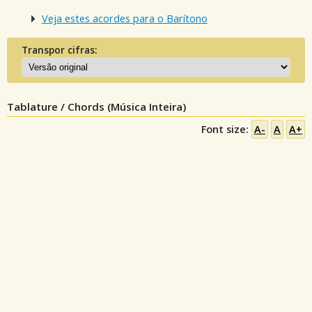
Veja estes acordes para o Barítono
Transpor cifras:
Tablature / Chords (Música Inteira)
Font size:
A-
A
A+