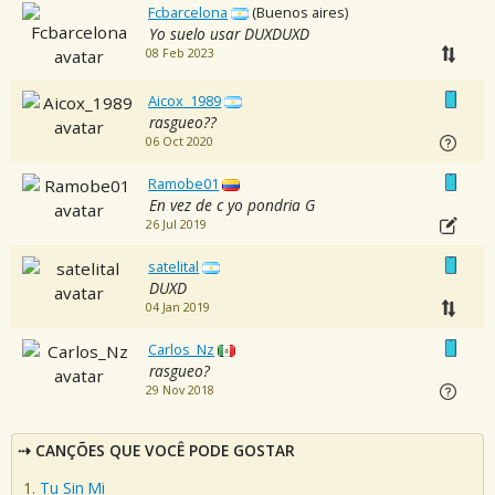
Fcbarcelona
(Buenos aires)
Yo suelo usar DUXDUXD
08 Feb 2023
Aicox_1989
rasgueo??
06 Oct 2020
Ramobe01
En vez de c yo pondria G
26 Jul 2019
satelital
DUXD
04 Jan 2019
Carlos_Nz
rasgueo?
29 Nov 2018
CANÇÕES QUE VOCÊ PODE GOSTAR
Tu Sin Mi