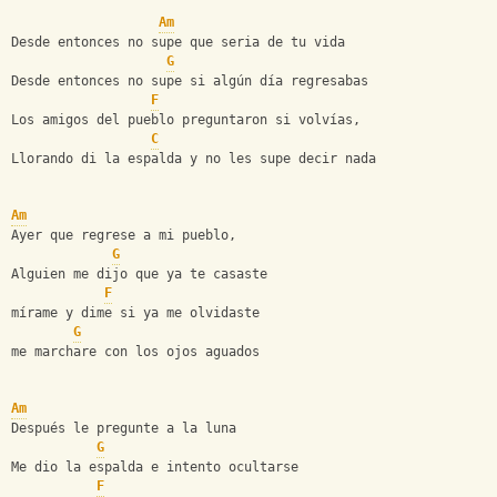
Am
Desde entonces no supe que seria de tu vida 
G
Desde entonces no supe si algún día regresabas 
F
Los amigos del pueblo preguntaron si volvías, 
C
Llorando di la espalda y no les supe decir nada 
Am
Ayer que regrese a mi pueblo, 
G
Alguien me dijo que ya te casaste 
F
mírame y dime si ya me olvidaste 
G
me marchare con los ojos aguados 
Am
Después le pregunte a la luna 
G
Me dio la espalda e intento ocultarse 
F