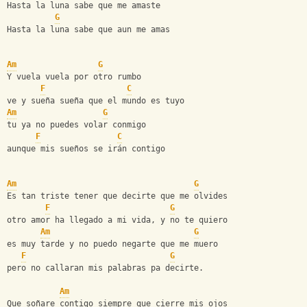
Hasta la luna sabe que me amaste 
G
Hasta la luna sabe que aun me amas 
Am
G
Y vuela vuela por otro rumbo 
F
C
ve y sueña sueña que el mundo es tuyo 
Am
G
tu ya no puedes volar conmigo 
F
C
aunque mis sueños se irán contigo 
Am
G
Es tan triste tener que decirte que me olvides 
F
G
otro amor ha llegado a mi vida, y no te quiero 
Am
G
es muy tarde y no puedo negarte que me muero 
F
G
pero no callaran mis palabras pa decirte. 
Am
Que soñare contigo siempre que cierre mis ojos 