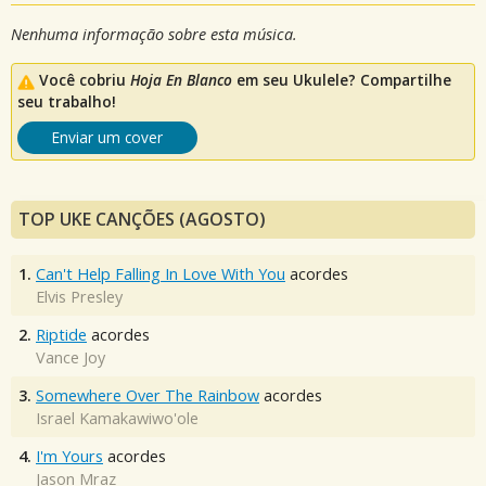
Nenhuma informação sobre esta música.
Você cobriu
Hoja En Blanco
em seu Ukulele? Compartilhe
seu trabalho!
Enviar um cover
TOP UKE CANÇÕES (AGOSTO)
1.
Can't Help Falling In Love With You
acordes
Elvis Presley
2.
Riptide
acordes
Vance Joy
3.
Somewhere Over The Rainbow
acordes
Israel Kamakawiwo'ole
4.
I'm Yours
acordes
Jason Mraz