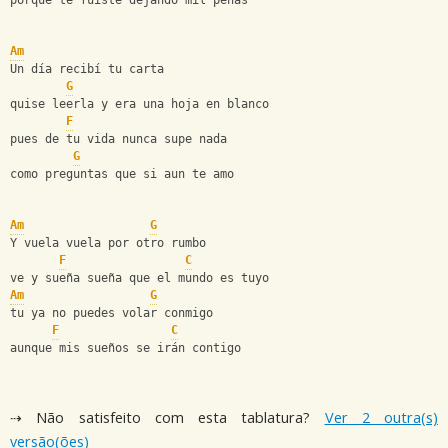
porque te fuiste dejando mil penas 
Am
Un día recibí tu carta 
G
quise leerla y era una hoja en blanco 
F
pues de tu vida nunca supe nada 
G
como preguntas que si aun te amo 
Am
G
Y vuela vuela por otro rumbo 
F
C
ve y sueña sueña que el mundo es tuyo 
Am
G
tu ya no puedes volar conmigo 
F
C
aunque mis sueños se irán contigo
⇢ Não satisfeito com esta tablatura?
Ver 2 outra(s)
versão(ões)