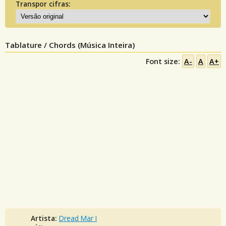
Transpor cifras:
Tablature / Chords (Música Inteira)
Font size:
A-
A
A+
Artista:
Dread Mar I