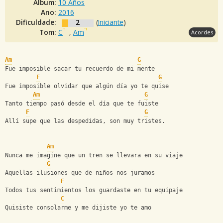
Álbum:
10 Años
Ano:
2016
Dificuldade:
2
(
Iniciante
)
Tom:
C
,
Am
Acordes
Am
G
Fue imposible sacar tu recuerdo de mi mente 
F
G
Fue imposible olvidar que algún día yo te quise 
Am
G
Tanto tiempo pasó desde el día que te fuiste 
F
G
Allí supe que las despedidas, son muy tristes. 
Am
Nunca me imagine que un tren se llevara en su viaje 
G
Aquellas ilusiones que de niños nos juramos 
F
Todos tus sentimientos los guardaste en tu equipaje 
C
Quisiste consolarme y me dijiste yo te amo 