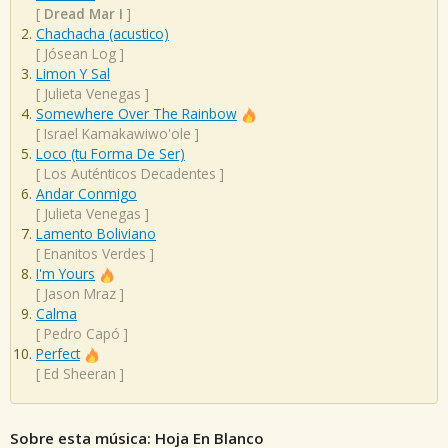
[
Dread Mar I
]
Chachacha (acustico)
[
Jósean Log
]
Limon Y Sal
[
Julieta Venegas
]
Somewhere Over The Rainbow
[
Israel Kamakawiwo'ole
]
Loco (tu Forma De Ser)
[
Los Auténticos Decadentes
]
Andar Conmigo
[
Julieta Venegas
]
Lamento Boliviano
[
Enanitos Verdes
]
I'm Yours
[
Jason Mraz
]
Calma
[
Pedro Capó
]
Perfect
[
Ed Sheeran
]
Sobre esta música: Hoja En Blanco