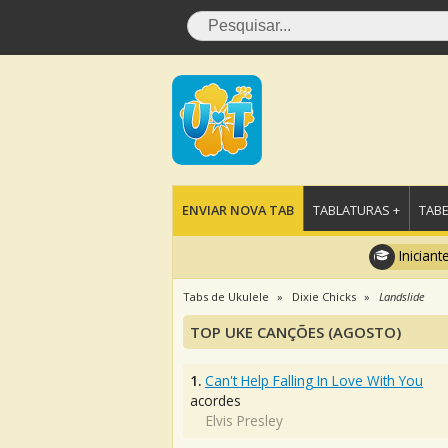
ENVIAR NOVA TAB
TABLATURAS +
TABE
Iniciant
Tabs de Ukulele
Dixie Chicks
Landslide
TOP UKE CANÇÕES (AGOSTO)
1.
Can't Help Falling In Love With You
acordes
Elvis Presley