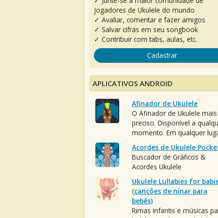
✓ Junte-se à maior comunidade de
Jogadores de Ukulele do mundo
✓ Avaliar, comentar e fazer amigos
✓ Salvar cifras em seu songbook
✓ Contribuir com tabs, aulas, etc.
Cadastrar
APLICATIVOS ANDROID
Afinador de Ukulele
O Afinador de Ukulele mais
preciso. Disponível a qualq
momento. Em qualquer luga
Acordes de Ukulele Pocke
Buscador de Gráficos &
Acordes Ukulele
Ukulele Lullabies for babi
(canções de ninar para
bebês)
Rimas infantis e músicas pa