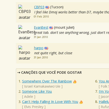
CBP03
(Tucson)
I feel like Dmaj works better than D7, maybe tha
01 Feb 2010
EvanBest
(mount juliet)
great tab. don't see anything wrong, just don't r
31 Jan 2010
harpo
not quite right, but close
31 Jan 2010
CANÇÕES QUE VOCÊ PODE GOSTAR
Somewhere Over The Rainbow
You A
[
Israel Kamakawiwo'ole
]
[
Folk
Someone Like You
I'm Yo
[
Adele
]
[
Jaso
Can't Help Falling In Love With You
Hallel
[
Elvis Presley
]
[
Rufu