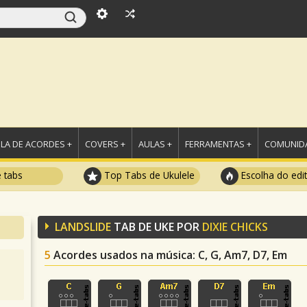
LA DE ACORDES +
COVERS +
AULAS +
FERRAMENTAS +
COMUNIDA
e tabs
Top Tabs de Ukulele
Escolha do edi
LANDSLIDE
TAB DE UKE POR
DIXIE CHICKS
5
Acordes usados na música
: C, G, Am7, D7, Em