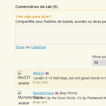
Comentários da tab (
5
)
Tem algo para dizer?
Compartilhe seus Padrões de batida, acordes ou dicas pa
Entrar
ou
Cadastrar
Filtrar po
AtoZ21
I prefer it +5 half steps, but still good chords in 
31 Dec 2022
MonsterOasis
(Bay Shore)
This isn't by the Dixie Chicks. It's by Fleetwood 
06 Apr 2012