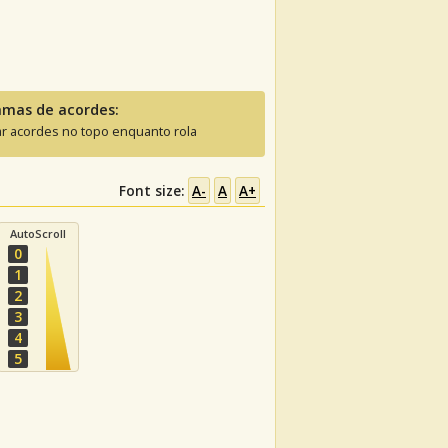
amas de acordes:
ar acordes no topo enquanto rola
Font size:
A-
A
A+
AutoScroll
0
1
2
3
4
5