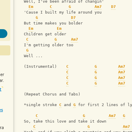
  Well, I've been afraid of changin'
Em
C
G
Am7
D7
  'Cause I built my life around you
G
D7
  But time makes you bolder
Em
Em
  Children get older
C
G
Am7
  I'm getting older too
G
  Well ...
  (Instrumental)    
C
G
Am7
C
G
Am7
uer
C
G
Am7
r.
C
G
Am7
t
  (Repeat Chorus and Tabs)
  *single stroke 
C
 and 
G
 for first 2 lines of l
es
C
G
Am7
G
  So, take this love and take it down
C
G
Am7
ra