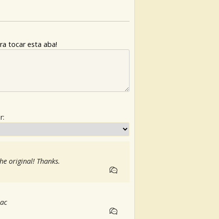
ra tocar esta aba!
r:
the original! Thanks.
Mac