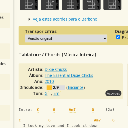
es
Veja estes acordes para o Barítono
Transpor cifras:
Diagr
Fix
Tablature / Chords (Música Inteira)
des
Artista:
Dixie Chicks
Álbum:
The Essential Dixie Chicks
Ano:
2010
Dificuldade:
2.9
(
Iniciante
)
Tom:
G
,
Em
Acordes
Intro:  
C
G
Am7
G
     (2x)
C
G
Am7
G
  I took my love and I took it down