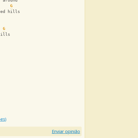
n around
G
red hills
G
hills
ões)
Enviar opinião