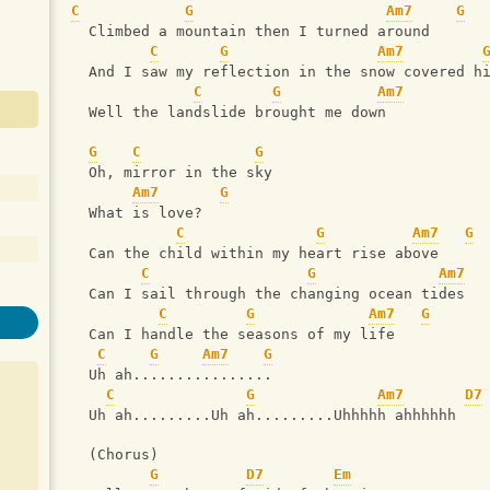
C
G
Am7
G
  Climbed a mountain then I turned around
C
G
Am7
  And I saw my reflection in the snow covered h
C
G
Am7
  Well the landslide brought me down
G
C
G
  Oh, mirror in the sky
Am7
G
  What is love?
C
G
Am7
G
  Can the child within my heart rise above
C
G
Am7
  Can I sail through the changing ocean tides
C
G
Am7
G
  Can I handle the seasons of my life
C
G
Am7
G
  Uh ah................
C
G
Am7
D7
  Uh ah.........Uh ah.........Uhhhhh ahhhhhh
  (Chorus)
G
D7
Em