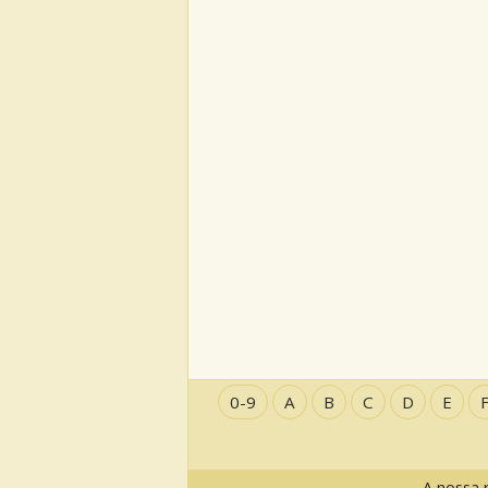
0-9
A
B
C
D
E
A nossa 