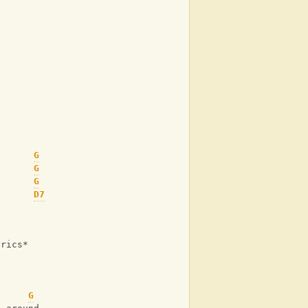
G
G
G
D7
yrics*
G