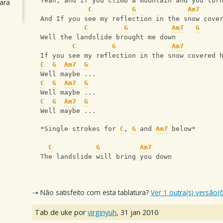
  Yeah, and if you climb a mountain and you tur
ara
C
G
Am7
  And If you see my reflection in the snow cove
C
G
Am7
G
  Well the landslide brought me down
C
G
Am7
  If you see my reflection in the snow covered 
C
G
Am7
G
  Well maybe ...
C
G
Am7
G
  Well maybe ...
C
G
Am7
G
  Well maybe ...
  *Single strokes for 
C
, 
G
 and 
Am7
 below*
C
G
Am7
  The landslide will bring you down
⇢ Não satisfeito com esta tablatura?
Ver 1 outra(s) versão(
Tab de uke por
virginyuh
,
31 jan 2010