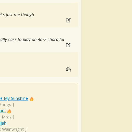
t's just me though
eally care to play an Am7 chord lol
re My Sunshine
 Songs
]
urs
n Mraz
]
ujah
s Wainwright
]