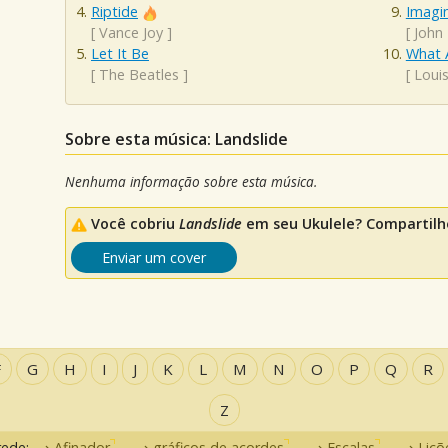
Riptide
Imagi
[
Vance Joy
]
[
John
Let It Be
What 
[
The Beatles
]
[
Loui
Sobre esta música: Landslide
Nenhuma informação sobre esta música.
Você cobriu
Landslide
em seu Ukulele? Compartilhe
Enviar um cover
F
G
H
I
J
K
L
M
N
O
P
Q
R
Z
rede:
Afinador
gráficos de acordes
Escalas
Liçõ