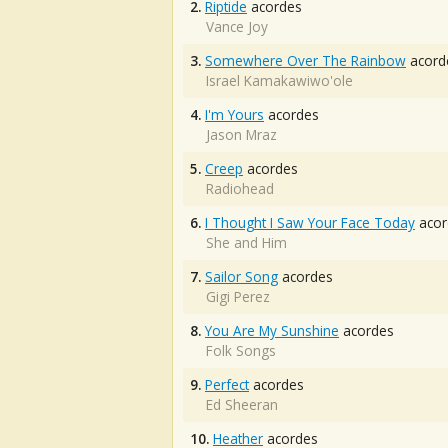
2.
Riptide
acordes
Vance Joy
3.
Somewhere Over The Rainbow
acord
Israel Kamakawiwo'ole
4.
I'm Yours
acordes
Jason Mraz
5.
Creep
acordes
Radiohead
6.
I Thought I Saw Your Face Today
acor
She and Him
7.
Sailor Song
acordes
Gigi Perez
8.
You Are My Sunshine
acordes
Folk Songs
9.
Perfect
acordes
Ed Sheeran
10.
Heather
acordes