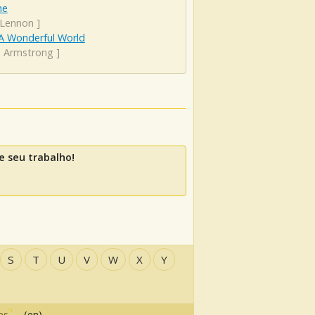
ne
 Lennon
]
A Wonderful World
s Armstrong
]
 seu trabalho!
S
T
U
V
W
X
Y
es
(en)