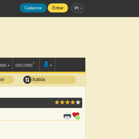
Cadastrar
Entrar
Pt
DE +
DISCORD
+
tor
Batida