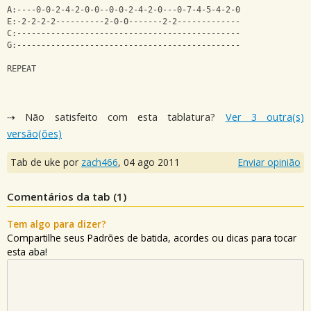
A:----0-0-2-4-2-0-0--0-0-2-4-2-0---0-7-4-5-4-2-0
E:-2-2-2-2----------2-0-0-------2-2-------------
C:----------------------------------------------
G:----------------------------------------------
REPEAT
⇢ Não satisfeito com esta tablatura?
Ver 3 outra(s)
versão(ões)
Tab de uke por
zach466
,
04 ago 2011
Enviar opinião
Comentários da tab (
1
)
Tem algo para dizer?
Compartilhe seus Padrões de batida, acordes ou dicas para tocar
esta aba!