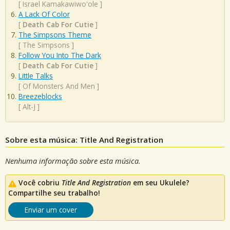
[
Israel Kamakawiwo'ole
]
A Lack Of Color
[
Death Cab For Cutie
]
The Simpsons Theme
[
The Simpsons
]
Follow You Into The Dark
[
Death Cab For Cutie
]
Little Talks
[
Of Monsters And Men
]
Breezeblocks
[
Alt-J
]
Sobre esta música: Title And Registration
Nenhuma informação sobre esta música.
Você cobriu
Title And Registration
em seu Ukulele?
Compartilhe seu trabalho!
Enviar um cover