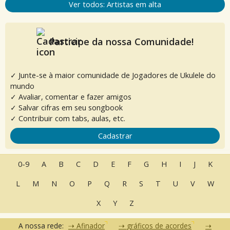
Ver todos: Artistas em alta
Participe da nossa Comunidade!
✓ Junte-se à maior comunidade de Jogadores de Ukulele do
mundo
✓ Avaliar, comentar e fazer amigos
✓ Salvar cifras em seu songbook
✓ Contribuir com tabs, aulas, etc.
Cadastrar
0-9
A
B
C
D
E
F
G
H
I
J
K
L
M
N
O
P
Q
R
S
T
U
V
W
X
Y
Z
A nossa rede:
Afinador
gráficos de acordes