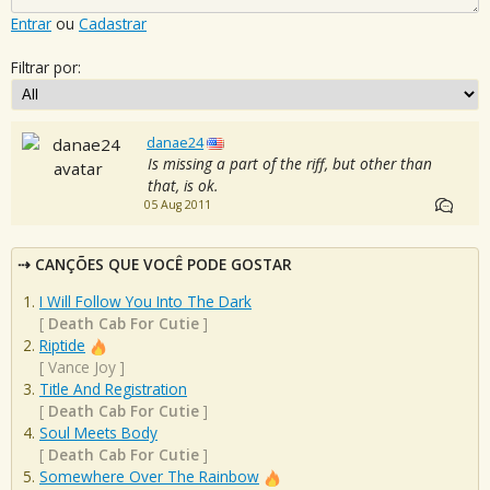
Entrar
ou
Cadastrar
Filtrar por:
danae24
Is missing a part of the riff, but other than
that, is ok.
05 Aug 2011
CANÇÕES QUE VOCÊ PODE GOSTAR
I Will Follow You Into The Dark
[
Death Cab For Cutie
]
Riptide
[
Vance Joy
]
Title And Registration
[
Death Cab For Cutie
]
Soul Meets Body
[
Death Cab For Cutie
]
Somewhere Over The Rainbow