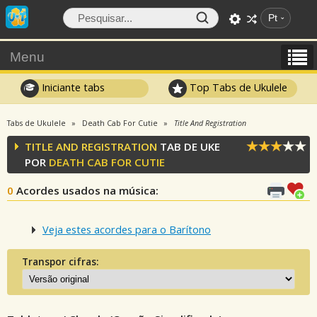
Pt
Menu
Iniciante tabs
Top Tabs de Ukulele
Tabs de Ukulele
Death Cab For Cutie
Title And Registration
TITLE AND REGISTRATION
TAB DE UKE
POR
DEATH CAB FOR CUTIE
0
Acordes usados na música
:
Veja estes acordes para o Barítono
Transpor cifras: