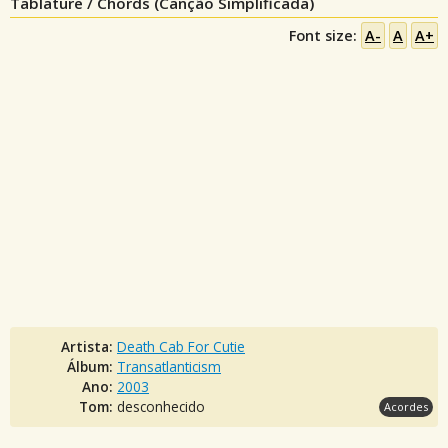
Tablature / Chords (Canção Simplificada)
Font size:
A-
A
A+
Artista:
Death Cab For Cutie
Álbum:
Transatlanticism
Ano:
2003
Tom:
desconhecido
Acordes