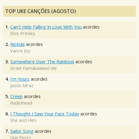
TOP UKE CANÇÕES (AGOSTO)
1.
Can't Help Falling In Love With You
acordes
Elvis Presley
2.
Riptide
acordes
Vance Joy
3.
Somewhere Over The Rainbow
acordes
Israel Kamakawiwo'ole
4.
I'm Yours
acordes
Jason Mraz
5.
Creep
acordes
Radiohead
6.
I Thought I Saw Your Face Today
acordes
She and Him
7.
Sailor Song
acordes
Gigi Perez