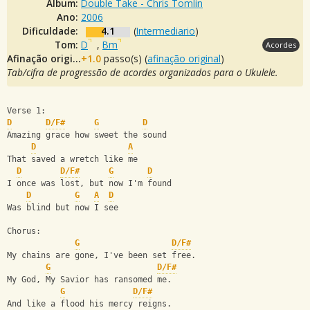
Álbum:
Double Take - Chris Tomlin
Ano:
2006
Dificuldade:
4.1
(
Intermediario
)
Tom:
D
,
Bm
Acordes
Afinação original:
+1.0
passo(s) (
afinação original
)
Tab/cifra de progressão de acordes organizados para o Ukulele.
Verse 1:
D
D/F#
G
D
Amazing grace how sweet the sound
D
A
That saved a wretch like me
D
D/F#
G
D
I once was lost, but now I'm found
D
G
A
D
Was blind but now I see
Chorus:
G
D/F#
My chains are gone, I've been set free.
G
D/F#
My God, My Savior has ransomed me.
G
D/F#
And like a flood his mercy reigns.