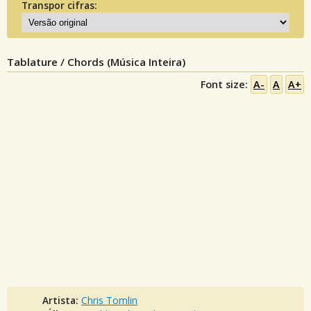
Transpor cifras:
Tablature / Chords (Música Inteira)
Font size:
A-
A
A+
Artista:
Chris Tomlin