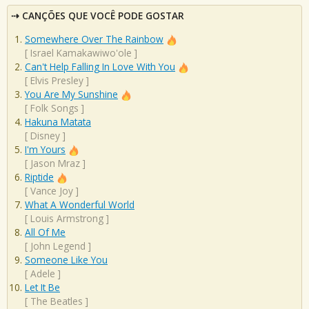
CANÇÕES QUE VOCÊ PODE GOSTAR
Somewhere Over The Rainbow
[
Israel Kamakawiwo'ole
]
Can't Help Falling In Love With You
[
Elvis Presley
]
You Are My Sunshine
[
Folk Songs
]
Hakuna Matata
[
Disney
]
I'm Yours
[
Jason Mraz
]
Riptide
[
Vance Joy
]
What A Wonderful World
[
Louis Armstrong
]
All Of Me
[
John Legend
]
Someone Like You
[
Adele
]
Let It Be
[
The Beatles
]