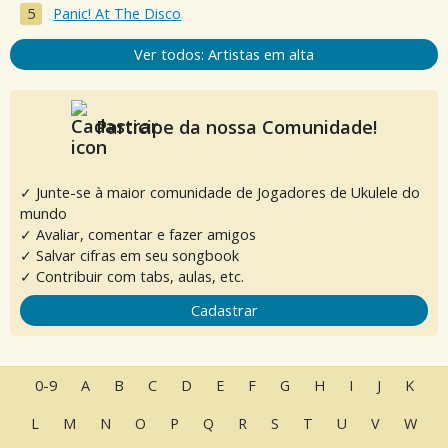
Panic! At The Disco
Ver todos: Artistas em alta
Participe da nossa Comunidade!
✓ Junte-se à maior comunidade de Jogadores de Ukulele do
mundo
✓ Avaliar, comentar e fazer amigos
✓ Salvar cifras em seu songbook
✓ Contribuir com tabs, aulas, etc.
Cadastrar
0-9
A
B
C
D
E
F
G
H
I
J
K
L
M
N
O
P
Q
R
S
T
U
V
W