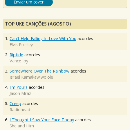
Enviar um cover
TOP UKE CANÇÕES (AGOSTO)
1.
Can't Help Falling In Love With You
acordes
Elvis Presley
2.
Riptide
acordes
Vance Joy
3.
Somewhere Over The Rainbow
acordes
Israel Kamakawiwo'ole
4.
I'm Yours
acordes
Jason Mraz
5.
Creep
acordes
Radiohead
6.
I Thought I Saw Your Face Today
acordes
She and Him