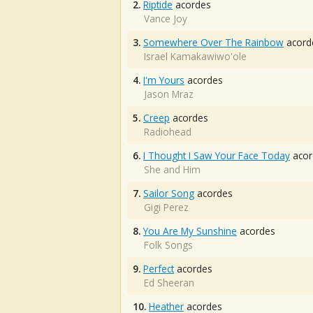
2.
Riptide
acordes
Vance Joy
3.
Somewhere Over The Rainbow
acord
Israel Kamakawiwo'ole
4.
I'm Yours
acordes
Jason Mraz
5.
Creep
acordes
Radiohead
6.
I Thought I Saw Your Face Today
acor
She and Him
7.
Sailor Song
acordes
Gigi Perez
8.
You Are My Sunshine
acordes
Folk Songs
9.
Perfect
acordes
Ed Sheeran
10.
Heather
acordes