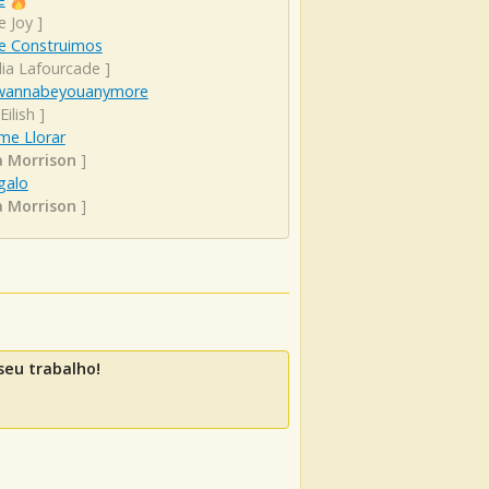
e Joy
]
e Construimos
lia Lafourcade
]
wannabeyouanymore
 Eilish
]
me Llorar
a Morrison
]
galo
a Morrison
]
seu trabalho!