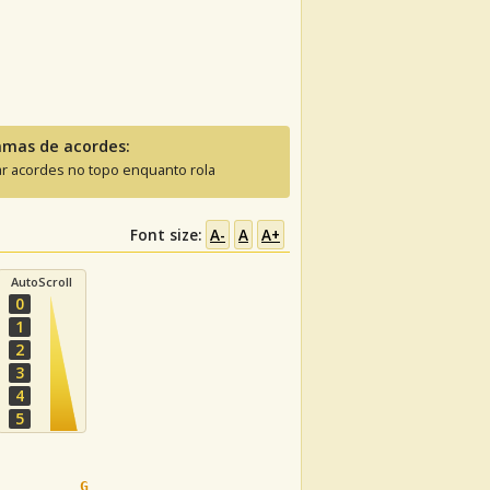
amas de acordes:
ar acordes no topo enquanto rola
Font size:
A-
A
A+
AutoScroll
0
1
2
3
4
5
G