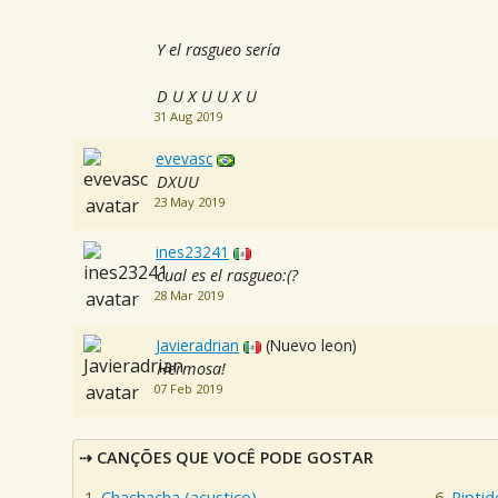
Y el rasgueo sería
D U X U U X U
31 Aug 2019
evevasc
DXUU
23 May 2019
ines23241
cual es el rasgueo:(?
28 Mar 2019
Javieradrian
(Nuevo leon)
Hermosa!
07 Feb 2019
CANÇÕES QUE VOCÊ PODE GOSTAR
Chachacha (acustico)
Riptid