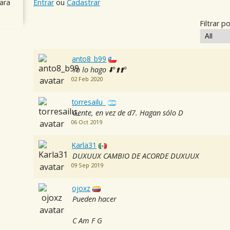
ara
Entrar
ou
Cadastrar
Filtrar po
anto8_b99
Yo lo hago ⬇️°⬆️⬆️°
02 Feb 2020
torresailu_
Gente, en vez de d7. Hagan sólo D
06 Oct 2019
Karla31
DUXUUX CAMBIO DE ACORDE DUXUUX
09 Sep 2019
ojoxz
Pueden hacer
C Am F G