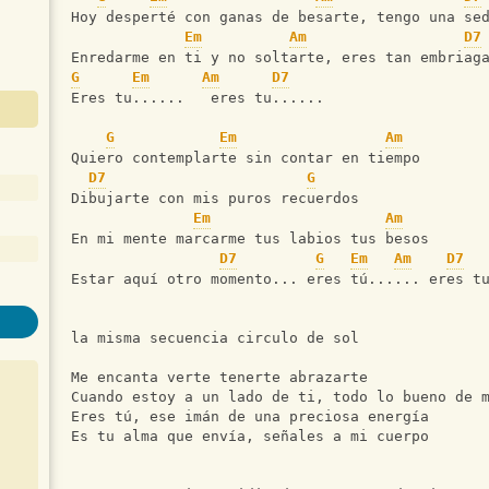
Hoy desperté con ganas de besarte, tengo una se
Em
Am
D7
Enredarme en ti y no soltarte, eres tan embriag
G
Em
Am
D7
Eres tu......   eres tu......
G
Em
Am
Quiero contemplarte sin contar en tiempo
D7
G
Dibujarte con mis puros recuerdos
Em
Am
En mi mente marcarme tus labios tus besos
D7
G
Em
Am
D7
Estar aquí otro momento... eres tú...... eres t
la misma secuencia circulo de sol
Me encanta verte tenerte abrazarte
Cuando estoy a un lado de ti, todo lo bueno de 
Eres tú, ese imán de una preciosa energía
Es tu alma que envía, señales a mi cuerpo