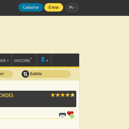
Cadastrar
Entrar
Pt
DE +
DISCORD
+
tor
Batida
ORDES