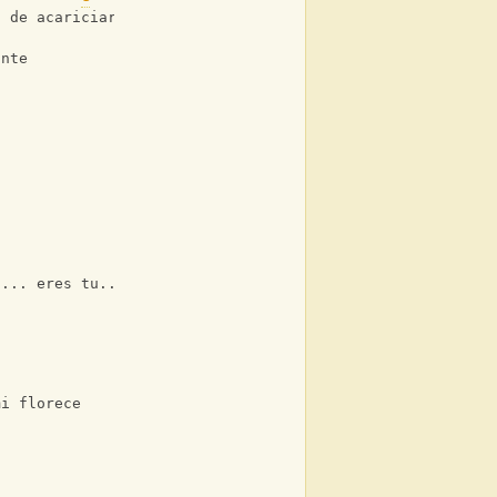
d de acariciarte
ante
u... eres tu......
mi florece