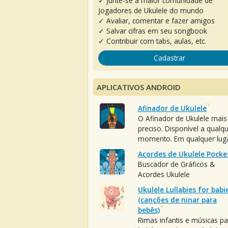
✓ Junte-se à maior comunidade de
Jogadores de Ukulele do mundo
✓ Avaliar, comentar e fazer amigos
✓ Salvar cifras em seu songbook
✓ Contribuir com tabs, aulas, etc.
Cadastrar
APLICATIVOS ANDROID
Afinador de Ukulele
O Afinador de Ukulele mais
preciso. Disponível a qualq
momento. Em qualquer luga
Acordes de Ukulele Pocke
Buscador de Gráficos &
Acordes Ukulele
Ukulele Lullabies for babi
(canções de ninar para
bebês)
Rimas infantis e músicas pa