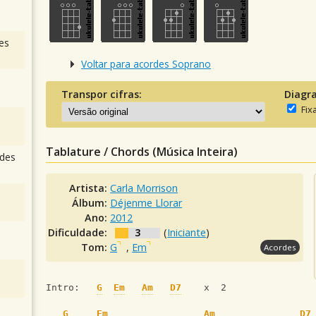
es
Voltar para acordes Soprano
Transpor cifras:
Diagr
Fix
Tablature / Chords (Música Inteira)
des
Artista:
Carla Morrison
Álbum:
Déjenme Llorar
Ano:
2012
Dificuldade:
3
(
Iniciante
)
Tom:
G
,
Em
Acordes
Intro:   
G
Em
Am
D7
    x  2
G
Em
Am
D7