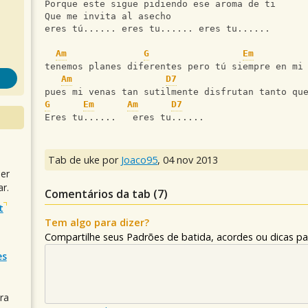
Porque este sigue pidiendo ese aroma de ti
Que me invita al asecho
eres tú...... eres tu...... eres tu......
Am
G
Em
tenemos planes diferentes pero tú siempre en mi
Am
D7
pues mi venas tan sutilmente disfrutan tanto qu
G
Em
Am
D7
Eres tu......   eres tu......
Tab de uke por
Joaco95
,
04 nov 2013
uer
r.
Comentários da tab (
7
)
t
Tem algo para dizer?
Compartilhe seus Padrões de batida, acordes ou dicas pa
es
ra