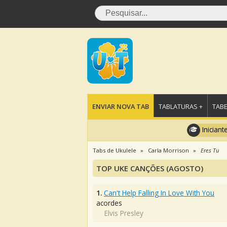
ENVIAR NOVA TAB
TABLATURAS +
TABE
Iniciant
Tabs de Ukulele
Carla Morrison
Eres Tu
TOP UKE CANÇÕES (AGOSTO)
1.
Can't Help Falling In Love With You
acordes
Elvis Presley