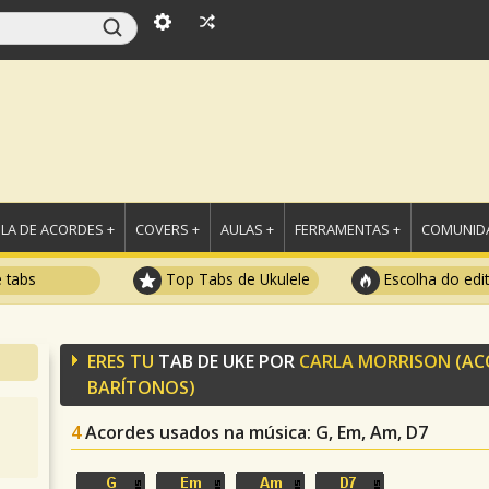
LA DE ACORDES +
COVERS +
AULAS +
FERRAMENTAS +
COMUNIDA
e tabs
Top Tabs de Ukulele
Escolha do edi
ERES TU
TAB DE UKE POR
CARLA MORRISON
(AC
BARÍTONOS)
4
Acordes usados na música
: G, Em, Am, D7