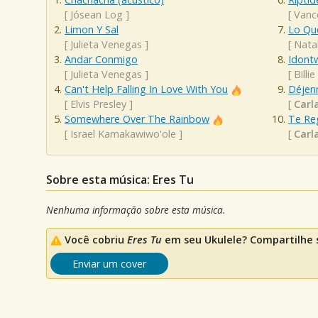
[
Jósean Log
]
[
Vanc
Limon Y Sal
Lo Qu
[
Julieta Venegas
]
[
Nata
Andar Conmigo
Idont
[
Julieta Venegas
]
[
Billie
Can't Help Falling In Love With You
Déjen
[
Elvis Presley
]
[
Carl
Somewhere Over The Rainbow
Te Re
[
Israel Kamakawiwo'ole
]
[
Carl
Sobre esta música: Eres Tu
Nenhuma informação sobre esta música.
Você cobriu
Eres Tu
em seu Ukulele? Compartilhe 
Enviar um cover