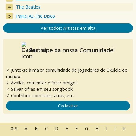
The Beatles
Panic! At The Disco
Ver todos: Artistas em alta
Participe da nossa Comunidade!
✓ Junte-se à maior comunidade de Jogadores de Ukulele do
mundo
✓ Avaliar, comentar e fazer amigos
✓ Salvar cifras em seu songbook
✓ Contribuir com tabs, aulas, etc.
Cadastrar
0-9
A
B
C
D
E
F
G
H
I
J
K