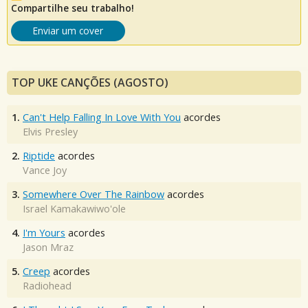
Compartilhe seu trabalho!
Enviar um cover
TOP UKE CANÇÕES (AGOSTO)
1.
Can't Help Falling In Love With You
acordes
Elvis Presley
2.
Riptide
acordes
Vance Joy
3.
Somewhere Over The Rainbow
acordes
Israel Kamakawiwo'ole
4.
I'm Yours
acordes
Jason Mraz
5.
Creep
acordes
Radiohead