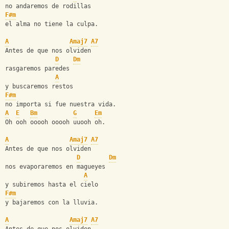
no andaremos de rodillas
F#m
el alma no tiene la culpa.
A
Amaj7
A7
Antes de que nos olviden
D
Dm
rasgaremos paredes
A
y buscaremos restos
F#m
no importa si fue nuestra vida.
A
E
Bm
G
Em
Oh ooh ooooh ooooh uuooh oh.
A
Amaj7
A7
Antes de que nos olviden
D
Dm
nos evaporaremos en magueyes
A
y subiremos hasta el cielo
F#m
y bajaremos con la lluvia.
A
Amaj7
A7