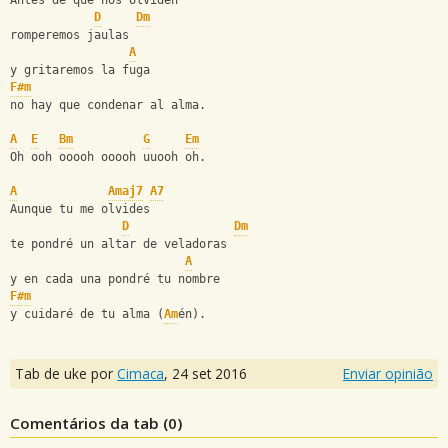
Antes de que nos olviden
D
Dm
romperemos jaulas
A
y gritaremos la fuga
F#m
no hay que condenar al alma.
A
E
Bm
G
Em
Oh ooh ooooh ooooh uuooh oh.
A
Amaj7
A7
Aunque tu me olvides
D
Dm
te pondré un altar de veladoras
A
y en cada una pondré tu nombre
F#m
y cuidaré de tu alma (
Am
én).
Tab de uke por
Cimaca
,
24 set 2016
Enviar opinião
Comentários da tab (
0
)