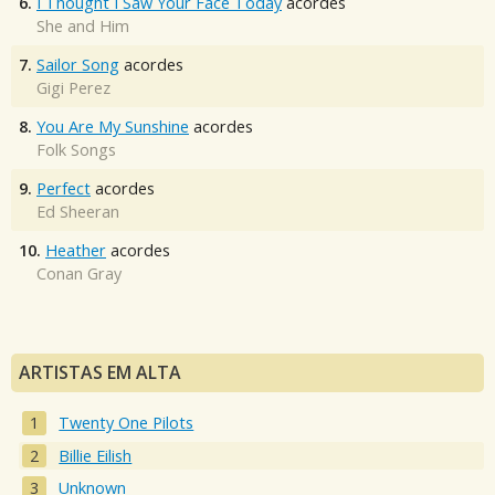
6.
I Thought I Saw Your Face Today
acordes
She and Him
7.
Sailor Song
acordes
Gigi Perez
8.
You Are My Sunshine
acordes
Folk Songs
9.
Perfect
acordes
Ed Sheeran
10.
Heather
acordes
Conan Gray
ARTISTAS EM ALTA
Twenty One Pilots
Billie Eilish
Unknown