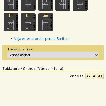
Veja estes acordes para o Barítono
Transpor cifras:
Tablature / Chords (Música Inteira)
Font size:
A-
A
A+