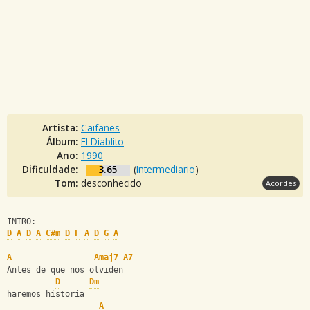
Artista:
Caifanes
Álbum:
El Diablito
Ano:
1990
Dificuldade:
3.65
(
Intermediario
)
Tom:
desconhecido
Acordes
INTRO:
D
A
D
A
C#m
D
F
A
D
G
A
A
Amaj7
A7
Antes de que nos olviden
D
Dm
haremos historia
A