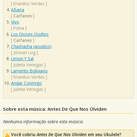
[
Enanitos Verdes
]
Afuera
[
Caifanes
]
Vivo
[
Fobia
]
Los Dioses Ocultos
[
Caifanes
]
Chachacha (acustico)
[
Jósean Log
]
Limon Y Sal
[
Julieta Venegas
]
Lamento Boliviano
[
Enanitos Verdes
]
Andar Conmigo
[
Julieta Venegas
]
Sobre esta música: Antes De Que Nos Olviden
Nenhuma informação sobre esta música.
Você cobriu
Antes De Que Nos Olviden
em seu Ukulele?