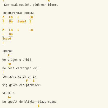
E
A
 Kom maak muziek, pluk een bloem.
INSTRUMENTAL BRIDGE
A
Em
C
Em
F
Dm
Esus4
E
A
Em
C
Em
F
Dm
Esus4
E
BRIDGE
A
We vragen u erbij,
Em
De rest verzorgen wij.
F
Lennaert Nijgh en ik,
F
E
Wij geven een picknick.
VERSE 3
Am
Nu speelt de blikken blazersband
E