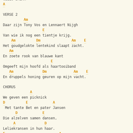
A
VERSE 2
Am
Daar zijn Tony Vos en Lennaert Nijgh
E
Van wie ik nog een tientje krijg.
Am
Dm
Am
E
Het goudgelokte lentekind slaapt zacht.
Am
En zoete rook van blauwe kant
E
Omgeeft mijn hoofd als haartooiband
Am
Dm
Am
E
En druppels honing geuren op mijn vacht.
CHORUS
A
We geven een picknick
D
E
A
 Met tante Bet en pater Jansen
D
E
Die alzelven samen dansen,
A
D
Leliekransen in hun haar.