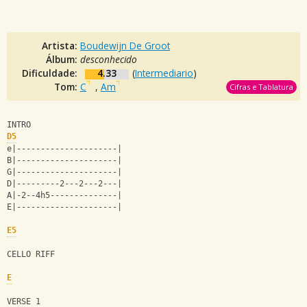
Artista:
Boudewijn De Groot
Álbum:
desconhecido
Dificuldade:
4.33
(
Intermediario
)
Tom:
C
,
Am
Cifras e Tablatura
INTRO
D5
e|---------------------|
B|---------------------|
G|---------------------|
D|---------2---2---2---|
A|-2--4h5--------------|
E|---------------------|
E5
CELLO RIFF
E
VERSE 1