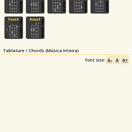
Tablature / Chords (Música Inteira)
Font size:
A-
A
A+