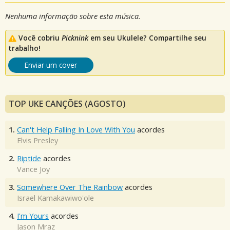
Nenhuma informação sobre esta música.
Você cobriu
Picknink
em seu Ukulele? Compartilhe seu
trabalho!
Enviar um cover
TOP UKE CANÇÕES (AGOSTO)
1.
Can't Help Falling In Love With You
acordes
Elvis Presley
2.
Riptide
acordes
Vance Joy
3.
Somewhere Over The Rainbow
acordes
Israel Kamakawiwo'ole
4.
I'm Yours
acordes
Jason Mraz