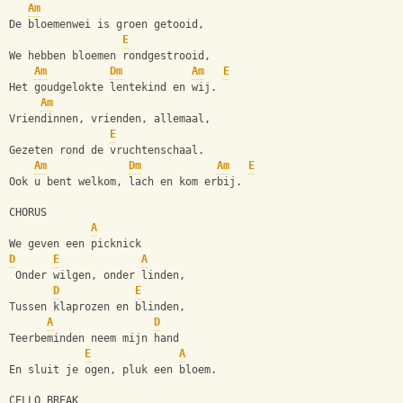
Am
De bloemenwei is groen getooid,
E
We hebben bloemen rondgestrooid,
Am
Dm
Am
E
Het goudgelokte lentekind en wij.
Am
Vriendinnen, vrienden, allemaal,
E
Gezeten rond de vruchtenschaal.
Am
Dm
Am
E
Ook u bent welkom, lach en kom erbij.
CHORUS
A
We geven een picknick
D
E
A
 Onder wilgen, onder linden,
D
E
Tussen klaprozen en blinden,
A
D
Teerbeminden neem mijn hand
E
A
En sluit je ogen, pluk een bloem.
CELLO BREAK