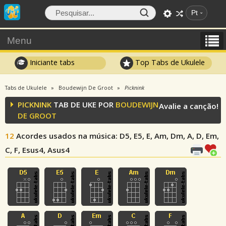
Pt
Menu
Iniciante tabs
Top Tabs de Ukulele
Tabs de Ukulele
Boudewijn De Groot
Picknink
PICKNINK
TAB DE UKE POR
BOUDEWIJN
Avalie a canção!
DE GROOT
12
Acordes usados na música
: D5, E5, E, Am, Dm, A, D, Em,
C, F, Esus4, Asus4