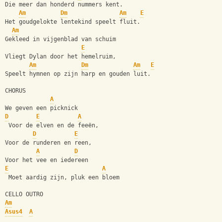
Die meer dan honderd nummers kent.
Am
Dm
Am
E
Het goudgelokte lentekind speelt fluit.
Am
Gekleed in vijgenblad van schuim
E
Vliegt Dylan door het hemelruim,
Am
Dm
Am
E
Speelt hymnen op zijn harp en gouden luit.
CHORUS
A
We geven een picknick
D
E
A
 Voor de elven en de feeën,
D
E
Voor de runderen en reen,
A
D
Voor het vee en iedereen
E
A
 Moet aardig zijn, pluk een bloem
CELLO OUTRO
Am
Asus4
A