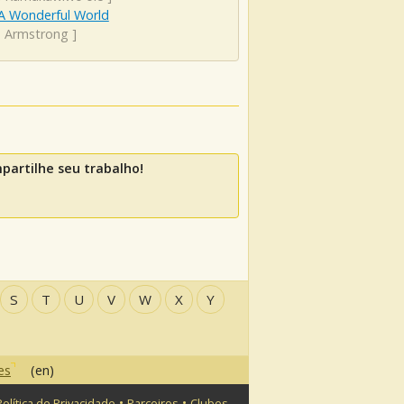
A Wonderful World
s Armstrong
]
artilhe seu trabalho!
S
T
U
V
W
X
Y
es
(en)
•
•
Política de Privacidade
Parceiros
Clubes