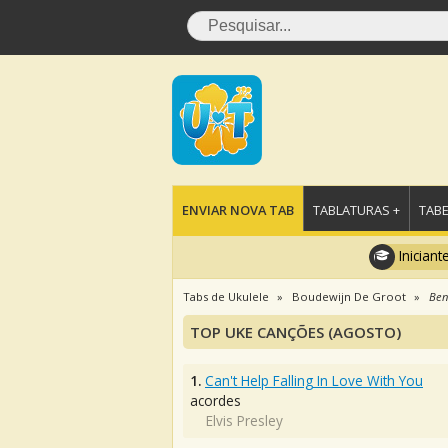
ENVIAR NOVA TAB
TABLATURAS +
TABE
Iniciant
Tabs de Ukulele
Boudewijn De Groot
Ben
TOP UKE CANÇÕES (AGOSTO)
1.
Can't Help Falling In Love With You
acordes
Elvis Presley