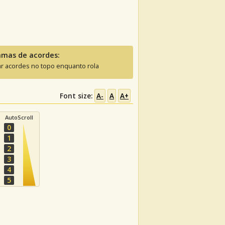
amas de acordes:
ar acordes no topo enquanto rola
Font size:
A-
A
A+
AutoScroll
0
1
2
3
4
5