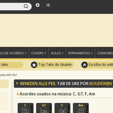
LA DE ACORDES +
COVERS +
AULAS +
FERRAMENTAS +
COMUNIDA
e tabs
Top Tabs de Ukulele
Escolha do edi
eden Alle Peil
BENEDEN ALLE PEIL
TAB DE UKE POR
BOUDEWIJN
4
Acordes usados na música
: C, G7, F, Am