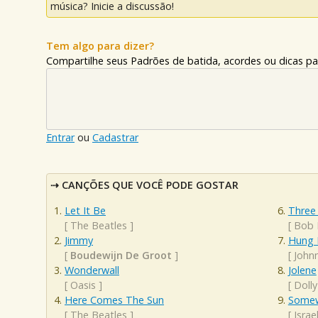
música? Inicie a discussão!
Tem algo para dizer?
Compartilhe seus Padrões de batida, acordes ou dicas pa
Entrar
ou
Cadastrar
CANÇÕES QUE VOCÊ PODE GOSTAR
Let It Be
Three 
[
The Beatles
]
[
Bob 
Jimmy
Hung 
[
Boudewijn De Groot
]
[
John
Wonderwall
Jolene
[
Oasis
]
[
Dolly
Here Comes The Sun
Somew
[
The Beatles
]
[
Isra