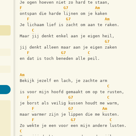
Je ogen hoeven niet zo hard te staan,
F
G7
Am
ontspan die harde lijnen om je kaken
F
G7
Am
Je lichaam lief is zacht om aan te raken. 
C
Maar jij denkt enkel aan je eigen heil,
G7
jij denkt alleen maar aan je eigen zaken
F
G7
C
en dat is toch beneden alle peil. 
Am
Bekijk jezelf en lach, je zachte arm
C
is voor mijn hoofd gemaakt om op te rusten, 
F
G7
C
je borst als veilig kussen houdt me warm,
F
G7
Am
maar warmer zijn je lippen die me kusten.
F
G7
C
Zo wekte je een voor een mijn andere lusten. 
C