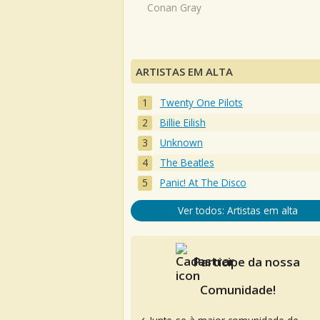
Conan Gray
ARTISTAS EM ALTA
Twenty One Pilots
Billie Eilish
Unknown
The Beatles
Panic! At The Disco
Ver todos: Artistas em alta
Participe da nossa
Comunidade!