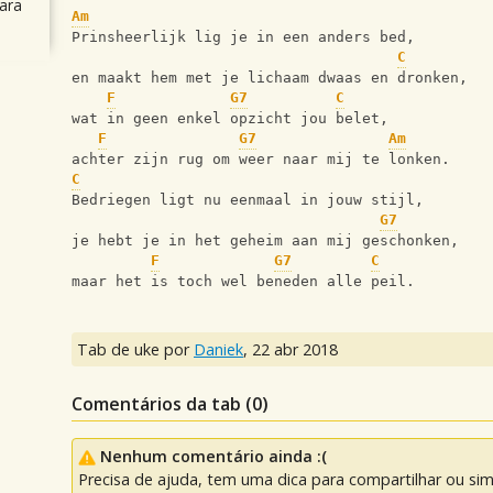
ara
Am
Prinsheerlijk lig je in een anders bed,
C
en maakt hem met je lichaam dwaas en dronken, 
F
G7
C
wat in geen enkel opzicht jou belet,
F
G7
Am
achter zijn rug om weer naar mij te lonken. 
C
Bedriegen ligt nu eenmaal in jouw stijl,
G7
je hebt je in het geheim aan mij geschonken, 
F
G7
C
maar het is toch wel beneden alle peil.
Tab de uke por
Daniek
,
22 abr 2018
Comentários da tab (
0
)
Nenhum comentário ainda :(
Precisa de ajuda, tem uma dica para compartilhar ou si