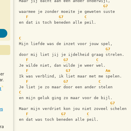
Maar jij dacht aan een ander onderwijl,
G7
waarmee je zonder moeite je geweten suste 
F
G7
C
en dat is toch beneden alle peil. 
C
Mijn liefde was de inzet voor jouw spel,
G7
door mij liet jij je ijdelheid graag strelen. 
F
G7
C
Je wilde niet, dan wilde je weer wel.
F
G7
Am
uer
Ik was verblind, ik liet maar met me spelen. 
r.
F
G7
C
Je liet je zo maar door een ander stelen 
t
C
en mijn geluk ging zo maar voor de bijl.
G7
es
Maar mijn verdriet kon jou niet zoveel schelen 
F
G7
C
en dat was toch beneden alle peil. 
ra