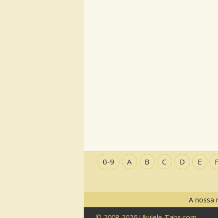
0-9
A
B
C
D
E
A nossa 
© 2008-2026 Ukulele-Tabs.com