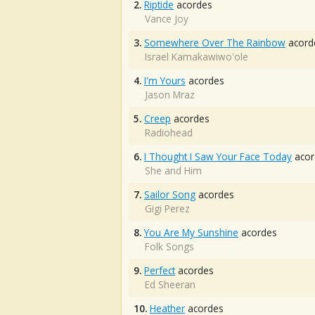
2.
Riptide
acordes
Vance Joy
3.
Somewhere Over The Rainbow
acord
Israel Kamakawiwo'ole
4.
I'm Yours
acordes
Jason Mraz
5.
Creep
acordes
Radiohead
6.
I Thought I Saw Your Face Today
acor
She and Him
7.
Sailor Song
acordes
Gigi Perez
8.
You Are My Sunshine
acordes
Folk Songs
9.
Perfect
acordes
Ed Sheeran
10.
Heather
acordes