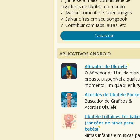
✓ Junte-se à maior comunidade de
Jogadores de Ukulele do mundo
✓ Avaliar, comentar e fazer amigos
✓ Salvar cifras em seu songbook
✓ Contribuir com tabs, aulas, etc.
Cadastrar
APLICATIVOS ANDROID
Afinador de Ukulele
O Afinador de Ukulele mais
preciso. Disponível a qualq
momento. Em qualquer luga
Acordes de Ukulele Pocke
Buscador de Gráficos &
Acordes Ukulele
Ukulele Lullabies for babi
(canções de ninar para
bebês)
Rimas infantis e músicas pa