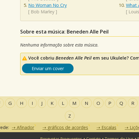
No Woman No Cry
What 
[
Bob Marley
]
[
Loui
Sobre esta música: Beneden Alle Peil
Nenhuma informação sobre esta música.
Você cobriu
Beneden Alle Peil
em seu Ukulele? Comp
Enviar um cover
F
G
H
I
J
K
L
M
N
O
P
Q
R
Z
rede:
Afinador
gráficos de acordes
Escalas
Liçõ
•
•
•
Perguntas Frequentes
Contato
Termos de Uso