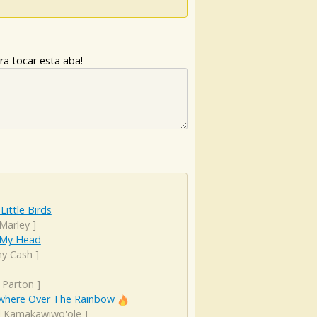
ra tocar esta aba!
Little Birds
Marley
]
My Head
ny Cash
]
 Parton
]
here Over The Rainbow
el Kamakawiwo'ole
]