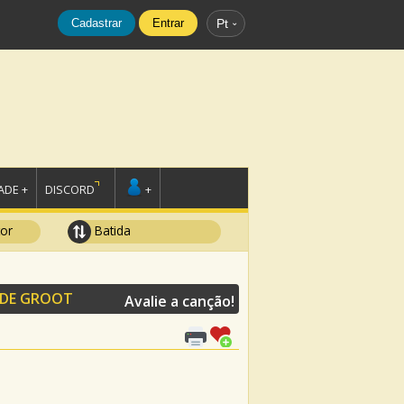
Cadastrar
Entrar
Pt
DE +
DISCORD
+
tor
Batida
 DE GROOT
Avalie a canção!