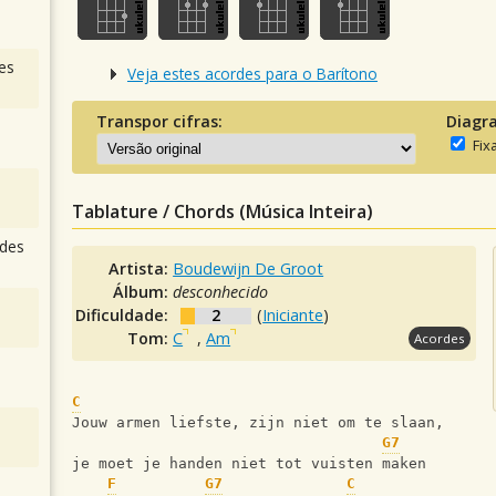
es
Veja estes acordes para o Barítono
Transpor cifras:
Diagr
Fix
Tablature / Chords (Música Inteira)
des
Artista:
Boudewijn De Groot
Álbum:
desconhecido
Dificuldade:
2
(
Iniciante
)
Tom:
C
,
Am
Acordes
C
Jouw armen liefste, zijn niet om te slaan,
G7
je moet je handen niet tot vuisten maken
F
G7
C