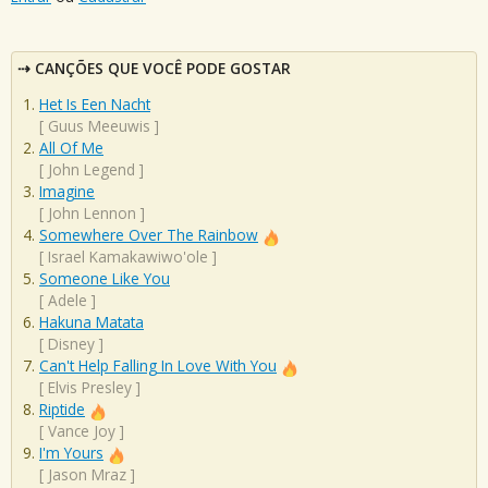
CANÇÕES QUE VOCÊ PODE GOSTAR
Het Is Een Nacht
[
Guus Meeuwis
]
All Of Me
[
John Legend
]
Imagine
[
John Lennon
]
Somewhere Over The Rainbow
[
Israel Kamakawiwo'ole
]
Someone Like You
[
Adele
]
Hakuna Matata
[
Disney
]
Can't Help Falling In Love With You
[
Elvis Presley
]
Riptide
[
Vance Joy
]
I'm Yours
[
Jason Mraz
]