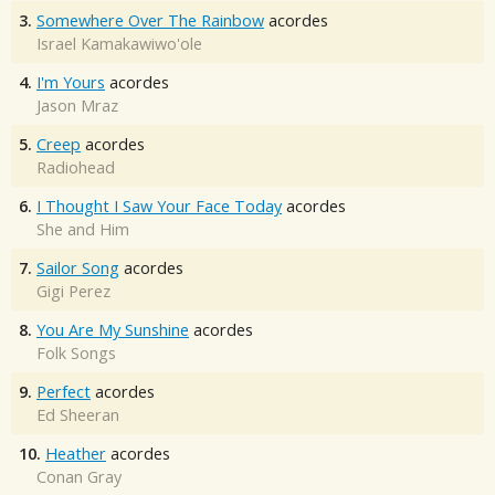
3.
Somewhere Over The Rainbow
acordes
Israel Kamakawiwo'ole
4.
I'm Yours
acordes
Jason Mraz
5.
Creep
acordes
Radiohead
6.
I Thought I Saw Your Face Today
acordes
She and Him
7.
Sailor Song
acordes
Gigi Perez
8.
You Are My Sunshine
acordes
Folk Songs
9.
Perfect
acordes
Ed Sheeran
10.
Heather
acordes
Conan Gray