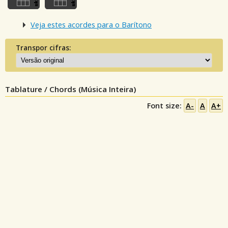
Veja estes acordes para o Barítono
Transpor cifras:
Tablature / Chords (Música Inteira)
Font size:
A-
A
A+