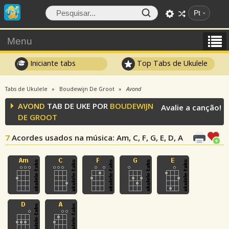
Pt
Menu
Iniciante tabs
Top Tabs de Ukulele
Tabs de Ukulele
Boudewijn De Groot
Avond
AVOND
TAB DE UKE POR
BOUDEWIJN
Avalie a canção!
DE GROOT
7
Acordes usados na música
: Am, C, F, G, E, D, A