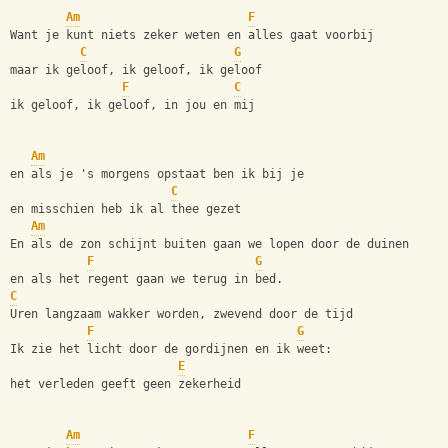
Am
F
Want je kunt niets zeker weten en alles gaat voorbij
C
G
maar ik geloof, ik geloof, ik geloof
F
C
ik geloof, ik geloof, in jou en mij
Am
en als je 's morgens opstaat ben ik bij je
C
en misschien heb ik al thee gezet
Am
En als de zon schijnt buiten gaan we lopen door de duinen
F
G
en als het regent gaan we terug in bed.
C
Uren langzaam wakker worden, zwevend door de tijd
F
G
Ik zie het licht door de gordijnen en ik weet:
E
het verleden geeft geen zekerheid
Am
F