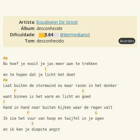
Artista:
Boudewijn De Groot
Álbum:
desconhecido
Dificuldade:
3.64
(
Intermediario
)
Tom:
desconhecido
Acordes
Am
Nu hoef je nooit je jas meer aan te trekken
C
en te hopen dat je licht het doet
Am
Laat buiten de stormwind nu maar razen in het donker
F
G
want binnen is het warm en licht en goed
C
Hand in hand naar buiten kijken waar de regen valt
F
G
Ik zie het vuur van hoop en twijfel in je ogen
E
en ik ken je diepste angst