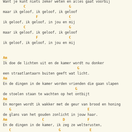
Want je kunt niets zeker weten en alles gaat voorbij
C
G
maar ik geloof, ik geloof, ik geloof
F
C
ik geloof, ik geloof, in jou en mij
C
G
maar ik geloof, ik geloof, ik geloof
F
C
ik geloof, ik geloof, in jou en mij
Am
Ik doe de lichten uit en de kamer wordt nu donker
G
een straatlantaarn buiten geeft wat licht.
Am
En de dingen in de kamer worden vrienden die gaan slapen
G
de stoelen staan te wachten op het ontbijt
Am
En morgen wordt ik wakker met de geur van brood en honing
G
E
de glans van het gouden zonlicht in jouw haar.
Am
C
D
F
En de dingen in de kamer, ik zeg ze welterusten,
C
G
E