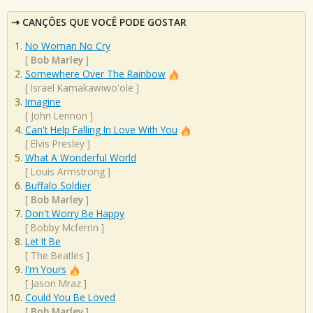
CANÇÕES QUE VOCÊ PODE GOSTAR
No Woman No Cry
[
Bob Marley
]
Somewhere Over The Rainbow
[
Israel Kamakawiwo'ole
]
Imagine
[
John Lennon
]
Can't Help Falling In Love With You
[
Elvis Presley
]
What A Wonderful World
[
Louis Armstrong
]
Buffalo Soldier
[
Bob Marley
]
Don't Worry Be Happy
[
Bobby Mcferrin
]
Let It Be
[
The Beatles
]
I'm Yours
[
Jason Mraz
]
Could You Be Loved
[
Bob Marley
]