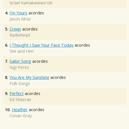
Israel Kamakawiwo'ole
4.
I'm Yours
acordes
Jason Mraz
5.
Creep
acordes
Radiohead
6.
I Thought I Saw Your Face Today
acordes
She and Him
7.
Sailor Song
acordes
Gigi Perez
8.
You Are My Sunshine
acordes
Folk Songs
9.
Perfect
acordes
Ed Sheeran
10.
Heather
acordes
Conan Gray