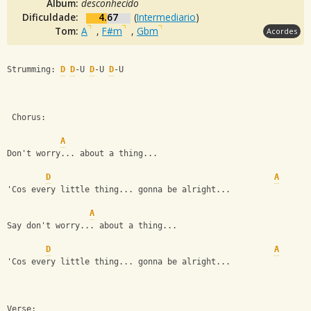
Álbum:
desconhecido
Dificuldade:
4.67
(
Intermediario
)
Tom:
A
,
F#m
,
Gbm
Acordes
Strumming: 
D
D
-U 
D
-U 
D
-U
 Chorus:
A
Don't worry... about a thing...
D
A
'Cos every little thing... gonna be alright...
A
Say don't worry... about a thing...
D
A
'Cos every little thing... gonna be alright...
Verse: