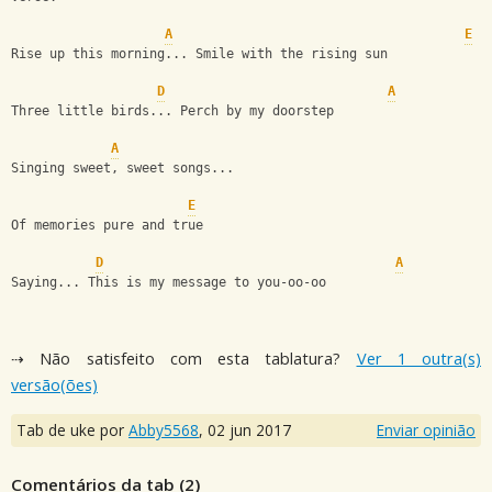
A
E
Rise up this morning... Smile with the rising sun 
D
A
Three little birds... Perch by my doorstep 
A
Singing sweet, sweet songs...
E
Of memories pure and true 
D
A
Saying... This is my message to you-oo-oo
⇢ Não satisfeito com esta tablatura?
Ver 1 outra(s)
versão(ões)
Tab de uke por
Abby5568
,
02 jun 2017
Enviar opinião
Comentários da tab (
2
)