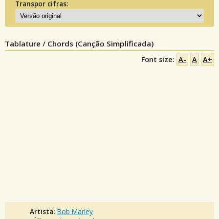
Transpor cifras:
Tablature / Chords (Canção Simplificada)
Font size:
A-
A
A+
Artista:
Bob Marley