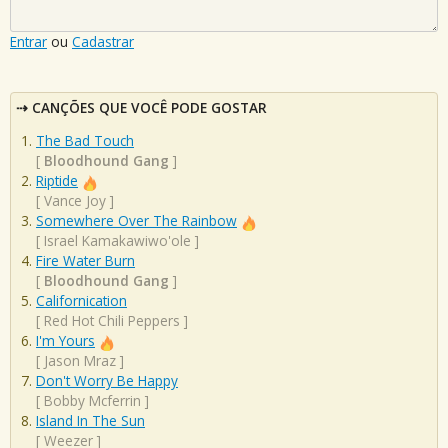
Entrar
ou
Cadastrar
CANÇÕES QUE VOCÊ PODE GOSTAR
The Bad Touch
[
Bloodhound Gang
]
Riptide
[
Vance Joy
]
Somewhere Over The Rainbow
[
Israel Kamakawiwo'ole
]
Fire Water Burn
[
Bloodhound Gang
]
Californication
[
Red Hot Chili Peppers
]
I'm Yours
[
Jason Mraz
]
Don't Worry Be Happy
[
Bobby Mcferrin
]
Island In The Sun
[
Weezer
]