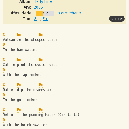
Álbum:
Hefty Fine
Ano:
2005
Dificuldade:
3.7
(
Intermediario
)
Tom:
G
,
Em
Acordes
G
Em
Bm
Vulcanize the whoopee stick
D
In the ham wallet
G
Em
Bm
Cattle prod the oyster ditch
D
With the lap rocket
G
Em
Bm
Batter dip the cranny ax
D
In the gut locker
G
Em
Bm
Retrofit the pudding hatch (Ooh la la)
D
With the boink swatter