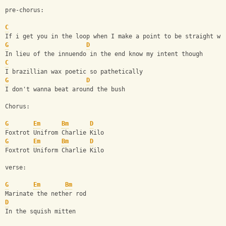
pre-chorus:
C
If i get you in the loop when I make a point to be straight wi
G
D
In lieu of the innuendo in the end know my intent though
C
I brazillian wax poetic so pathetically
G
D
I don't wanna beat around the bush
Chorus:
G
Em
Bm
D
Foxtrot Unifrom Charlie Kilo
G
Em
Bm
D
Foxtrot Uniform Charlie Kilo
verse:
G
Em
Bm
Marinate the nether rod
D
In the squish mitten