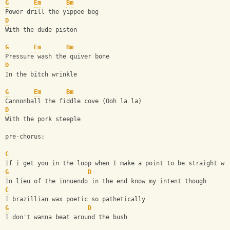
G
Em
Bm
Power drill the yippee bog
D
With the dude piston
G
Em
Bm
Pressure wash the quiver bone
D
In the bitch wrinkle
G
Em
Bm
Cannonball the fiddle cove (Ooh la la)
D
With the pork steeple
pre-chorus:
C
If i get you in the loop when I make a point to be straight wi
G
D
In lieu of the innuendo in the end know my intent though
C
I brazillian wax poetic so pathetically
G
D
I don't wanna beat around the bush