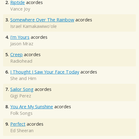
2.
Riptide
acordes
Vance Joy
3.
Somewhere Over The Rainbow
acordes
Israel Kamakawiwo'ole
4.
I'm Yours
acordes
Jason Mraz
5.
Creep
acordes
Radiohead
6.
I Thought I Saw Your Face Today
acordes
She and Him
7.
Sailor Song
acordes
Gigi Perez
8.
You Are My Sunshine
acordes
Folk Songs
9.
Perfect
acordes
Ed Sheeran