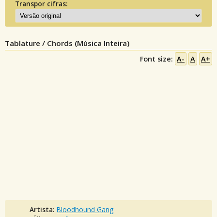
Transpor cifras:
Tablature / Chords (Música Inteira)
Font size:
A-
A
A+
Artista:
Bloodhound Gang