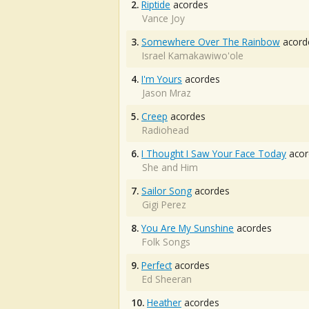
2.
Riptide
acordes
Vance Joy
3.
Somewhere Over The Rainbow
acord
Israel Kamakawiwo'ole
4.
I'm Yours
acordes
Jason Mraz
5.
Creep
acordes
Radiohead
6.
I Thought I Saw Your Face Today
acor
She and Him
7.
Sailor Song
acordes
Gigi Perez
8.
You Are My Sunshine
acordes
Folk Songs
9.
Perfect
acordes
Ed Sheeran
10.
Heather
acordes