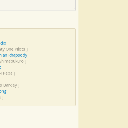
adio
ty One Pilots
]
ian Rhapsody
 Shimabukuro
]
t
 N Pepa
]
s Barkley
]
ong
e
]