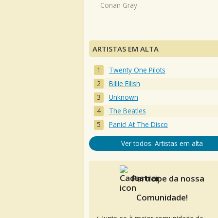
Conan Gray
ARTISTAS EM ALTA
Twenty One Pilots
Billie Eilish
Unknown
The Beatles
Panic! At The Disco
Ver todos: Artistas em alta
Participe da nossa
Comunidade!