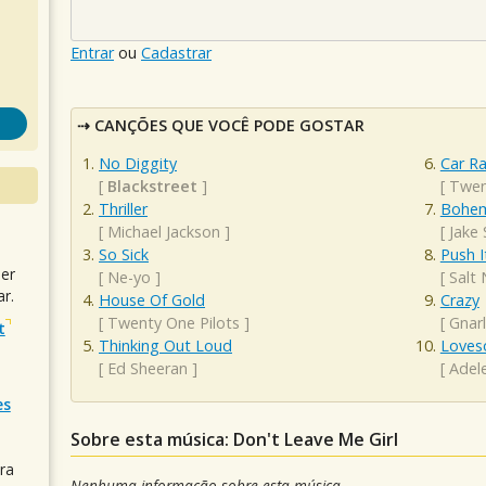
Entrar
ou
Cadastrar
CANÇÕES QUE VOCÊ PODE GOSTAR
No Diggity
Car R
[
Blackstreet
]
[
Twen
Thriller
Bohem
[
Michael Jackson
]
[
Jake
So Sick
Push I
uer
[
Ne-yo
]
[
Salt
r.
House Of Gold
Crazy
[
Twenty One Pilots
]
[
Gnarl
t
Thinking Out Loud
Loves
[
Ed Sheeran
]
[
Adel
es
Sobre esta música: Don't Leave Me Girl
ra
Nenhuma informação sobre esta música.