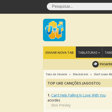
ENVIAR NOVA TAB
TABLATURAS +
TABE
Iniciant
Tabs de Ukulele
Blackstreet
Don't Leave Me
TOP UKE CANÇÕES (AGOSTO)
1.
Can't Help Falling In Love With You
acordes
Elvis Presley