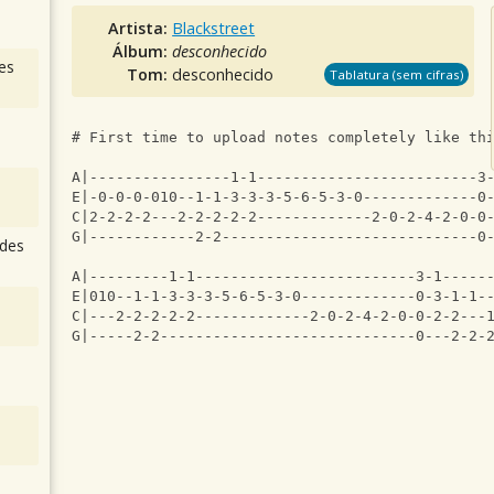
Artista:
Blackstreet
Álbum:
desconhecido
es
Tom:
desconhecido
Tablatura (sem cifras)
# First time to upload notes completely like th
A|----------------1-1-------------------------3
E|-0-0-0-010--1-1-3-3-3-5-6-5-3-0-------------0
C|2-2-2-2---2-2-2-2-2-------------2-0-2-4-2-0-0
G|------------2-2-----------------------------0
des
A|---------1-1-------------------------3-1-----
E|010--1-1-3-3-3-5-6-5-3-0-------------0-3-1-1-
C|---2-2-2-2-2-------------2-0-2-4-2-0-0-2-2---
G|-----2-2-----------------------------0---2-2-