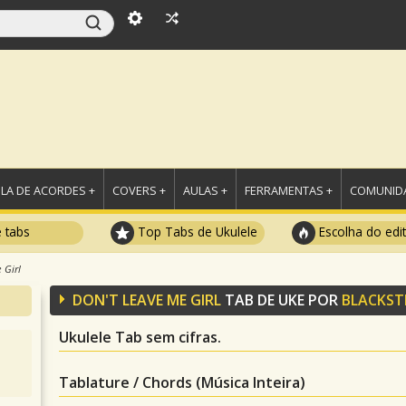
LA DE ACORDES +
COVERS +
AULAS +
FERRAMENTAS +
COMUNIDA
e tabs
Top Tabs de Ukulele
Escolha do edi
 Girl
DON'T LEAVE ME GIRL
TAB DE UKE POR
BLACKST
Ukulele Tab sem cifras.
Tablature / Chords (Música Inteira)