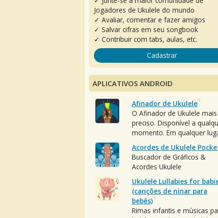
✓ Junte-se à maior comunidade de
Jogadores de Ukulele do mundo
✓ Avaliar, comentar e fazer amigos
✓ Salvar cifras em seu songbook
✓ Contribuir com tabs, aulas, etc.
Cadastrar
APLICATIVOS ANDROID
Afinador de Ukulele
O Afinador de Ukulele mais
preciso. Disponível a qualq
momento. Em qualquer luga
Acordes de Ukulele Pocke
Buscador de Gráficos &
Acordes Ukulele
Ukulele Lullabies for babi
(canções de ninar para
bebês)
Rimas infantis e músicas pa