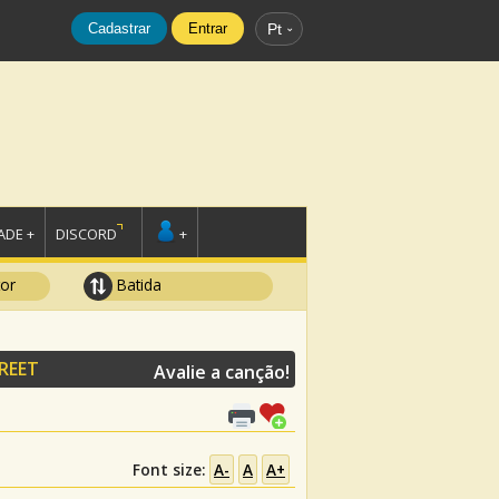
Cadastrar
Entrar
Pt
DE +
DISCORD
+
tor
Batida
REET
Avalie a canção!
Font size:
A-
A
A+