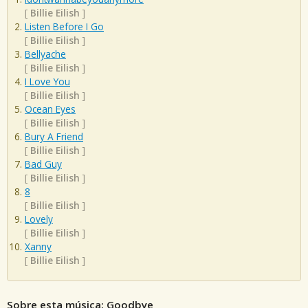
[
Billie Eilish
]
Listen Before I Go
[
Billie Eilish
]
Bellyache
[
Billie Eilish
]
I Love You
[
Billie Eilish
]
Ocean Eyes
[
Billie Eilish
]
Bury A Friend
[
Billie Eilish
]
Bad Guy
[
Billie Eilish
]
8
[
Billie Eilish
]
Lovely
[
Billie Eilish
]
Xanny
[
Billie Eilish
]
Sobre esta música: Goodbye