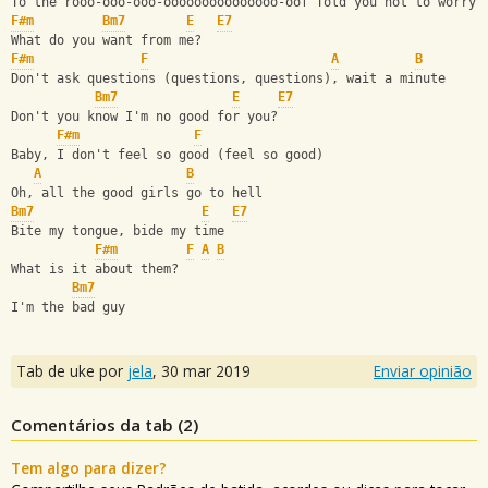
To the rooo-ooo-ooo-ooooooooooooooo-oof Told you not to worry 
F#m
Bm7
E
E7
What do you want from me? 
F#m
F
A
B
Don't ask questions (questions, questions), wait a minute 
Bm7
E
E7
Don't you know I'm no good for you? 
F#m
F
Baby, I don't feel so good (feel so good) 
A
B
Oh, all the good girls go to hell 
Bm7
E
E7
Bite my tongue, bide my time 
F#m
F
A
B
What is it about them? 
Bm7
I'm the bad guy
Tab de uke por
jela
,
30 mar 2019
Enviar opinião
Comentários da tab (
2
)
Tem algo para dizer?