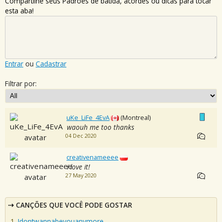
Compartilhe seus Padrões de batida, acordes ou dicas para tocar
esta aba!
Entrar
ou
Cadastrar
Filtrar por:
uKe_LiFe_4EvA
(Montreal)
waouh me too thanks
04 Dec 2020
creativenameeee
i love it!
27 May 2020
CANÇÕES QUE VOCÊ PODE GOSTAR
Idontwannabeyouanymore