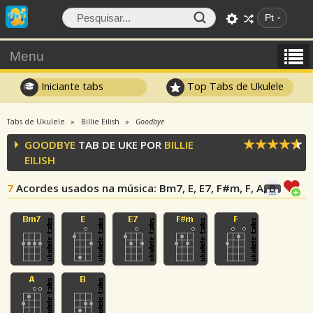
Pt
Menu
Iniciante tabs
Top Tabs de Ukulele
Tabs de Ukulele
Billie Eilish
Goodbye
GOODBYE
TAB DE UKE POR
BILLIE
EILISH
7
Acordes usados na música
: Bm7, E, E7, F#m, F, A, B