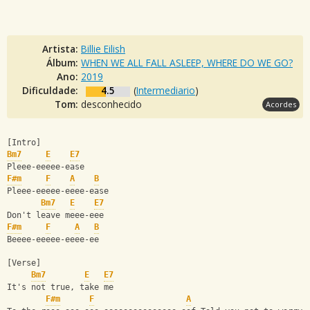
Artista:
Billie Eilish
Álbum:
WHEN WE ALL FALL ASLEEP, WHERE DO WE GO?
Ano:
2019
Dificuldade:
4.5
(
Intermediario
)
Tom:
desconhecido
Acordes
[Intro] 
Bm7
E
E7
Pleee-eeeee-ease 
F#m
F
A
B
Pleee-eeeee-eeee-ease 
Bm7
E
E7
Don't leave meee-eee 
F#m
F
A
B
Beeee-eeeee-eeee-ee
[Verse] 
Bm7
E
E7
It's not true, take me 
F#m
F
A