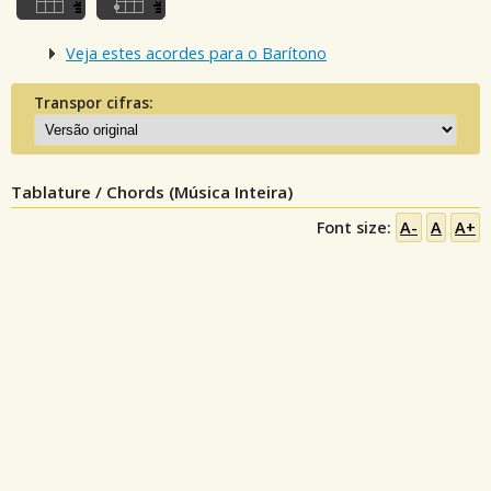
Veja estes acordes para o Barítono
Transpor cifras:
Tablature / Chords (Música Inteira)
Font size:
A-
A
A+