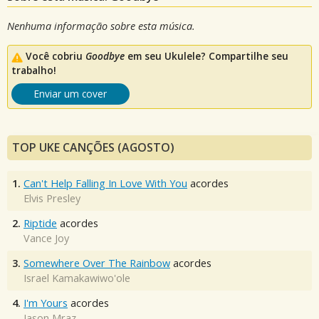
Nenhuma informação sobre esta música.
Você cobriu
Goodbye
em seu Ukulele? Compartilhe seu
trabalho!
Enviar um cover
TOP UKE CANÇÕES (AGOSTO)
1.
Can't Help Falling In Love With You
acordes
Elvis Presley
2.
Riptide
acordes
Vance Joy
3.
Somewhere Over The Rainbow
acordes
Israel Kamakawiwo'ole
4.
I'm Yours
acordes
Jason Mraz