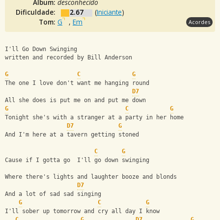
Álbum:
desconhecido
Dificuldade:
2.67
(
Iniciante
)
Tom:
G
,
Em
Acordes
I'll Go Down Swinging
written and recorded by Bill Anderson
G
C
G
The one I love don't want me hanging round
D7
All she does is put me on and put me down
G
C
G
Tonight she's with a stranger at a party in her home
D7
G
And I'm here at a tavern getting stoned
C
G
Cause if I gotta go  I'll go down swinging
Where there's lights and laughter booze and blonds
D7
And a lot of sad sad singing
G
C
G
I'll sober up tomorrow and cry all day I know
C
G
D7
G