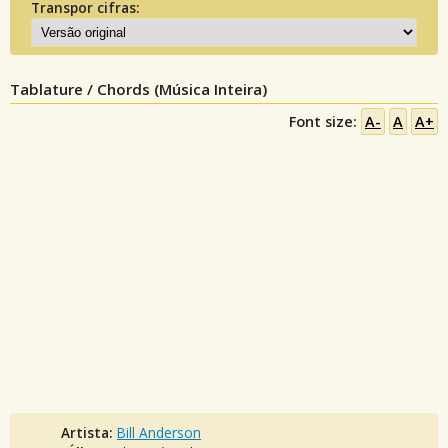
Transpor cifras:
Tablature / Chords (Música Inteira)
Font size:
A-
A
A+
Artista:
Bill Anderson