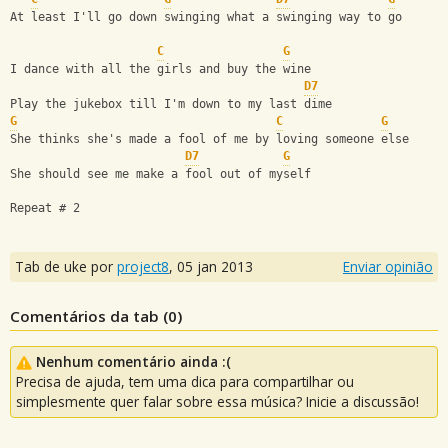
At least I'll go down swinging what a swinging way to go
C
G
I dance with all the girls and buy the wine
D7
Play the jukebox till I'm down to my last dime
G
C
G
She thinks she's made a fool of me by loving someone else
D7
G
She should see me make a fool out of myself
Repeat # 2
Tab de uke por
project8
,
05 jan 2013
Enviar opinião
Comentários da tab (
0
)
Nenhum comentário ainda :(
Precisa de ajuda, tem uma dica para compartilhar ou
simplesmente quer falar sobre essa música? Inicie a discussão!