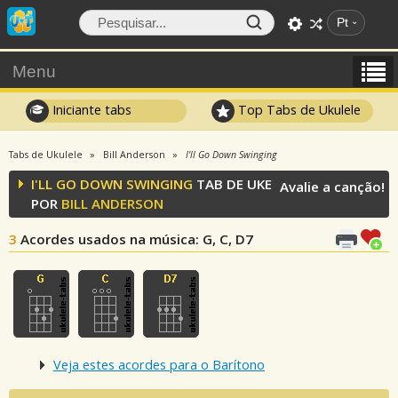
Pt
Menu
Iniciante tabs
Top Tabs de Ukulele
Tabs de Ukulele
Bill Anderson
I'll Go Down Swinging
I'LL GO DOWN SWINGING
TAB DE UKE
Avalie a canção!
POR
BILL ANDERSON
3
Acordes usados na música
: G, C, D7
Veja estes acordes para o Barítono