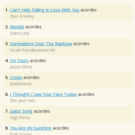
1.
Can't Help Falling In Love With You
acordes
Elvis Presley
2.
Riptide
acordes
Vance Joy
3.
Somewhere Over The Rainbow
acordes
Israel Kamakawiwo'ole
4.
I'm Yours
acordes
Jason Mraz
5.
Creep
acordes
Radiohead
6.
I Thought I Saw Your Face Today
acordes
She and Him
7.
Sailor Song
acordes
Gigi Perez
8.
You Are My Sunshine
acordes
Folk Songs