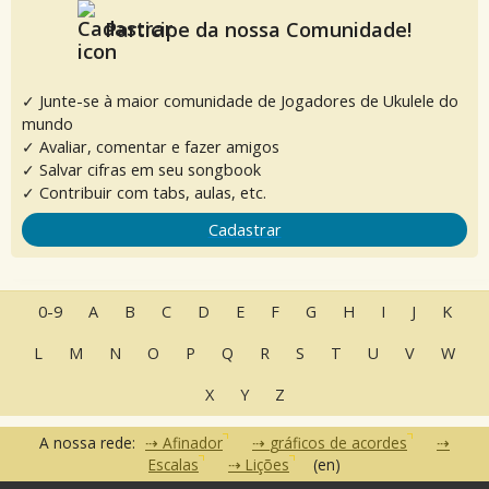
Participe da nossa Comunidade!
✓ Junte-se à maior comunidade de Jogadores de Ukulele do
mundo
✓ Avaliar, comentar e fazer amigos
✓ Salvar cifras em seu songbook
✓ Contribuir com tabs, aulas, etc.
Cadastrar
0-9
A
B
C
D
E
F
G
H
I
J
K
L
M
N
O
P
Q
R
S
T
U
V
W
X
Y
Z
A nossa rede:
Afinador
gráficos de acordes
Escalas
Lições
(en)