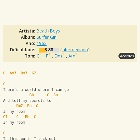
Artista:
Beach Boys
Álbum:
Surfer Girl
Ano:
1963
Dificuldade:
3.88
(
Intermediario
)
Tom:
C
,
F
,
Dm
,
Am
Acordes
C
Am7
Dm7
G7
C
There's a world where I can go
Bb
C
Am
And tell my secrets to
Dm7
Bb
G
In my room 
G7
C
Bb
C
In my room
C
In this world I lock out