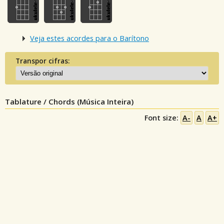
Veja estes acordes para o Barítono
Transpor cifras:
Tablature / Chords (Música Inteira)
Font size:
A-
A
A+