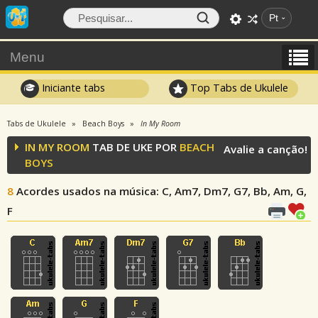
Pt
Menu
Iniciante tabs
Top Tabs de Ukulele
Tabs de Ukulele
Beach Boys
In My Room
IN MY ROOM
TAB DE UKE POR
BEACH
Avalie a canção!
BOYS
8
Acordes usados na música
: C, Am7, Dm7, G7, Bb, Am, G,
F