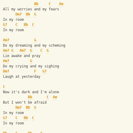
Bb
C
Am
All my worries and my fears
Dm7
Bb
G
In my room 
G7
C
Bb
C
In my room
Am7
G
Do my dreaming and my scheming
Am7
G
Am7
G
C
G
Lie awake and pray
Am7
G
Do my crying and my sighing
Dm7
F
G7
Laugh at yesterday
C
Now it's dark and I'm alone
Bb
C
Am
But I won't be afraid
Dm7
Bb
G
In my room 
G7
C
Bb
C
In my room