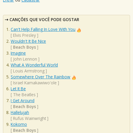
CANÇÕES QUE VOCÊ PODE GOSTAR
Can't Help Falling In Love With You
[
Elvis Presley
]
Wouldn't It Be Nice
[
Beach Boys
]
Imagine
[
John Lennon
]
What A Wonderful World
[
Louis Armstrong
]
Somewhere Over The Rainbow
[
Israel Kamakawiwo'ole
]
Let It Be
[
The Beatles
]
I Get Around
[
Beach Boys
]
Hallelujah
[
Rufus Wainwright
]
Kokomo
[
Beach Boys
]