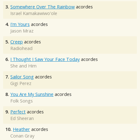
3.
Somewhere Over The Rainbow
acordes
Israel Kamakawiwo'ole
4.
I'm Yours
acordes
Jason Mraz
5.
Creep
acordes
Radiohead
6.
I Thought I Saw Your Face Today
acordes
She and Him
7.
Sailor Song
acordes
Gigi Perez
8.
You Are My Sunshine
acordes
Folk Songs
9.
Perfect
acordes
Ed Sheeran
10.
Heather
acordes
Conan Gray