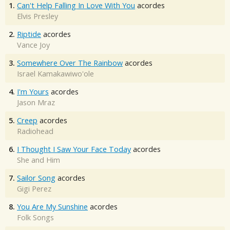
1.
Can't Help Falling In Love With You
acordes
Elvis Presley
2.
Riptide
acordes
Vance Joy
3.
Somewhere Over The Rainbow
acordes
Israel Kamakawiwo'ole
4.
I'm Yours
acordes
Jason Mraz
5.
Creep
acordes
Radiohead
6.
I Thought I Saw Your Face Today
acordes
She and Him
7.
Sailor Song
acordes
Gigi Perez
8.
You Are My Sunshine
acordes
Folk Songs