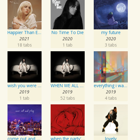
Happier Than Ever
No Time To Die
my future
2021
2020
2020
18 tabs
1 tab
3 tabs
wish you were gay
WHEN WE ALL FALL ASLEEP, WHERE DO WE GO?
everything i wanted
2019
2019
2019
1 tab
52 tabs
4 tabs
come out and play
when the party's over
lovely