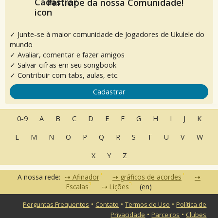
Participe da nossa Comunidade!
✓ Junte-se à maior comunidade de Jogadores de Ukulele do
mundo
✓ Avaliar, comentar e fazer amigos
✓ Salvar cifras em seu songbook
✓ Contribuir com tabs, aulas, etc.
Cadastrar
0-9
A
B
C
D
E
F
G
H
I
J
K
L
M
N
O
P
Q
R
S
T
U
V
W
X
Y
Z
A nossa rede:
Afinador
gráficos de acordes
Escalas
Lições
(en)
•
•
•
Perguntas Frequentes
Contato
Termos de Uso
Política de
•
•
Privacidade
Parceiros
Clubes