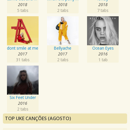
2018
2018
2018
5 tabs
2 tabs
7 tabs
dont smile at me
Bellyache
Ocean Eyes
2017
2017
2016
31 tabs
2 tabs
1 tab
Six Feet Under
2016
2 tabs
TOP UKE CANÇÕES (AGOSTO)