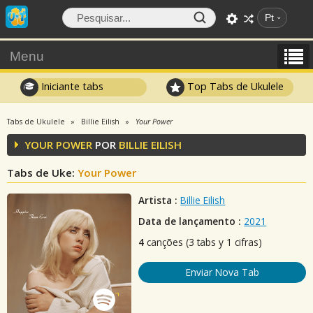
Pt
Menu
Iniciante tabs
Top Tabs de Ukulele
Tabs de Ukulele
Billie Eilish
Your Power
YOUR POWER
POR
BILLIE EILISH
Tabs de Uke:
Your Power
Artista :
Billie Eilish
Data de lançamento :
2021
4
canções (3 tabs y 1 cifras)
Enviar Nova Tab