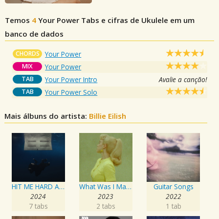
Temos
4
Your Power
Tabs e cifras de Ukulele em um
banco de dados
CHORDS
Your Power
MIX
Your Power
TAB
Your Power Intro
Avalie a canção!
TAB
Your Power Solo
Mais álbuns do artista:
Billie Eilish
HIT ME HARD AND SOFT
What Was I Made For? [From The Motion Picture "Barbie"]
Guitar Songs
2024
2023
2022
7 tabs
2 tabs
1 tab