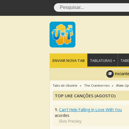
ENVIAR NOVA TAB
TABLATURAS +
TABE
Iniciant
Tabs de Ukulele
The Cranberries
Wake Up 
TOP UKE CANÇÕES (AGOSTO)
1.
Can't Help Falling In Love With You
acordes
Elvis Presley