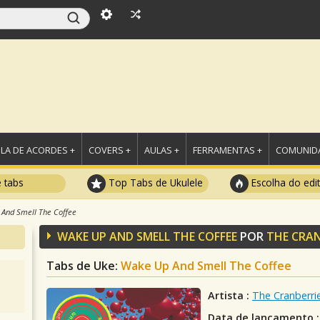
LA DE ACORDES +
COVERS +
AULAS +
FERRAMENTAS +
COMUNIDA
e tabs
Top Tabs de Ukulele
Escolha do edi
And Smell The Coffee
WAKE UP AND SMELL THE COFFEE
POR
THE CRAN
Tabs de Uke:
Wake Up And Smell The Coffee
Artista :
The Cranberri
Data de lançamento :