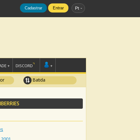
Cadastrar
Entrar
Pt
DE +
DISCORD
+
tor
Batida
BERRIES
es
2001