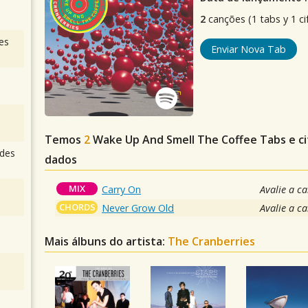
2
canções (1 tabs y 1 ci
es
Enviar Nova Tab
Temos
2
Wake Up And Smell The Coffee
Tabs e ci
des
dados
MIX
Carry On
Avalie a c
CHORDS
Never Grow Old
Avalie a c
Mais álbuns do artista:
The Cranberries