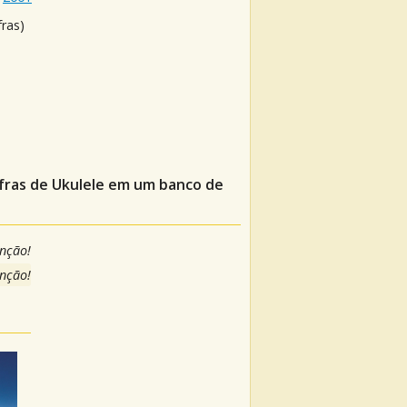
fras)
fras de Ukulele em um banco de
anção!
anção!