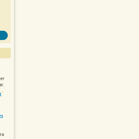
uer
r.
t
es
ra