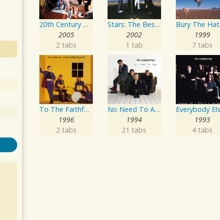
20th Century Masters - The Millennium Collection: The Best Of The Cranberries
Stars: The Best Of The Cranberries 1992-2002
2005
2002
1999
2 tabs
1 tab
7 tabs
To The Faithful Departed
No Need To Argue
1996
1994
1993
2 tabs
21 tabs
4 tabs