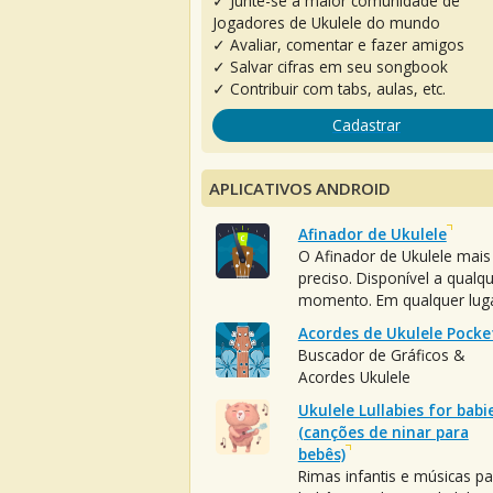
✓ Junte-se à maior comunidade de
Jogadores de Ukulele do mundo
✓ Avaliar, comentar e fazer amigos
✓ Salvar cifras em seu songbook
✓ Contribuir com tabs, aulas, etc.
Cadastrar
APLICATIVOS ANDROID
Afinador de Ukulele
O Afinador de Ukulele mais
preciso. Disponível a qualq
momento. Em qualquer luga
Acordes de Ukulele Pocke
Buscador de Gráficos &
Acordes Ukulele
Ukulele Lullabies for babi
(canções de ninar para
bebês)
Rimas infantis e músicas pa