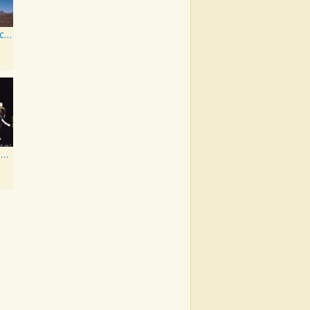
Bury The Hatchet
Everybody Else Is Doing It, So Why Can't We?