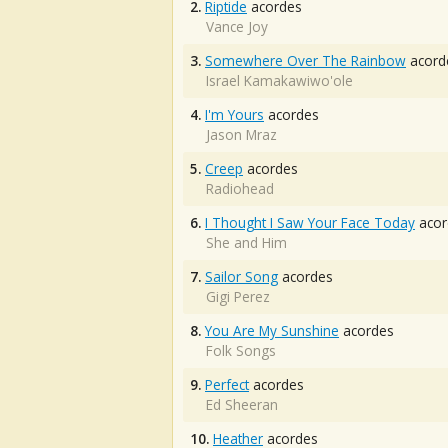
2.
Riptide
acordes
Vance Joy
3.
Somewhere Over The Rainbow
acord
Israel Kamakawiwo'ole
4.
I'm Yours
acordes
Jason Mraz
5.
Creep
acordes
Radiohead
6.
I Thought I Saw Your Face Today
acor
She and Him
7.
Sailor Song
acordes
Gigi Perez
8.
You Are My Sunshine
acordes
Folk Songs
9.
Perfect
acordes
Ed Sheeran
10.
Heather
acordes