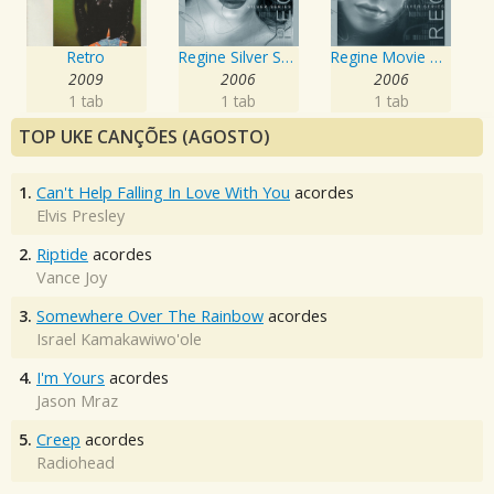
Retro
Regine Silver Series
Regine Movie Theme Songs Silver Series
2009
2006
2006
1 tab
1 tab
1 tab
TOP UKE CANÇÕES (AGOSTO)
1.
Can't Help Falling In Love With You
acordes
Elvis Presley
2.
Riptide
acordes
Vance Joy
3.
Somewhere Over The Rainbow
acordes
Israel Kamakawiwo'ole
4.
I'm Yours
acordes
Jason Mraz
5.
Creep
acordes
Radiohead