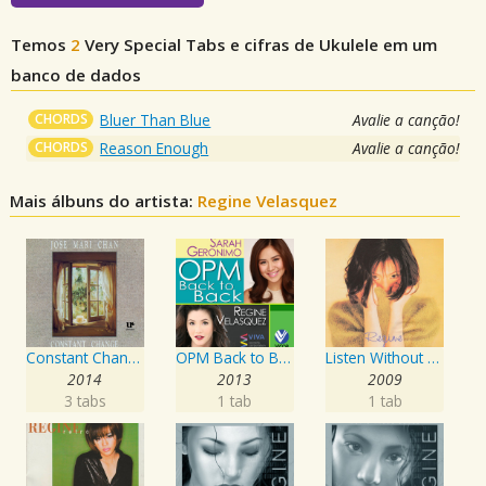
Temos
2
Very Special
Tabs e cifras de Ukulele em um
banco de dados
CHORDS
Bluer Than Blue
Avalie a canção!
CHORDS
Reason Enough
Avalie a canção!
Mais álbuns do artista:
Regine Velasquez
Constant Change
OPM Back to Back Hits of Regine Velasquez & Sarah Geronimo
Listen Without Prejudice
2014
2013
2009
3 tabs
1 tab
1 tab