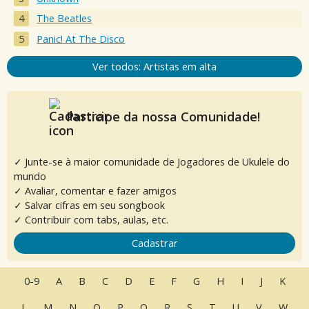
The Beatles
Panic! At The Disco
Ver todos: Artistas em alta
Participe da nossa Comunidade!
✓ Junte-se à maior comunidade de Jogadores de Ukulele do
mundo
✓ Avaliar, comentar e fazer amigos
✓ Salvar cifras em seu songbook
✓ Contribuir com tabs, aulas, etc.
Cadastrar
0-9
A
B
C
D
E
F
G
H
I
J
K
L
M
N
O
P
Q
R
S
T
U
V
W