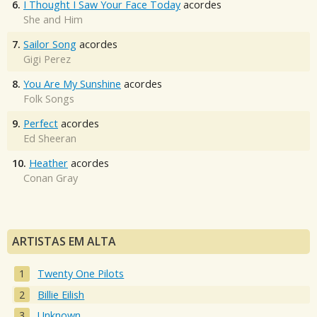
6.
I Thought I Saw Your Face Today
acordes
She and Him
7.
Sailor Song
acordes
Gigi Perez
8.
You Are My Sunshine
acordes
Folk Songs
9.
Perfect
acordes
Ed Sheeran
10.
Heather
acordes
Conan Gray
ARTISTAS EM ALTA
Twenty One Pilots
Billie Eilish
Unknown