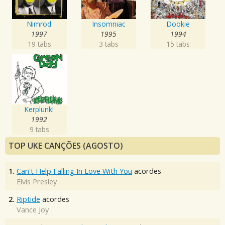
Nimrod
Insomniac
Dookie
1997
1995
1994
19 tabs
3 tabs
15 tabs
Kerplunk!
1992
9 tabs
TOP UKE CANÇÕES (AGOSTO)
1.
Can't Help Falling In Love With You
acordes
Elvis Presley
2.
Riptide
acordes
Vance Joy