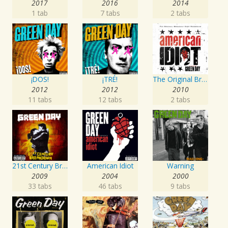
2017
2016
2014
1 tab
7 tabs
2 tabs
¡DOS!
¡TRÉ!
The Original Broadway Cast Recording 'American Idiot' Featuring Green Day
2012
2012
2010
11 tabs
12 tabs
2 tabs
21st Century Breakdown
American Idiot
Warning
2009
2004
2000
33 tabs
46 tabs
9 tabs