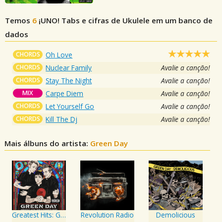
Temos
6
¡UNO!
Tabs e cifras de Ukulele em um banco de
dados
CHORDS
Oh Love
CHORDS
Nuclear Family
Avalie a canção!
CHORDS
Stay The Night
Avalie a canção!
MIX
Carpe Diem
Avalie a canção!
CHORDS
Let Yourself Go
Avalie a canção!
CHORDS
Kill The Dj
Avalie a canção!
Mais álbuns do artista:
Green Day
Greatest Hits: God's Favorite Band
Revolution Radio
Demolicious