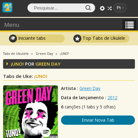
Pt
Menu
Iniciante tabs
Top Tabs de Ukulele
Tabs de Ukulele
Green Day
¡UNO!
¡UNO!
POR
GREEN DAY
Tabs de Uke:
¡UNO!
Artista :
Green Day
Data de lançamento :
2012
6
canções (1 tabs y 5 cifras)
Enviar Nova Tab