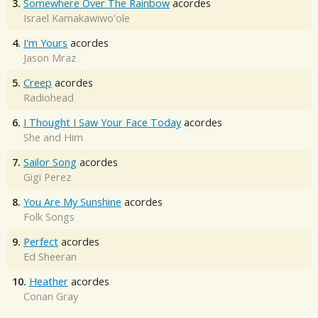
3.
Somewhere Over The Rainbow
acordes
Israel Kamakawiwo'ole
4.
I'm Yours
acordes
Jason Mraz
5.
Creep
acordes
Radiohead
6.
I Thought I Saw Your Face Today
acordes
She and Him
7.
Sailor Song
acordes
Gigi Perez
8.
You Are My Sunshine
acordes
Folk Songs
9.
Perfect
acordes
Ed Sheeran
10.
Heather
acordes
Conan Gray