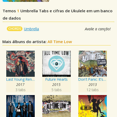
Temos
1
Umbrella
Tabs e cifras de Ukulele em um banco
de dados
CHORDS
Umbrella
Avalie a canção!
Mais álbuns do artista:
All Time Low
Last Young Renegade
Future Hearts
Don't Panic: It's Longer Now!
2017
2015
2013
3 tabs
5 tabs
12 tabs