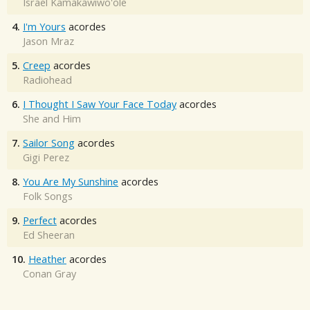
Israel Kamakawiwo'ole
4.
I'm Yours
acordes
Jason Mraz
5.
Creep
acordes
Radiohead
6.
I Thought I Saw Your Face Today
acordes
She and Him
7.
Sailor Song
acordes
Gigi Perez
8.
You Are My Sunshine
acordes
Folk Songs
9.
Perfect
acordes
Ed Sheeran
10.
Heather
acordes
Conan Gray