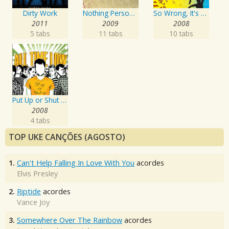
Dirty Work
Nothing Personal
So Wrong, It's Right
2011
2009
2008
5 tabs
11 tabs
10 tabs
Put Up or Shut Up
2008
4 tabs
TOP UKE CANÇÕES (AGOSTO)
1.
Can't Help Falling In Love With You
acordes
Elvis Presley
2.
Riptide
acordes
Vance Joy
3.
Somewhere Over The Rainbow
acordes