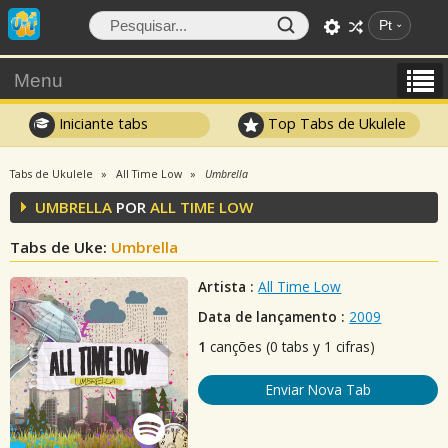
Pt
Menu
Iniciante tabs
Top Tabs de Ukulele
Tabs de Ukulele
All Time Low
Umbrella
UMBRELLA
POR
ALL TIME LOW
Tabs de Uke:
Umbrella
Artista :
All Time Low
Data de lançamento :
2009
1
canções (0 tabs y 1 cifras)
Enviar Nova Tab