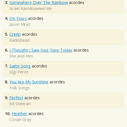
3.
Somewhere Over The Rainbow
acordes
Israel Kamakawiwo'ole
4.
I'm Yours
acordes
Jason Mraz
5.
Creep
acordes
Radiohead
6.
I Thought I Saw Your Face Today
acordes
She and Him
7.
Sailor Song
acordes
Gigi Perez
8.
You Are My Sunshine
acordes
Folk Songs
9.
Perfect
acordes
Ed Sheeran
10.
Heather
acordes
Conan Gray