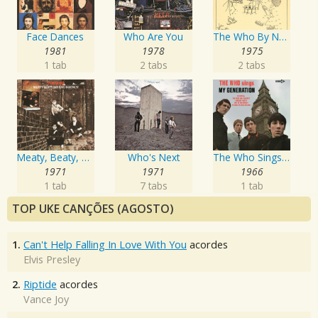
Face Dances
Who Are You
The Who By Numbers
1981
1978
1975
1 tab
2 tabs
2 tabs
Meaty, Beaty, Big And Bouncy
Who's Next
The Who Sings My Generation
1971
1971
1966
1 tab
7 tabs
1 tab
TOP UKE CANÇÕES (AGOSTO)
1.
Can't Help Falling In Love With You
acordes
Elvis Presley
2.
Riptide
acordes
Vance Joy