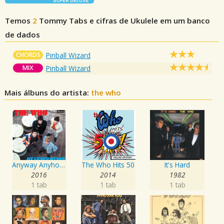
Temos
2
Tommy
Tabs e cifras de Ukulele em um banco
de dados
CHORDS
Pinball Wizard
MIX
Pinball Wizard
Mais álbuns do artista:
the who
Anyway Anyhow Anywhere
The Who Hits 50
It's Hard
2016
2014
1982
1 tab
1 tab
1 tab