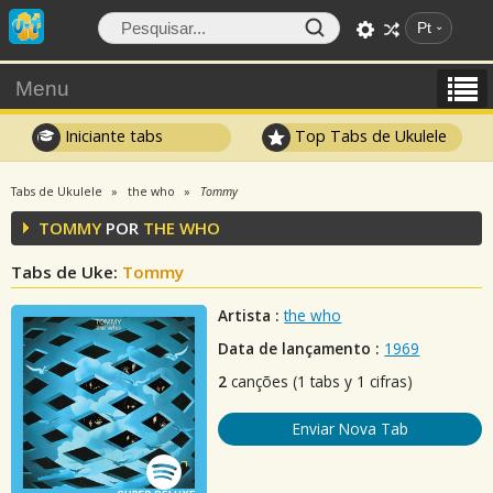
Pt
Menu
Iniciante tabs
Top Tabs de Ukulele
Tabs de Ukulele
the who
Tommy
TOMMY
POR
THE WHO
Tabs de Uke:
Tommy
Artista :
the who
Data de lançamento :
1969
2
canções (1 tabs y 1 cifras)
Enviar Nova Tab