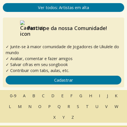
Ver todos: Artistas em alta
Participe da nossa Comunidade!
✓ Junte-se à maior comunidade de Jogadores de Ukulele do
mundo
✓ Avaliar, comentar e fazer amigos
✓ Salvar cifras em seu songbook
✓ Contribuir com tabs, aulas, etc.
Cadastrar
0-9
A
B
C
D
E
F
G
H
I
J
K
L
M
N
O
P
Q
R
S
T
U
V
W
X
Y
Z