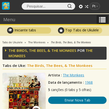
Pt
Menu
Iniciante tabs
Top Tabs de Ukulele
Tabs de Ukulele
The Monkees
The Birds, The Bees, & The Monkees
THE BIRDS, THE BEES, & THE MONKEES
POR
THE
MONKEES
Tabs de Uke:
The Birds, The Bees, & The Monkees
Artista :
The Monkees
Data de lançamento :
1968
5
canções (0 tabs y 5 cifras)
Enviar Nova Tab