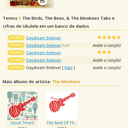
Temos
5
The Birds, The Bees, & The Monkees
Tabs e
cifras de Ukulele em um banco de dados
CHORDS
Daydream Believer
CHORDS
Daydream Believer
Part
Avalie a canção!
CHORDS
Daydream Believer
CHORDS
Daydream Believer
Avalie a canção!
CHORDS
Daydream Believer
[
Rate
]
Avalie a canção!
Mais álbuns do artista:
The Monkees
Good Times!
The Best Of The Monkees