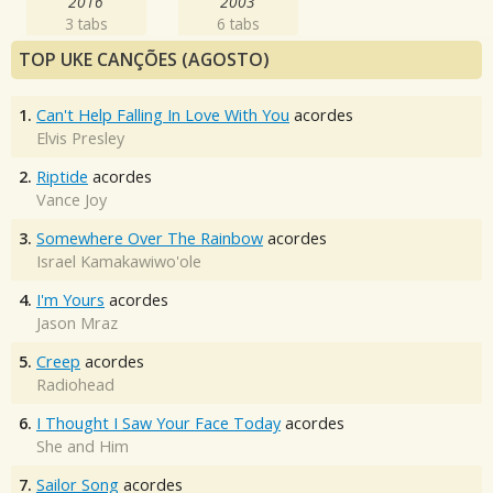
2016
2003
3 tabs
6 tabs
TOP UKE CANÇÕES (AGOSTO)
1.
Can't Help Falling In Love With You
acordes
Elvis Presley
2.
Riptide
acordes
Vance Joy
3.
Somewhere Over The Rainbow
acordes
Israel Kamakawiwo'ole
4.
I'm Yours
acordes
Jason Mraz
5.
Creep
acordes
Radiohead
6.
I Thought I Saw Your Face Today
acordes
She and Him
7.
Sailor Song
acordes