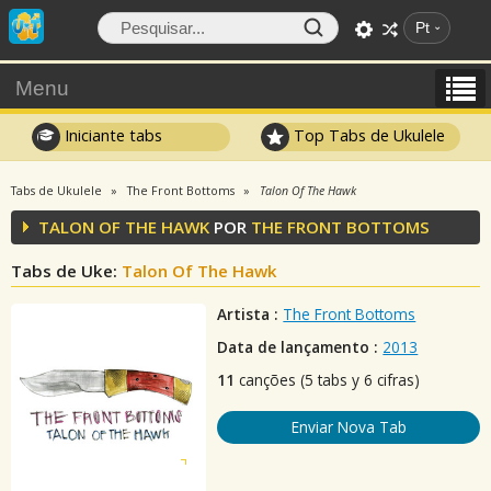
Pt
Menu
Iniciante tabs
Top Tabs de Ukulele
Tabs de Ukulele
The Front Bottoms
Talon Of The Hawk
TALON OF THE HAWK
POR
THE FRONT BOTTOMS
Tabs de Uke:
Talon Of The Hawk
Artista :
The Front Bottoms
Data de lançamento :
2013
11
canções (5 tabs y 6 cifras)
Enviar Nova Tab