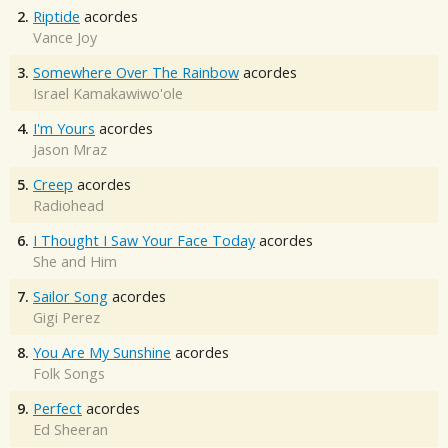
2.
Riptide
acordes
Vance Joy
3.
Somewhere Over The Rainbow
acordes
Israel Kamakawiwo'ole
4.
I'm Yours
acordes
Jason Mraz
5.
Creep
acordes
Radiohead
6.
I Thought I Saw Your Face Today
acordes
She and Him
7.
Sailor Song
acordes
Gigi Perez
8.
You Are My Sunshine
acordes
Folk Songs
9.
Perfect
acordes
Ed Sheeran