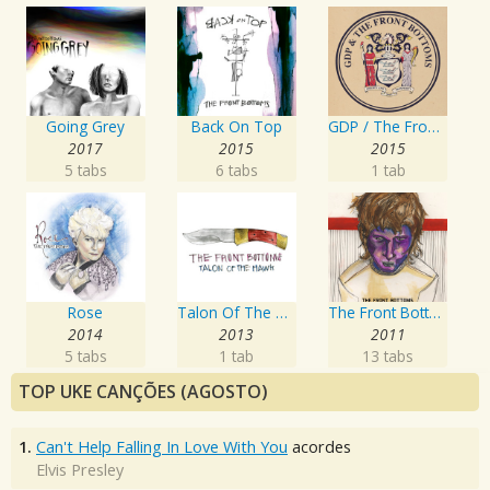
Going Grey
Back On Top
GDP / The Front Bottoms
2017
2015
2015
5 tabs
6 tabs
1 tab
Rose
Talon Of The Hawk
The Front Bottoms
2014
2013
2011
5 tabs
1 tab
13 tabs
TOP UKE CANÇÕES (AGOSTO)
1.
Can't Help Falling In Love With You
acordes
Elvis Presley