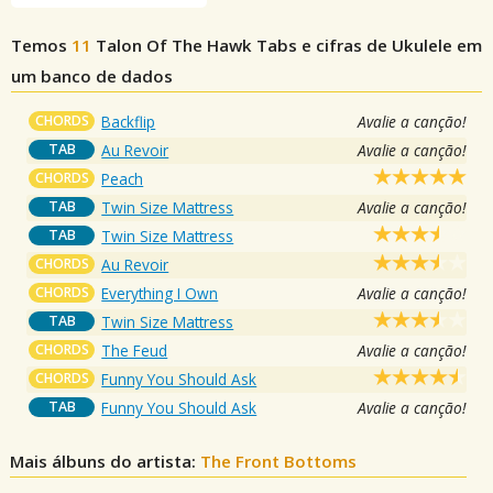
Temos
11
Talon Of The Hawk
Tabs e cifras de Ukulele em
um banco de dados
CHORDS
Backflip
Avalie a canção!
TAB
Au Revoir
Avalie a canção!
CHORDS
Peach
TAB
Twin Size Mattress
Avalie a canção!
TAB
Twin Size Mattress
CHORDS
Au Revoir
CHORDS
Everything I Own
Avalie a canção!
TAB
Twin Size Mattress
CHORDS
The Feud
Avalie a canção!
CHORDS
Funny You Should Ask
TAB
Funny You Should Ask
Avalie a canção!
Mais álbuns do artista:
The Front Bottoms