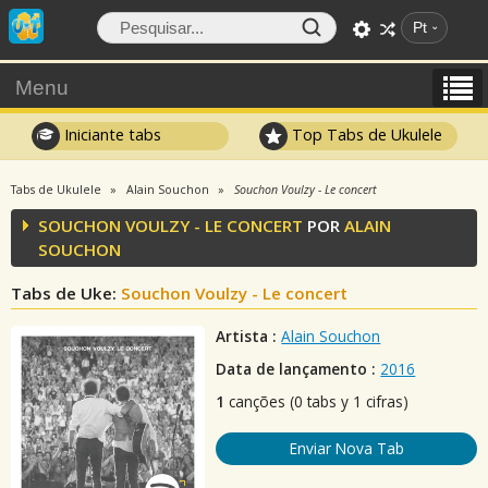
Pt
Menu
Iniciante tabs
Top Tabs de Ukulele
Tabs de Ukulele
Alain Souchon
Souchon Voulzy - Le concert
SOUCHON VOULZY - LE CONCERT
POR
ALAIN
SOUCHON
Tabs de Uke:
Souchon Voulzy - Le concert
Artista :
Alain Souchon
Data de lançamento :
2016
1
canções (0 tabs y 1 cifras)
Enviar Nova Tab