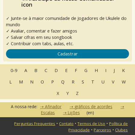
✓ Junte-se à maior comunidade de Jogadores de Ukulele do
mundo
✓ Avaliar, comentar e fazer amigos
✓ Salvar cifras em seu songbook
✓ Contribuir com tabs, aulas, etc.
Cadastrar
0-9
A
B
C
D
E
F
G
H
I
J
K
L
M
N
O
P
Q
R
S
T
U
V
W
X
Y
Z
A nossa rede:
Afinador
gráficos de acordes
Escalas
Lições
(en)
•
•
•
Perguntas Frequentes
Contato
Termos de Uso
Política de
•
•
Privacidade
Parceiros
Clubes