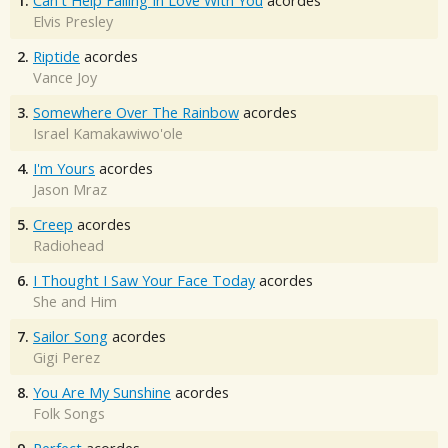
1.
Can't Help Falling In Love With You
acordes
Elvis Presley
2.
Riptide
acordes
Vance Joy
3.
Somewhere Over The Rainbow
acordes
Israel Kamakawiwo'ole
4.
I'm Yours
acordes
Jason Mraz
5.
Creep
acordes
Radiohead
6.
I Thought I Saw Your Face Today
acordes
She and Him
7.
Sailor Song
acordes
Gigi Perez
8.
You Are My Sunshine
acordes
Folk Songs