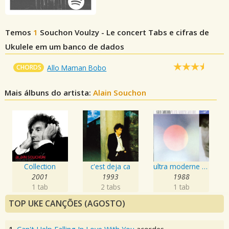
Temos
1
Souchon Voulzy - Le concert
Tabs e cifras de
Ukulele em um banco de dados
CHORDS
Allo Maman Bobo
Mais álbuns do artista:
Alain Souchon
Collection
c'est deja ca
ultra moderne solitude
2001
1993
1988
1 tab
2 tabs
1 tab
TOP UKE CANÇÕES (AGOSTO)