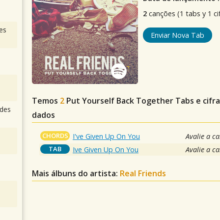
2
canções (1 tabs y 1 ci
es
Enviar Nova Tab
Temos
2
Put Yourself Back Together
Tabs e cifr
des
dados
CHORDS
I've Given Up On You
Avalie a c
TAB
Ive Given Up On You
Avalie a c
Mais álbuns do artista:
Real Friends