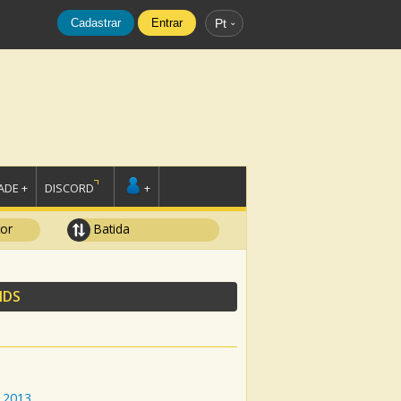
Cadastrar
Entrar
Pt
DE +
DISCORD
+
tor
Batida
NDS
2013