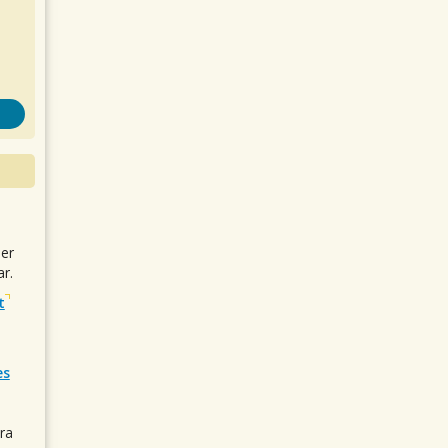
uer
r.
t
es
ra