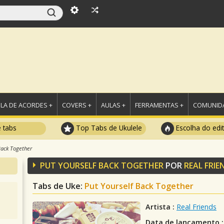
LA DE ACORDES +
COVERS +
AULAS +
FERRAMENTAS +
COMUNIDA
e tabs
Top Tabs de Ukulele
Escolha do edi
Back Together
PUT YOURSELF BACK TOGETHER
POR
REAL FRIE
Tabs de Uke:
Put Yourself Back Together
Artista :
Real Friends
Data de lançamento :