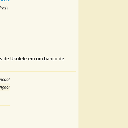
fras)
as de Ukulele em um banco de
anção!
anção!