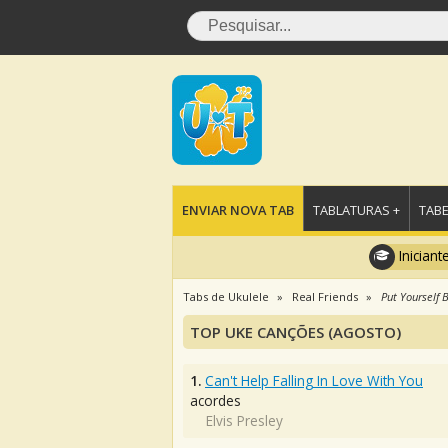
ENVIAR NOVA TAB
TABLATURAS +
TABE
Iniciant
Tabs de Ukulele
Real Friends
Put Yourself 
TOP UKE CANÇÕES (AGOSTO)
1.
Can't Help Falling In Love With You
acordes
Elvis Presley