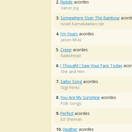
2.
Riptide
acordes
Vance Joy
3.
Somewhere Over The Rainbow
acord
Israel Kamakawiwo'ole
4.
I'm Yours
acordes
Jason Mraz
5.
Creep
acordes
Radiohead
6.
I Thought I Saw Your Face Today
acor
She and Him
7.
Sailor Song
acordes
Gigi Perez
8.
You Are My Sunshine
acordes
Folk Songs
9.
Perfect
acordes
Ed Sheeran
10.
Heather
acordes