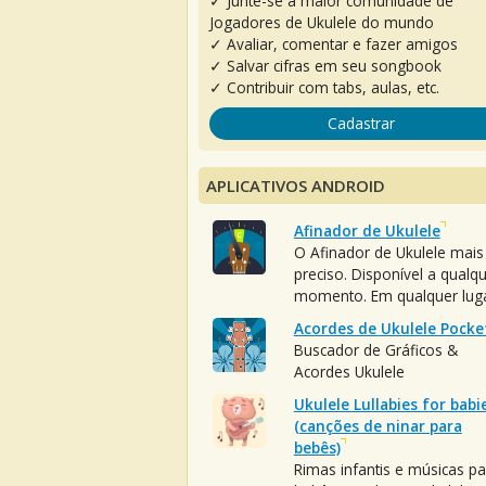
✓ Junte-se à maior comunidade de
Jogadores de Ukulele do mundo
✓ Avaliar, comentar e fazer amigos
✓ Salvar cifras em seu songbook
✓ Contribuir com tabs, aulas, etc.
Cadastrar
APLICATIVOS ANDROID
Afinador de Ukulele
O Afinador de Ukulele mais
preciso. Disponível a qualq
momento. Em qualquer luga
Acordes de Ukulele Pocke
Buscador de Gráficos &
Acordes Ukulele
Ukulele Lullabies for babi
(canções de ninar para
bebês)
Rimas infantis e músicas pa