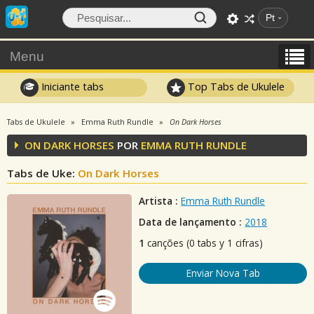
Pt
Menu
Iniciante tabs
Top Tabs de Ukulele
Tabs de Ukulele
Emma Ruth Rundle
On Dark Horses
ON DARK HORSES
POR
EMMA RUTH RUNDLE
Tabs de Uke:
On Dark Horses
Artista :
Emma Ruth Rundle
Data de lançamento :
2018
1
canções (0 tabs y 1 cifras)
Enviar Nova Tab