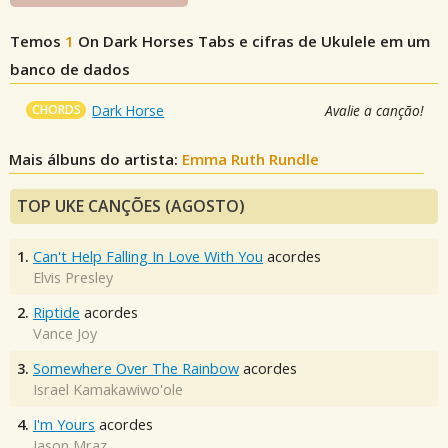
Temos
1
On Dark Horses
Tabs e cifras de Ukulele em um
banco de dados
CHORDS
Dark Horse
Avalie a canção!
Mais álbuns do artista:
Emma Ruth Rundle
TOP UKE CANÇÕES (AGOSTO)
1.
Can't Help Falling In Love With You
acordes
Elvis Presley
2.
Riptide
acordes
Vance Joy
3.
Somewhere Over The Rainbow
acordes
Israel Kamakawiwo'ole
4.
I'm Yours
acordes
Jason Mraz