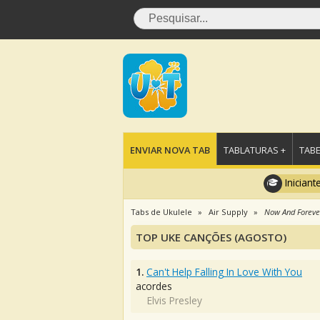
ENVIAR NOVA TAB
TABLATURAS +
TABE
Iniciant
Tabs de Ukulele
Air Supply
Now And Foreve
TOP UKE CANÇÕES (AGOSTO)
1.
Can't Help Falling In Love With You
acordes
Elvis Presley