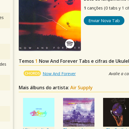
1
canções (0 tabs y 1 ci
es
Enviar Nova Tab
Temos
1
Now And Forever
Tabs e cifras de Ukul
des
CHORDS
Now And Forever
Avalie a c
Mais álbuns do artista:
Air Supply