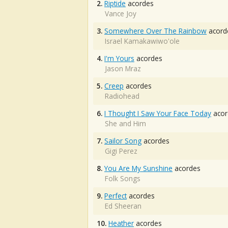
2.
Riptide
acordes
Vance Joy
3.
Somewhere Over The Rainbow
acord
Israel Kamakawiwo'ole
4.
I'm Yours
acordes
Jason Mraz
5.
Creep
acordes
Radiohead
6.
I Thought I Saw Your Face Today
acor
She and Him
7.
Sailor Song
acordes
Gigi Perez
8.
You Are My Sunshine
acordes
Folk Songs
9.
Perfect
acordes
Ed Sheeran
10.
Heather
acordes