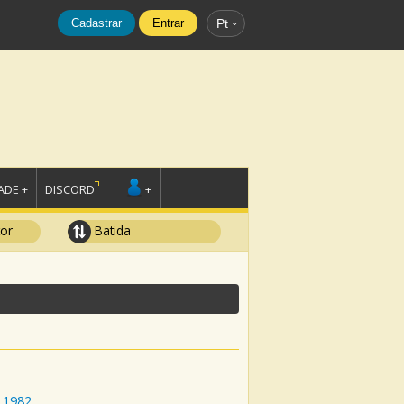
Cadastrar
Entrar
Pt
DE +
DISCORD
+
tor
Batida
1982