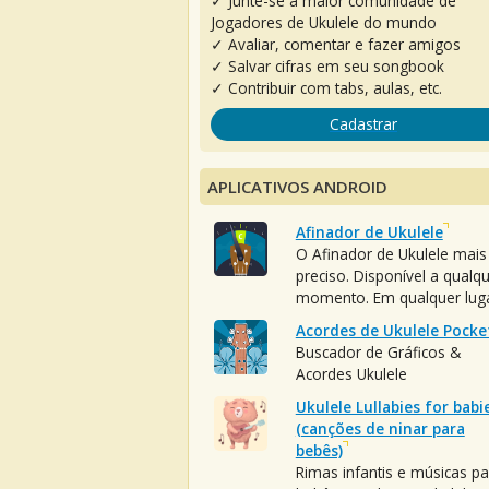
✓ Junte-se à maior comunidade de
Jogadores de Ukulele do mundo
✓ Avaliar, comentar e fazer amigos
✓ Salvar cifras em seu songbook
✓ Contribuir com tabs, aulas, etc.
Cadastrar
APLICATIVOS ANDROID
Afinador de Ukulele
O Afinador de Ukulele mais
preciso. Disponível a qualq
momento. Em qualquer luga
Acordes de Ukulele Pocke
Buscador de Gráficos &
Acordes Ukulele
Ukulele Lullabies for babi
(canções de ninar para
bebês)
Rimas infantis e músicas pa