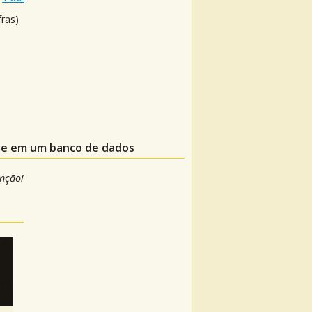
fras)
ele em um banco de dados
anção!