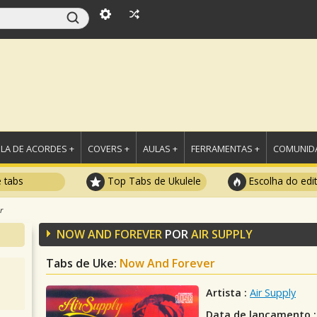
LA DE ACORDES +
COVERS +
AULAS +
FERRAMENTAS +
COMUNIDA
e tabs
Top Tabs de Ukulele
Escolha do edi
r
NOW AND FOREVER
POR
AIR SUPPLY
Tabs de Uke:
Now And Forever
Artista :
Air Supply
Data de lançamento :