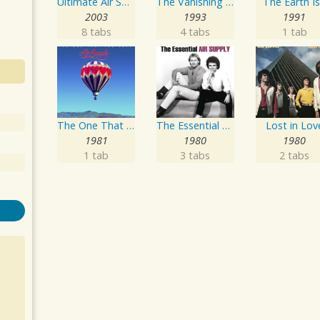
Ultimate Air Supply
The Vanishing Race
The Earth Is.
2003
1993
1991
8 tabs
4 tabs
1 tab
The One That You Love
The Essential Air Supply
Lost in Lov
1981
1980
1980
1 tab
3 tabs
2 tabs