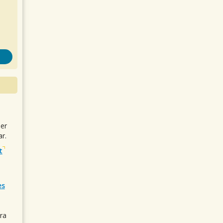
uer
r.
t
es
ra