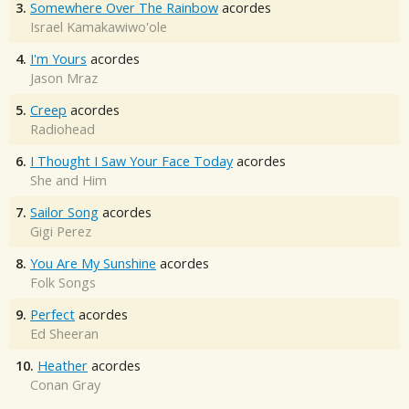
3.
Somewhere Over The Rainbow
acordes
Israel Kamakawiwo'ole
4.
I'm Yours
acordes
Jason Mraz
5.
Creep
acordes
Radiohead
6.
I Thought I Saw Your Face Today
acordes
She and Him
7.
Sailor Song
acordes
Gigi Perez
8.
You Are My Sunshine
acordes
Folk Songs
9.
Perfect
acordes
Ed Sheeran
10.
Heather
acordes
Conan Gray