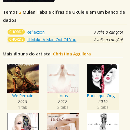
Temos
2
Mulan
Tabs e cifras de Ukulele em um banco de
dados
CHORDS
Reflection
Avalie a canção!
CHORDS
I'll Make A Man Out Of You
Avalie a canção!
Mais álbuns do artista:
Christina Aguilera
We Remain
Lotus
Burlesque Original Motion Picture Soundtrack
2013
2012
2010
1 tab
2 tabs
3 tabs