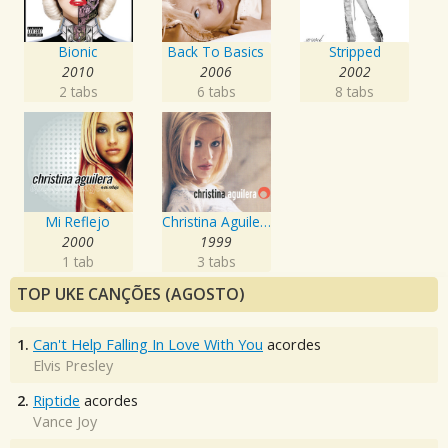
Bionic
Back To Basics
Stripped
2010
2006
2002
2 tabs
6 tabs
8 tabs
Mi Reflejo
Christina Aguilera
2000
1999
1 tab
3 tabs
TOP UKE CANÇÕES (AGOSTO)
1.
Can't Help Falling In Love With You
acordes
Elvis Presley
2.
Riptide
acordes
Vance Joy