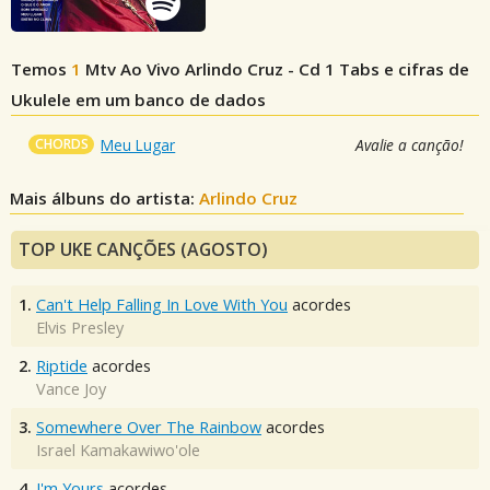
Temos
1
Mtv Ao Vivo Arlindo Cruz - Cd 1
Tabs e cifras de
Ukulele em um banco de dados
CHORDS
Meu Lugar
Avalie a canção!
Mais álbuns do artista:
Arlindo Cruz
TOP UKE CANÇÕES (AGOSTO)
1.
Can't Help Falling In Love With You
acordes
Elvis Presley
2.
Riptide
acordes
Vance Joy
3.
Somewhere Over The Rainbow
acordes
Israel Kamakawiwo'ole
4.
I'm Yours
acordes