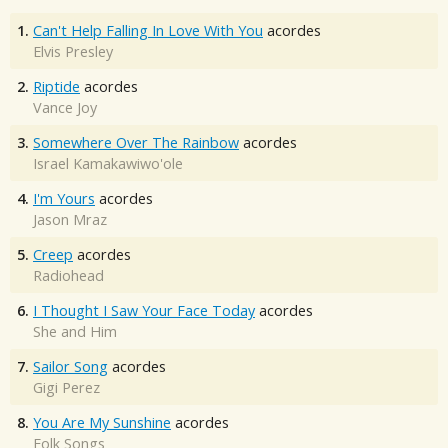
1.
Can't Help Falling In Love With You
acordes
Elvis Presley
2.
Riptide
acordes
Vance Joy
3.
Somewhere Over The Rainbow
acordes
Israel Kamakawiwo'ole
4.
I'm Yours
acordes
Jason Mraz
5.
Creep
acordes
Radiohead
6.
I Thought I Saw Your Face Today
acordes
She and Him
7.
Sailor Song
acordes
Gigi Perez
8.
You Are My Sunshine
acordes
Folk Songs