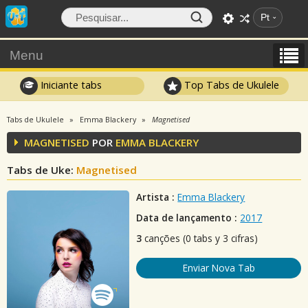
Pt
Menu
Iniciante tabs
Top Tabs de Ukulele
Tabs de Ukulele
Emma Blackery
Magnetised
MAGNETISED
POR
EMMA BLACKERY
Tabs de Uke:
Magnetised
Artista :
Emma Blackery
Data de lançamento :
2017
3
canções (0 tabs y 3 cifras)
Enviar Nova Tab