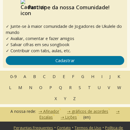
Participe da nossa Comunidade!
✓ Junte-se à maior comunidade de Jogadores de Ukulele do
mundo
✓ Avaliar, comentar e fazer amigos
✓ Salvar cifras em seu songbook
✓ Contribuir com tabs, aulas, etc.
Cadastrar
0-9
A
B
C
D
E
F
G
H
I
J
K
L
M
N
O
P
Q
R
S
T
U
V
W
X
Y
Z
A nossa rede:
Afinador
gráficos de acordes
Escalas
Lições
(en)
•
•
•
Perguntas Frequentes
Contato
Termos de Uso
Política de