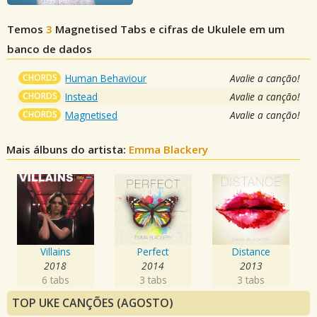
Temos
3
Magnetised
Tabs e cifras de Ukulele em um
banco de dados
CHORDS
Human Behaviour
Avalie a canção!
CHORDS
Instead
Avalie a canção!
CHORDS
Magnetised
Avalie a canção!
Mais álbuns do artista:
Emma Blackery
Villains
Perfect
Distance
2018
2014
2013
6 tabs
3 tabs
3 tabs
TOP UKE CANÇÕES (AGOSTO)