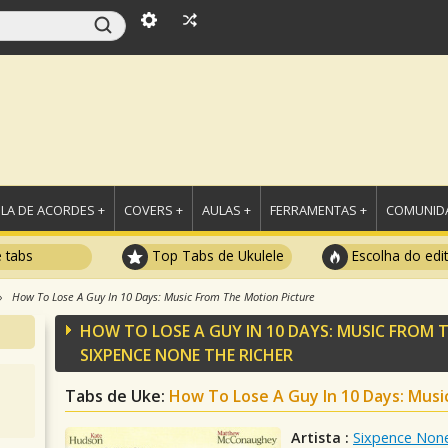
LA DE ACORDES +
COVERS +
AULAS +
FERRAMENTAS +
COMUNIDA
e tabs
Top Tabs de Ukulele
Escolha do edi
How To Lose A Guy In 10 Days: Music From The Motion Picture
HOW TO LOSE A GUY IN 10 DAYS: MUSIC FROM 
SIXPENCE NONE THE RICHER
Tabs de Uke:
How To Lose A Guy In 10 Days: Musi
Artista :
Sixpence None