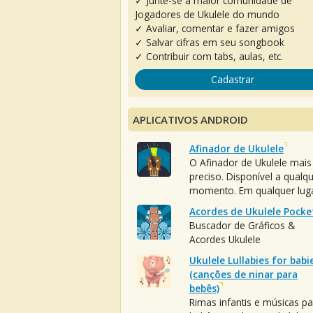
✓ Junte-se à maior comunidade de
Jogadores de Ukulele do mundo
✓ Avaliar, comentar e fazer amigos
✓ Salvar cifras em seu songbook
✓ Contribuir com tabs, aulas, etc.
Cadastrar
APLICATIVOS ANDROID
Afinador de Ukulele
O Afinador de Ukulele mais
preciso. Disponível a qualq
momento. Em qualquer luga
Acordes de Ukulele Pocke
Buscador de Gráficos &
Acordes Ukulele
Ukulele Lullabies for babi
(canções de ninar para
bebês)
Rimas infantis e músicas pa