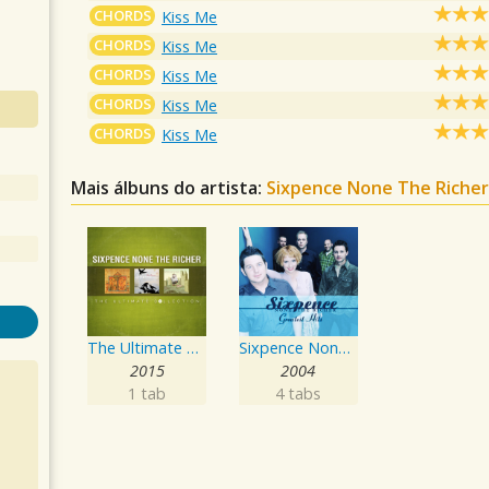
CHORDS
Kiss Me
CHORDS
Kiss Me
CHORDS
Kiss Me
CHORDS
Kiss Me
CHORDS
Kiss Me
Mais álbuns do artista:
Sixpence None The Riche
The Ultimate Collection
Sixpence None the Richer: Greatest Hits
2015
2004
1 tab
4 tabs