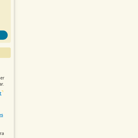
uer
r.
t
es
ra