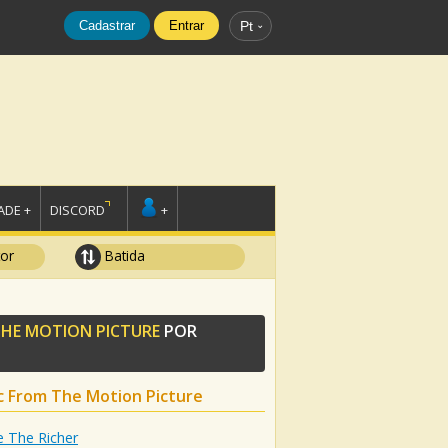
Cadastrar
Entrar
Pt
DE +
DISCORD
+
tor
Batida
THE MOTION PICTURE
POR
c From The Motion Picture
 The Richer