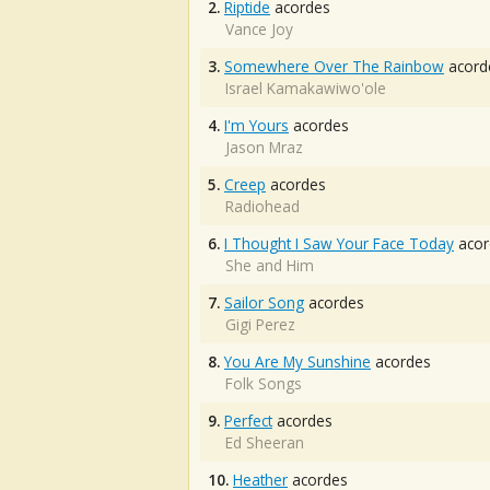
2.
Riptide
acordes
Vance Joy
3.
Somewhere Over The Rainbow
acord
Israel Kamakawiwo'ole
4.
I'm Yours
acordes
Jason Mraz
5.
Creep
acordes
Radiohead
6.
I Thought I Saw Your Face Today
acor
She and Him
7.
Sailor Song
acordes
Gigi Perez
8.
You Are My Sunshine
acordes
Folk Songs
9.
Perfect
acordes
Ed Sheeran
10.
Heather
acordes