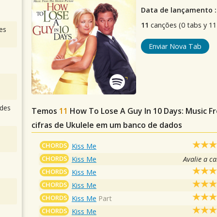
Data de lançamento :
11
canções (0 tabs y 11 
es
Enviar Nova Tab
des
Temos
11
How To Lose A Guy In 10 Days: Music F
cifras de Ukulele em um banco de dados
CHORDS
Kiss Me
CHORDS
Kiss Me
Avalie a c
CHORDS
Kiss Me
CHORDS
Kiss Me
CHORDS
Kiss Me
Part
CHORDS
Kiss Me