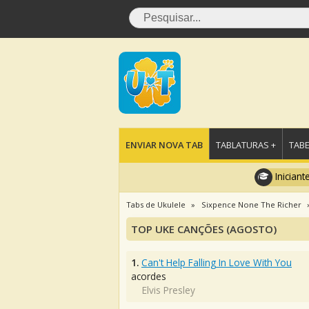
ENVIAR NOVA TAB
TABLATURAS +
TABE
Iniciant
Tabs de Ukulele
Sixpence None The Richer
TOP UKE CANÇÕES (AGOSTO)
1.
Can't Help Falling In Love With You
acordes
Elvis Presley