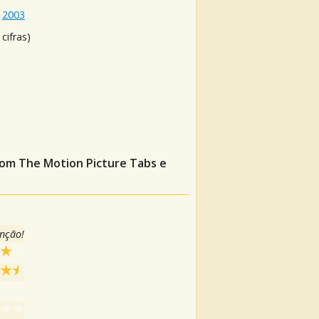
2003
cifras)
rom The Motion Picture
Tabs e
anção!