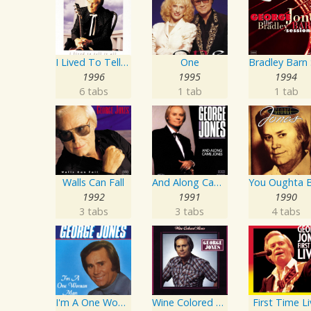
I Lived To Tell It All
One
1996
1995
1994
6 tabs
1 tab
1 tab
Walls Can Fall
And Along Came Jones
1992
1991
1990
3 tabs
3 tabs
4 tabs
I'm A One Woman Man
Wine Colored Roses
First Time L