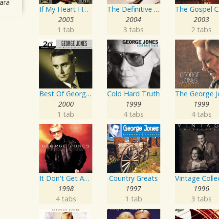
ara
If My Heart Had Windows
The Definitive Collection
The Go
2005
2004
2003
1 tab
3 tabs
2 tabs
Best Of George Jones: 20th Century Masters: The Millennium Collection
Cold Hard Truth
2000
1999
1999
1 tab
4 tabs
4 tabs
It Don't Get Any Better Than This
Country Greats
1998
1997
1996
4 tabs
1 tab
3 tabs