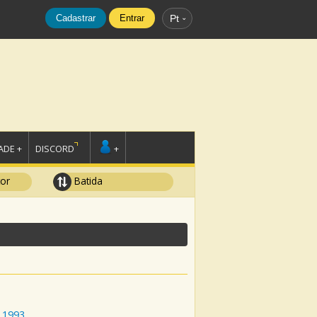
Cadastrar
Entrar
Pt
DE +
DISCORD
+
tor
Batida
1993