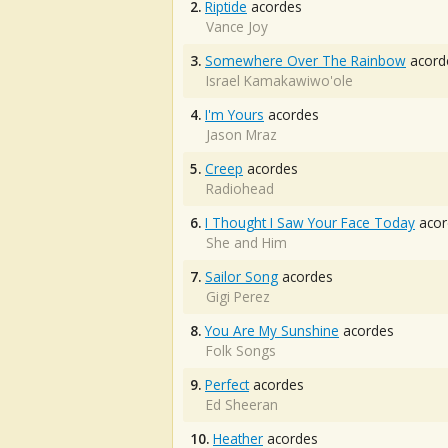
2.
Riptide
acordes
Vance Joy
3.
Somewhere Over The Rainbow
acord
Israel Kamakawiwo'ole
4.
I'm Yours
acordes
Jason Mraz
5.
Creep
acordes
Radiohead
6.
I Thought I Saw Your Face Today
acor
She and Him
7.
Sailor Song
acordes
Gigi Perez
8.
You Are My Sunshine
acordes
Folk Songs
9.
Perfect
acordes
Ed Sheeran
10.
Heather
acordes