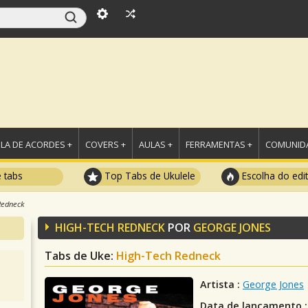
LA DE ACORDES +
COVERS +
AULAS +
FERRAMENTAS +
COMUNIDA
e tabs
Top Tabs de Ukulele
Escolha do edi
Redneck
HIGH-TECH REDNECK
POR
GEORGE JONES
Tabs de Uke:
High-Tech Redneck
Artista :
George Jones
Data de lançamento :