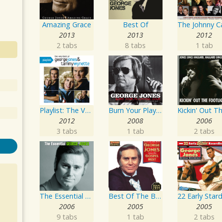
Amazing Grace
Best Of
2013
2013
2012
2 tabs
8 tabs
1 tab
Playlist: The Very Best of George Jones & Tammy Wynette
Burn Your Playhouse Down
2012
2008
2006
3 tabs
1 tab
2 tabs
The Essential George Jones
Best Of The Best: Sings His Gospel Best
2006
2005
2005
9 tabs
1 tab
2 tabs