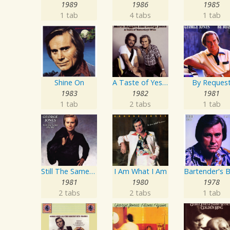
1989
1986
1985
1 tab
4 tabs
1 tab
Shine On
A Taste of Yesterday's Wine
By Reques
1983
1982
1981
1 tab
2 tabs
1 tab
Still The Same Ole Me
I Am What I Am
1981
1980
1978
2 tabs
2 tabs
1 tab