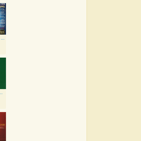
20 Super Hits - Gospel
 Country Wine