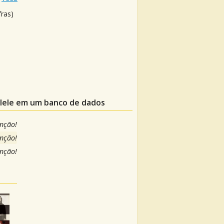
fras)
ulele em um banco de dados
anção!
anção!
anção!