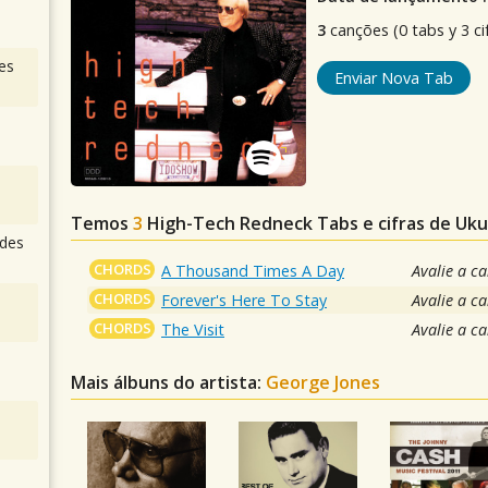
3
canções (0 tabs y 3 ci
es
Enviar Nova Tab
Temos
3
High-Tech Redneck
Tabs e cifras de Uk
des
CHORDS
A Thousand Times A Day
Avalie a c
CHORDS
Forever's Here To Stay
Avalie a c
CHORDS
The Visit
Avalie a c
Mais álbuns do artista:
George Jones