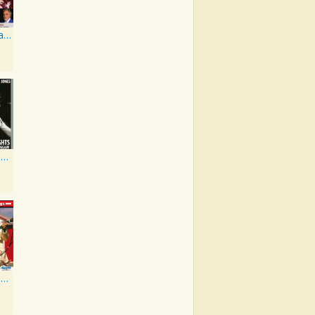
The Johnny Cash Music Festival 2011
Kickin' Out The Footlights... Again: Jones Sings Haggard, Haggard Sings Jones
22 Early Starday Recordings