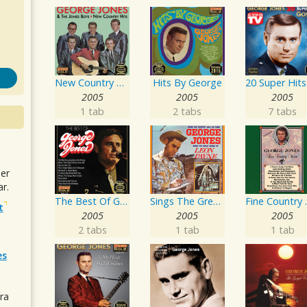
New Country Hits
Hits By George
2005
2005
2005
1 tab
2 tabs
7 tabs
uer
r.
The Best Of George Jones
Sings The Great Songs Of Leon Payne
Fine
t
2005
2005
2005
2 tabs
1 tab
1 tab
es
ra