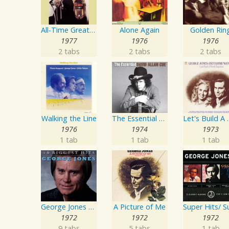
All-Time Greatest Hits Vol. 1
Alone Again
Golden Rin
1977
1976
1976
2 tabs
2 tabs
2 tabs
Walking the Line
The Essential David Allan Coe
Let's Buil
1976
1974
1973
1 tab
1 tab
1 tab
George Jones - 16 Biggest Hits
A Picture of Me
1972
1972
1972
9 tabs
5 tabs
1 tab