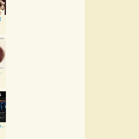
g
d A World Together
Super Hits/ Super Hits Vol. II/George & Tammy Super Hits