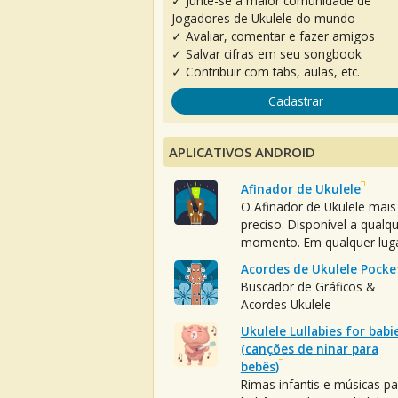
✓ Junte-se à maior comunidade de
Jogadores de Ukulele do mundo
✓ Avaliar, comentar e fazer amigos
✓ Salvar cifras em seu songbook
✓ Contribuir com tabs, aulas, etc.
Cadastrar
APLICATIVOS ANDROID
Afinador de Ukulele
O Afinador de Ukulele mais
preciso. Disponível a qualq
momento. Em qualquer luga
Acordes de Ukulele Pocke
Buscador de Gráficos &
Acordes Ukulele
Ukulele Lullabies for babi
(canções de ninar para
bebês)
Rimas infantis e músicas pa