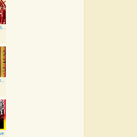
Bradley Barn Sessions
You Oughta Be Here With Me
ive