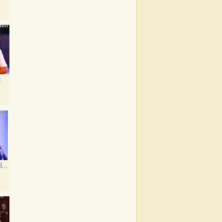
t
Bartender's Blues