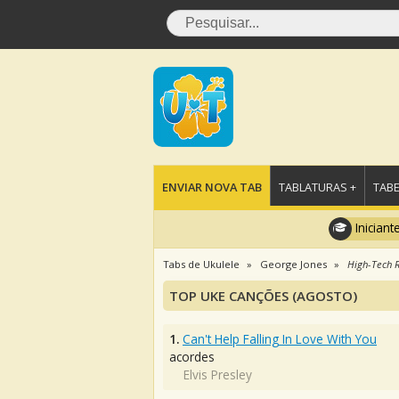
ENVIAR NOVA TAB
TABLATURAS +
TABE
Iniciant
Tabs de Ukulele
George Jones
High-Tech 
TOP UKE CANÇÕES (AGOSTO)
1.
Can't Help Falling In Love With You
acordes
Elvis Presley