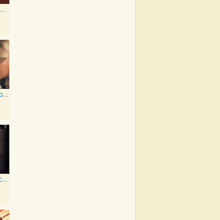
spel Collection: George Jones Sings The Greatest Stories Ever Told
The George Jones Collection
Vintage Collections