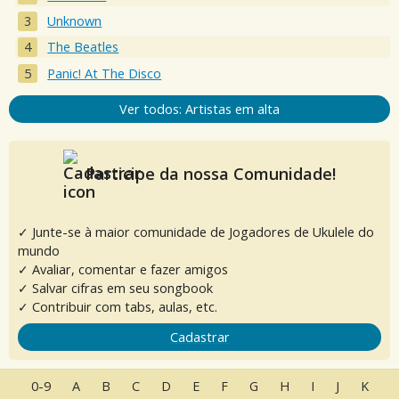
Unknown
The Beatles
Panic! At The Disco
Ver todos: Artistas em alta
Participe da nossa Comunidade!
✓ Junte-se à maior comunidade de Jogadores de Ukulele do
mundo
✓ Avaliar, comentar e fazer amigos
✓ Salvar cifras em seu songbook
✓ Contribuir com tabs, aulas, etc.
Cadastrar
0-9
A
B
C
D
E
F
G
H
I
J
K