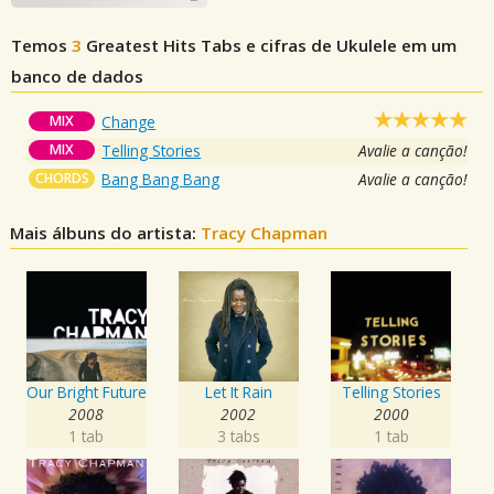
Temos
3
Greatest Hits
Tabs e cifras de Ukulele em um
banco de dados
MIX
Change
MIX
Telling Stories
Avalie a canção!
CHORDS
Bang Bang Bang
Avalie a canção!
Mais álbuns do artista:
Tracy Chapman
Our Bright Future
Let It Rain
Telling Stories
2008
2002
2000
1 tab
3 tabs
1 tab