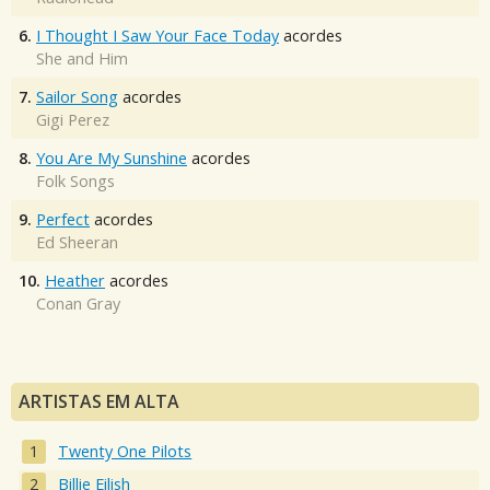
6.
I Thought I Saw Your Face Today
acordes
She and Him
7.
Sailor Song
acordes
Gigi Perez
8.
You Are My Sunshine
acordes
Folk Songs
9.
Perfect
acordes
Ed Sheeran
10.
Heather
acordes
Conan Gray
ARTISTAS EM ALTA
Twenty One Pilots
Billie Eilish