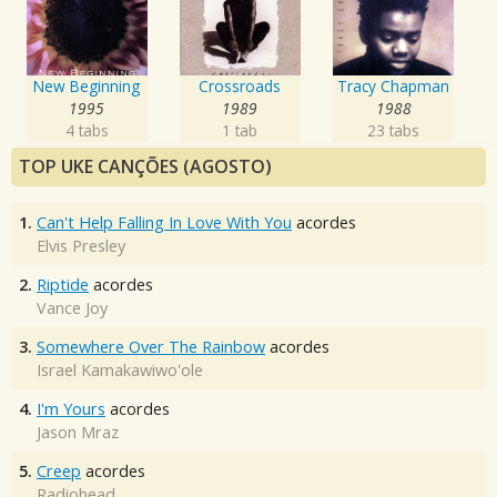
New Beginning
Crossroads
Tracy Chapman
1995
1989
1988
4 tabs
1 tab
23 tabs
TOP UKE CANÇÕES (AGOSTO)
1.
Can't Help Falling In Love With You
acordes
Elvis Presley
2.
Riptide
acordes
Vance Joy
3.
Somewhere Over The Rainbow
acordes
Israel Kamakawiwo'ole
4.
I'm Yours
acordes
Jason Mraz
5.
Creep
acordes
Radiohead