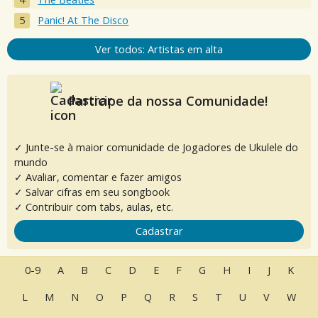
Panic! At The Disco
Ver todos: Artistas em alta
Participe da nossa Comunidade!
✓ Junte-se à maior comunidade de Jogadores de Ukulele do
mundo
✓ Avaliar, comentar e fazer amigos
✓ Salvar cifras em seu songbook
✓ Contribuir com tabs, aulas, etc.
Cadastrar
0-9
A
B
C
D
E
F
G
H
I
J
K
L
M
N
O
P
Q
R
S
T
U
V
W