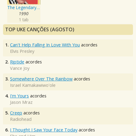
The Legendary Masters Series Volume 1
1990
1 tab
TOP UKE CANÇÕES (AGOSTO)
1.
Can't Help Falling In Love With You
acordes
Elvis Presley
2.
Riptide
acordes
Vance Joy
3.
Somewhere Over The Rainbow
acordes
Israel Kamakawiwo'ole
4.
I'm Yours
acordes
Jason Mraz
5.
Creep
acordes
Radiohead
6.
I Thought I Saw Your Face Today
acordes