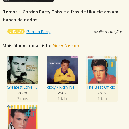
Temos
1
Garden Party
Tabs e cifras de Ukulele em um
banco de dados
CHORDS
Garden Party
Avalie a canção!
Mais álbuns do artista:
Ricky Nelson
Greatest Love Songs
Ricky / Ricky Nelson
The Best Of Rick Nelson, Vol. 2
2008
2001
1991
2 tabs
1 tab
1 tab