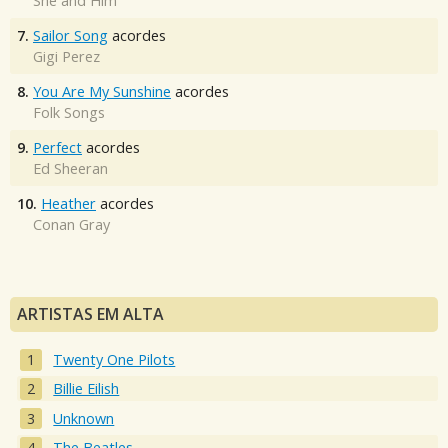
She and Him
7.
Sailor Song
acordes
Gigi Perez
8.
You Are My Sunshine
acordes
Folk Songs
9.
Perfect
acordes
Ed Sheeran
10.
Heather
acordes
Conan Gray
ARTISTAS EM ALTA
Twenty One Pilots
Billie Eilish
Unknown
The Beatles