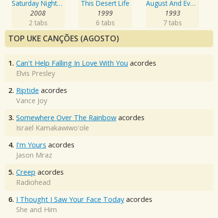
Saturday Nights & Sunday Mornings
This Desert Life
August And Everything After
2008
1999
1993
2 tabs
6 tabs
7 tabs
TOP UKE CANÇÕES (AGOSTO)
1.
Can't Help Falling In Love With You
acordes
Elvis Presley
2.
Riptide
acordes
Vance Joy
3.
Somewhere Over The Rainbow
acordes
Israel Kamakawiwo'ole
4.
I'm Yours
acordes
Jason Mraz
5.
Creep
acordes
Radiohead
6.
I Thought I Saw Your Face Today
acordes
She and Him