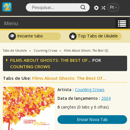
Pt
Menu
Iniciante tabs
Top Tabs de Ukulele
Tabs de Ukulele
Counting Crows
Films About Ghosts: The Best Of...
FILMS ABOUT GHOSTS: THE BEST OF...
POR
COUNTING CROWS
Tabs de Uke:
Films About Ghosts: The Best Of...
Artista :
Counting Crows
Data de lançamento :
2004
6
canções (0 tabs y 6 cifras)
Enviar Nova Tab