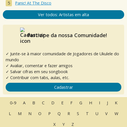
Panic! At The Disco
Ver todos: Artistas em alta
Participe da nossa Comunidade!
✓ Junte-se à maior comunidade de Jogadores de Ukulele do
mundo
✓ Avaliar, comentar e fazer amigos
✓ Salvar cifras em seu songbook
✓ Contribuir com tabs, aulas, etc.
Cadastrar
0-9
A
B
C
D
E
F
G
H
I
J
K
L
M
N
O
P
Q
R
S
T
U
V
W
X
Y
Z