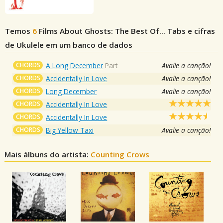
Temos
6
Films About Ghosts: The Best Of...
Tabs e cifras
de Ukulele em um banco de dados
CHORDS
A Long December
Part
Avalie a canção!
CHORDS
Accidentally In Love
Avalie a canção!
CHORDS
Long December
Avalie a canção!
CHORDS
Accidentally In Love
CHORDS
Accidentally In Love
CHORDS
Big Yellow Taxi
Avalie a canção!
Mais álbuns do artista:
Counting Crows