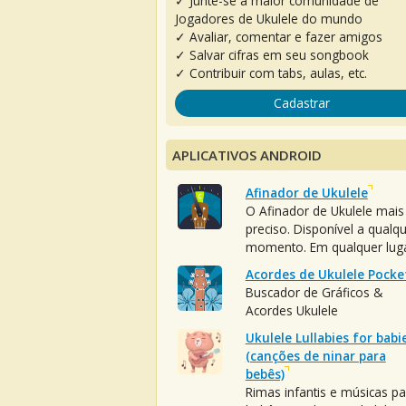
✓ Junte-se à maior comunidade de
Jogadores de Ukulele do mundo
✓ Avaliar, comentar e fazer amigos
✓ Salvar cifras em seu songbook
✓ Contribuir com tabs, aulas, etc.
Cadastrar
APLICATIVOS ANDROID
Afinador de Ukulele
O Afinador de Ukulele mais
preciso. Disponível a qualq
momento. Em qualquer luga
Acordes de Ukulele Pocke
Buscador de Gráficos &
Acordes Ukulele
Ukulele Lullabies for babi
(canções de ninar para
bebês)
Rimas infantis e músicas pa