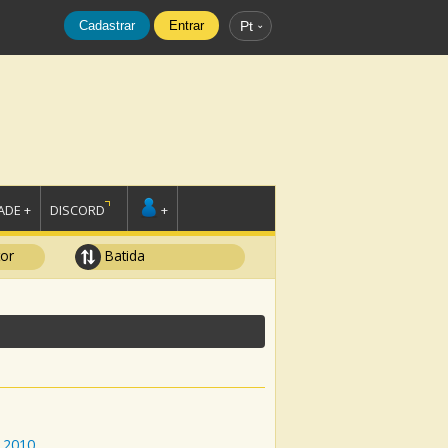
Cadastrar
Entrar
Pt
DE +
DISCORD
+
tor
Batida
2010