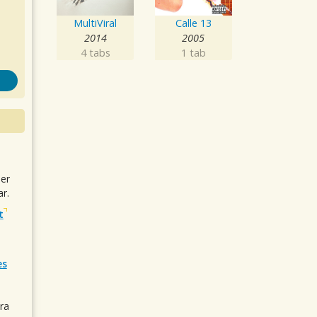
MultiViral
Calle 13
2014
2005
4 tabs
1 tab
uer
r.
t
es
ra