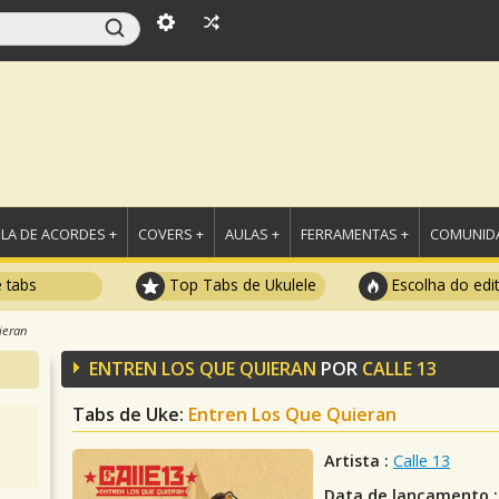
LA DE ACORDES +
COVERS +
AULAS +
FERRAMENTAS +
COMUNIDA
e tabs
Top Tabs de Ukulele
Escolha do edi
ieran
ENTREN LOS QUE QUIERAN
POR
CALLE 13
Tabs de Uke:
Entren Los Que Quieran
Artista :
Calle 13
Data de lançamento :