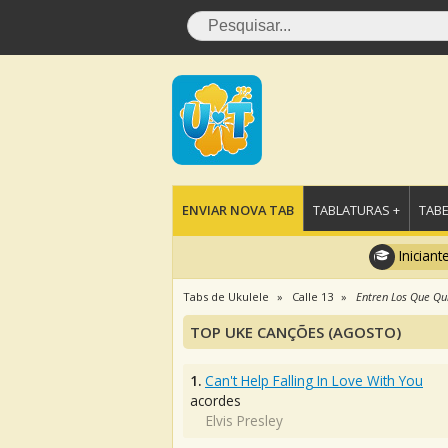
ENVIAR NOVA TAB
TABLATURAS +
TABE
Iniciant
Tabs de Ukulele
Calle 13
Entren Los Que Qu
TOP UKE CANÇÕES (AGOSTO)
1.
Can't Help Falling In Love With You
acordes
Elvis Presley