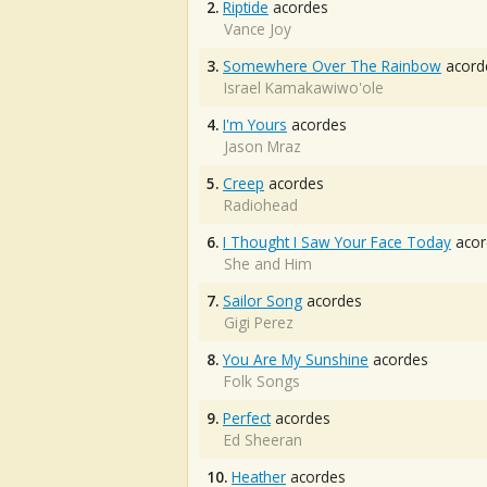
2.
Riptide
acordes
Vance Joy
3.
Somewhere Over The Rainbow
acord
Israel Kamakawiwo'ole
4.
I'm Yours
acordes
Jason Mraz
5.
Creep
acordes
Radiohead
6.
I Thought I Saw Your Face Today
acor
She and Him
7.
Sailor Song
acordes
Gigi Perez
8.
You Are My Sunshine
acordes
Folk Songs
9.
Perfect
acordes
Ed Sheeran
10.
Heather
acordes