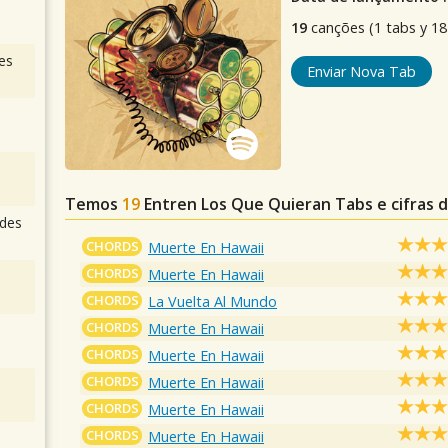
19
canções (1 tabs y 18 
es
Enviar Nova Tab
Temos
19
Entren Los Que Quieran
Tabs e cifras 
des
CHORDS
Muerte En Hawaii
CHORDS
Muerte En Hawaii
CHORDS
La Vuelta Al Mundo
CHORDS
Muerte En Hawaii
CHORDS
Muerte En Hawaii
CHORDS
Muerte En Hawaii
CHORDS
Muerte En Hawaii
CHORDS
Muerte En Hawaii