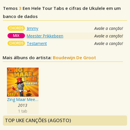
Temos
3
Een Hele Tour
Tabs e cifras de Ukulele em um
banco de dados
CHORDS
Jimmy
Avalie a canção!
MIX
Meester Prikkebeen
Avalie a canção!
CHORDS
Testament
Avalie a canção!
Mais álbuns do artista:
Boudewijn De Groot
Zing Maar Mee deel 1
2013
1 tab
TOP UKE CANÇÕES (AGOSTO)