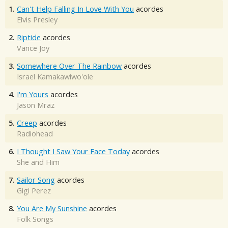
1.
Can't Help Falling In Love With You
acordes
Elvis Presley
2.
Riptide
acordes
Vance Joy
3.
Somewhere Over The Rainbow
acordes
Israel Kamakawiwo'ole
4.
I'm Yours
acordes
Jason Mraz
5.
Creep
acordes
Radiohead
6.
I Thought I Saw Your Face Today
acordes
She and Him
7.
Sailor Song
acordes
Gigi Perez
8.
You Are My Sunshine
acordes
Folk Songs