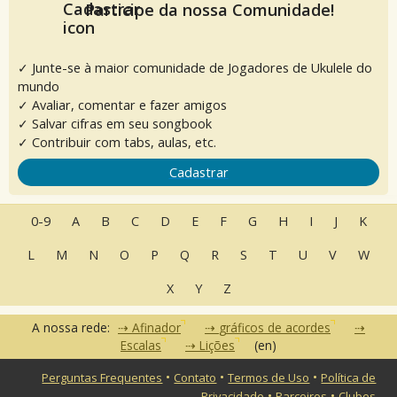
Participe da nossa Comunidade!
✓ Junte-se à maior comunidade de Jogadores de Ukulele do
mundo
✓ Avaliar, comentar e fazer amigos
✓ Salvar cifras em seu songbook
✓ Contribuir com tabs, aulas, etc.
Cadastrar
0-9
A
B
C
D
E
F
G
H
I
J
K
L
M
N
O
P
Q
R
S
T
U
V
W
X
Y
Z
A nossa rede:
Afinador
gráficos de acordes
Escalas
Lições
(en)
•
•
•
Perguntas Frequentes
Contato
Termos de Uso
Política de
•
•
Privacidade
Parceiros
Clubes