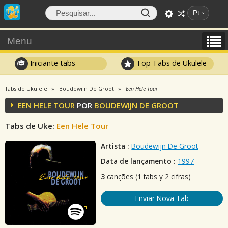
Pt
Menu
Iniciante tabs
Top Tabs de Ukulele
Tabs de Ukulele
Boudewijn De Groot
Een Hele Tour
EEN HELE TOUR
POR
BOUDEWIJN DE GROOT
Tabs de Uke:
Een Hele Tour
Artista :
Boudewijn De Groot
Data de lançamento :
1997
3
canções (1 tabs y 2 cifras)
Enviar Nova Tab