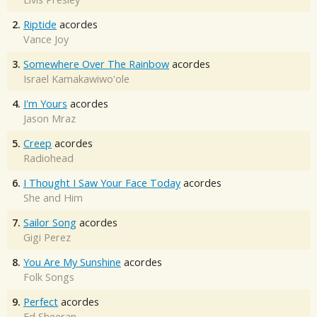
2.
Riptide
acordes
Vance Joy
3.
Somewhere Over The Rainbow
acordes
Israel Kamakawiwo'ole
4.
I'm Yours
acordes
Jason Mraz
5.
Creep
acordes
Radiohead
6.
I Thought I Saw Your Face Today
acordes
She and Him
7.
Sailor Song
acordes
Gigi Perez
8.
You Are My Sunshine
acordes
Folk Songs
9.
Perfect
acordes
Ed Sheeran