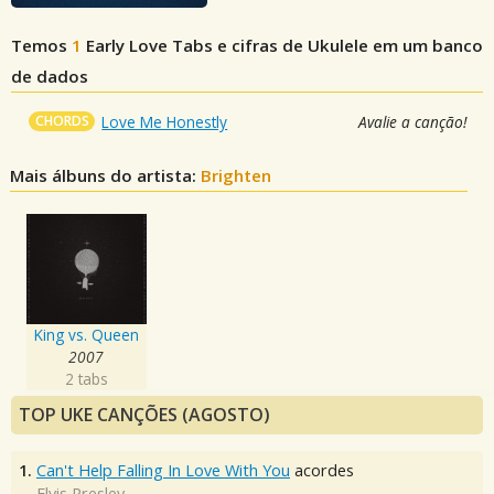
Temos
1
Early Love
Tabs e cifras de Ukulele em um banco
de dados
CHORDS
Love Me Honestly
Avalie a canção!
Mais álbuns do artista:
Brighten
King vs. Queen
2007
2 tabs
TOP UKE CANÇÕES (AGOSTO)
1.
Can't Help Falling In Love With You
acordes
Elvis Presley