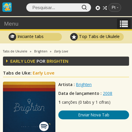
Pt
Menu
Iniciante tabs
Top Tabs de Ukulele
Tabs de Ukulele
Brighten
Early Love
EARLY LOVE
POR
BRIGHTEN
Tabs de Uke:
Early Love
Artista :
Brighten
Data de lançamento :
2008
1
canções (0 tabs y 1 cifras)
Enviar Nova Tab