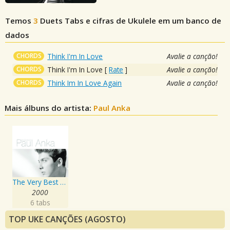
Temos
3
Duets
Tabs e cifras de Ukulele em um banco de
dados
CHORDS
Think I'm In Love
Avalie a canção!
CHORDS
Think I'm In Love
[
Rate
]
Avalie a canção!
CHORDS
Think Im In Love Again
Avalie a canção!
Mais álbuns do artista:
Paul Anka
The Very Best Of Paul Anka
2000
6 tabs
TOP UKE CANÇÕES (AGOSTO)