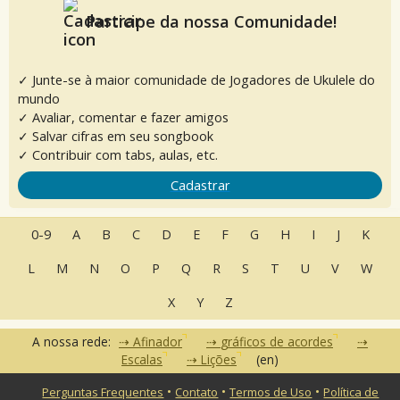
Participe da nossa Comunidade!
✓ Junte-se à maior comunidade de Jogadores de Ukulele do
mundo
✓ Avaliar, comentar e fazer amigos
✓ Salvar cifras em seu songbook
✓ Contribuir com tabs, aulas, etc.
Cadastrar
0-9
A
B
C
D
E
F
G
H
I
J
K
L
M
N
O
P
Q
R
S
T
U
V
W
X
Y
Z
A nossa rede:
Afinador
gráficos de acordes
Escalas
Lições
(en)
•
•
•
Perguntas Frequentes
Contato
Termos de Uso
Política de