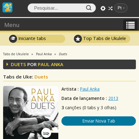
Pt
Menu
Iniciante tabs
Top Tabs de Ukulele
Tabs de Ukulele
Paul Anka
Duets
DUETS
POR
PAUL ANKA
Tabs de Uke:
Duets
Artista :
Paul Anka
Data de lançamento :
2013
3
canções (0 tabs y 3 cifras)
Enviar Nova Tab