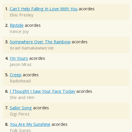
1.
Can't Help Falling In Love With You
acordes
Elvis Presley
2.
Riptide
acordes
Vance Joy
3.
Somewhere Over The Rainbow
acordes
Israel Kamakawiwo'ole
4.
I'm Yours
acordes
Jason Mraz
5.
Creep
acordes
Radiohead
6.
I Thought I Saw Your Face Today
acordes
She and Him
7.
Sailor Song
acordes
Gigi Perez
8.
You Are My Sunshine
acordes
Folk Songs