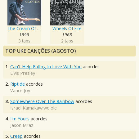
The Cream Of Clapton
Wheels Of Fire
1995
1968
3 tabs
2 tabs
TOP UKE CANÇÕES (AGOSTO)
1.
Can't Help Falling In Love With You
acordes
Elvis Presley
2.
Riptide
acordes
Vance Joy
3.
Somewhere Over The Rainbow
acordes
Israel Kamakawiwo'ole
4.
I'm Yours
acordes
Jason Mraz
5.
Creep
acordes