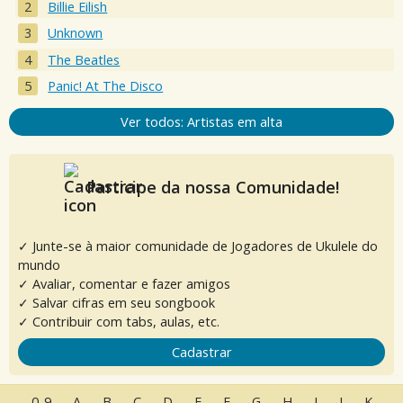
Billie Eilish
Unknown
The Beatles
Panic! At The Disco
Ver todos: Artistas em alta
Participe da nossa Comunidade!
✓ Junte-se à maior comunidade de Jogadores de Ukulele do
mundo
✓ Avaliar, comentar e fazer amigos
✓ Salvar cifras em seu songbook
✓ Contribuir com tabs, aulas, etc.
Cadastrar
0-9
A
B
C
D
E
F
G
H
I
J
K