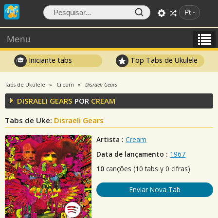
Pt
Menu
Iniciante tabs
Top Tabs de Ukulele
Tabs de Ukulele
Cream
Disraeli Gears
DISRAELI GEARS
POR
CREAM
Tabs de Uke:
Disraeli Gears
Artista :
Cream
Data de lançamento :
1967
10
canções (10 tabs y 0 cifras)
Enviar Nova Tab