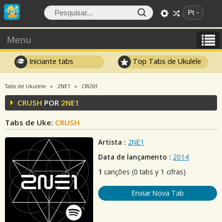
Pt
Menu
Iniciante tabs
Top Tabs de Ukulele
Tabs de Ukulele
2NE1
CRUSH
CRUSH
POR
2NE1
Tabs de Uke:
CRUSH
Artista :
2NE1
Data de lançamento :
2014
1
canções (0 tabs y 1 cifras)
Enviar Nova Tab