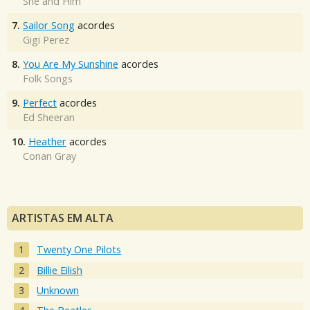
She and Him
7.
Sailor Song
acordes
Gigi Perez
8.
You Are My Sunshine
acordes
Folk Songs
9.
Perfect
acordes
Ed Sheeran
10.
Heather
acordes
Conan Gray
ARTISTAS EM ALTA
Twenty One Pilots
Billie Eilish
Unknown