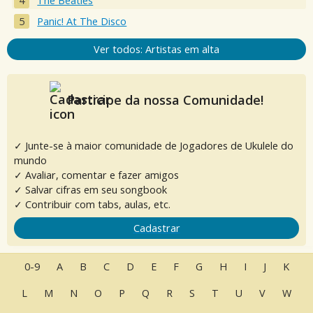
The Beatles
Panic! At The Disco
Ver todos: Artistas em alta
Participe da nossa Comunidade!
✓ Junte-se à maior comunidade de Jogadores de Ukulele do
mundo
✓ Avaliar, comentar e fazer amigos
✓ Salvar cifras em seu songbook
✓ Contribuir com tabs, aulas, etc.
Cadastrar
0-9
A
B
C
D
E
F
G
H
I
J
K
L
M
N
O
P
Q
R
S
T
U
V
W