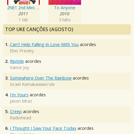
2NE1 2nd Mini Album
To Anyone
2011
2010
1 tab
3 tabs
TOP UKE CANÇÕES (AGOSTO)
1.
Can't Help Falling In Love With You
acordes
Elvis Presley
2.
Riptide
acordes
Vance Joy
3.
Somewhere Over The Rainbow
acordes
Israel Kamakawiwo'ole
4.
I'm Yours
acordes
Jason Mraz
5.
Creep
acordes
Radiohead
6.
I Thought I Saw Your Face Today
acordes