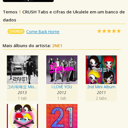
Temos
1
CRUSH
Tabs e cifras de Ukulele em um banco de
dados
CHORDS
Come Back Home
Mais álbuns do artista:
2NE1
그리워해요 Missing You
I LOVE YOU
2nd Mini Album
2013
2012
2011
1 tab
1 tab
2 tabs