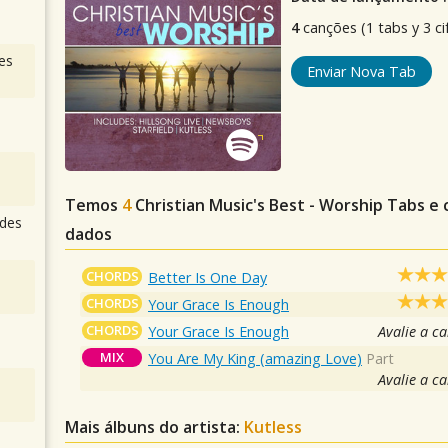
4
canções (1 tabs y 3 ci
es
Enviar Nova Tab
Temos
4
Christian Music's Best - Worship
Tabs e 
des
dados
CHORDS
Better Is One Day
CHORDS
Your Grace Is Enough
CHORDS
Your Grace Is Enough
Avalie a c
MIX
You Are My King (amazing Love)
Part
Avalie a c
Mais álbuns do artista:
Kutless