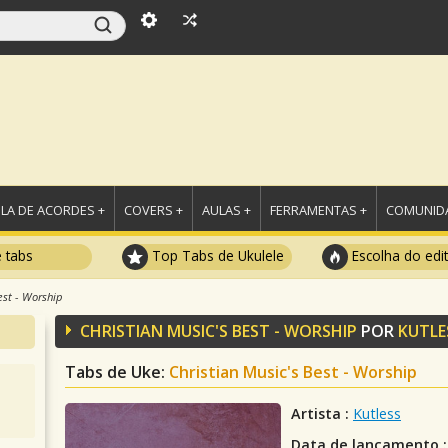
LA DE ACORDES +
COVERS +
AULAS +
FERRAMENTAS +
COMUNIDA
e tabs
Top Tabs de Ukulele
Escolha do edi
est - Worship
CHRISTIAN MUSIC'S BEST - WORSHIP
POR
KUTLE
Tabs de Uke:
Christian Music's Best - Worship
Artista :
Kutless
Data de lançamento :