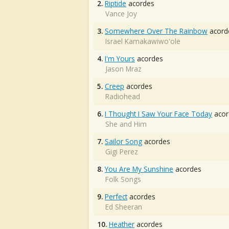
2.
Riptide
acordes
Vance Joy
3.
Somewhere Over The Rainbow
acord
Israel Kamakawiwo'ole
4.
I'm Yours
acordes
Jason Mraz
5.
Creep
acordes
Radiohead
6.
I Thought I Saw Your Face Today
acor
She and Him
7.
Sailor Song
acordes
Gigi Perez
8.
You Are My Sunshine
acordes
Folk Songs
9.
Perfect
acordes
Ed Sheeran
10.
Heather
acordes