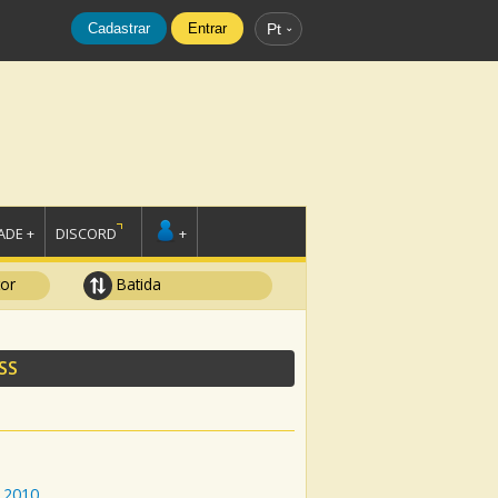
Cadastrar
Entrar
Pt
DE +
DISCORD
+
tor
Batida
SS
2010