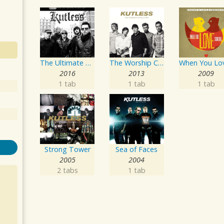
The Ultimate Playlist
The Worship Collection
2016
2013
2009
1 tab
1 tab
1 tab
Strong Tower
Sea of Faces
2005
2004
2 tabs
1 tab