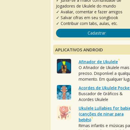
✓ Junte-se à maior comunidade de
Jogadores de Ukulele do mundo
✓ Avaliar, comentar e fazer amigos
✓ Salvar cifras em seu songbook
✓ Contribuir com tabs, aulas, etc.
Cadastrar
APLICATIVOS ANDROID
Afinador de Ukulele
O Afinador de Ukulele mais
preciso. Disponível a qualq
momento. Em qualquer luga
Acordes de Ukulele Pocke
Buscador de Gráficos &
Acordes Ukulele
Ukulele Lullabies for babi
(canções de ninar para
bebês)
Rimas infantis e músicas pa