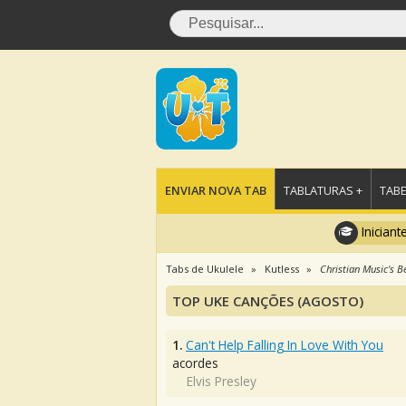
ENVIAR NOVA TAB
TABLATURAS +
TABE
Iniciant
Tabs de Ukulele
Kutless
Christian Music's B
TOP UKE CANÇÕES (AGOSTO)
1.
Can't Help Falling In Love With You
acordes
Elvis Presley