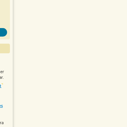
uer
r.
t
es
ra