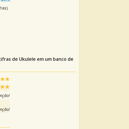
fras)
cifras de Ukulele em um banco de
anção!
anção!