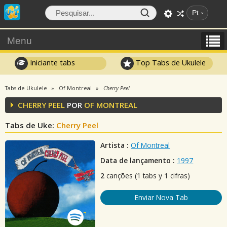
Pt
Menu
Iniciante tabs
Top Tabs de Ukulele
Tabs de Ukulele
Of Montreal
Cherry Peel
CHERRY PEEL
POR
OF MONTREAL
Tabs de Uke:
Cherry Peel
Artista :
Of Montreal
Data de lançamento :
1997
2
canções (1 tabs y 1 cifras)
Enviar Nova Tab