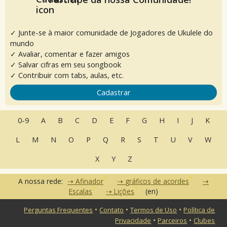
✓ Junte-se à maior comunidade de Jogadores de Ukulele do
mundo
✓ Avaliar, comentar e fazer amigos
✓ Salvar cifras em seu songbook
✓ Contribuir com tabs, aulas, etc.
Cadastrar
0-9
A
B
C
D
E
F
G
H
I
J
K
L
M
N
O
P
Q
R
S
T
U
V
W
X
Y
Z
A nossa rede:
Afinador
gráficos de acordes
Escalas
Lições
(en)
•
•
•
Perguntas Frequentes
Contato
Termos de Uso
Política de
•
•
Privacidade
Parceiros
Clubes