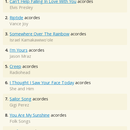
1.
Can't Help Falling In Love With You
acordes
Elvis Presley
2.
Riptide
acordes
Vance Joy
3.
Somewhere Over The Rainbow
acordes
Israel Kamakawiwo'ole
4.
I'm Yours
acordes
Jason Mraz
5.
Creep
acordes
Radiohead
6.
I Thought I Saw Your Face Today
acordes
She and Him
7.
Sailor Song
acordes
Gigi Perez
8.
You Are My Sunshine
acordes
Folk Songs