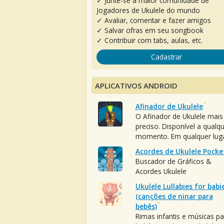
✓ Junte-se à maior comunidade de
Jogadores de Ukulele do mundo
✓ Avaliar, comentar e fazer amigos
✓ Salvar cifras em seu songbook
✓ Contribuir com tabs, aulas, etc.
Cadastrar
APLICATIVOS ANDROID
Afinador de Ukulele
O Afinador de Ukulele mais
preciso. Disponível a qualq
momento. Em qualquer luga
Acordes de Ukulele Pocke
Buscador de Gráficos &
Acordes Ukulele
Ukulele Lullabies for babi
(canções de ninar para
bebês)
Rimas infantis e músicas pa