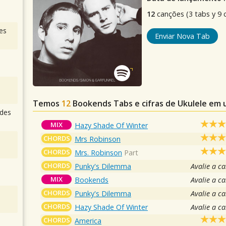
12
canções (3 tabs y 9 c
es
Enviar Nova Tab
Temos
12
Bookends
Tabs e cifras de Ukulele em
des
MIX
Hazy Shade Of Winter
CHORDS
Mrs Robinson
CHORDS
Mrs. Robinson
Part
CHORDS
Punky's Dilemma
Avalie a c
MIX
Bookends
Avalie a c
CHORDS
Punky's Dilemma
Avalie a c
CHORDS
Hazy Shade Of Winter
Avalie a c
CHORDS
America