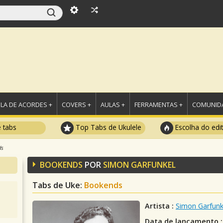
LA DE ACORDES +
COVERS +
AULAS +
FERRAMENTAS +
COMUNIDA
e tabs
Top Tabs de Ukulele
Escolha do edi
ds
BOOKENDS
POR
SIMON GARFUNKEL
Tabs de Uke:
Bookends
Artista :
Simon Garfunk
Data de lançamento :