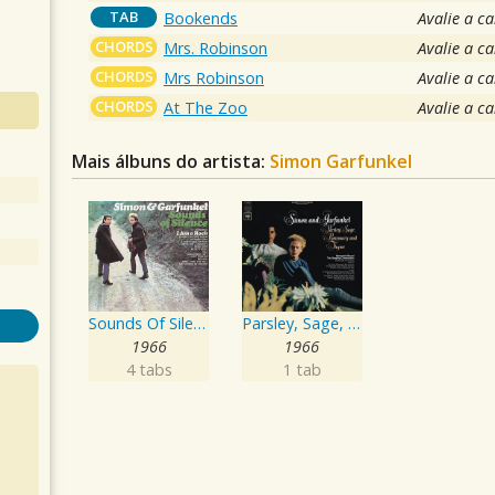
TAB
Bookends
Avalie a c
CHORDS
Mrs. Robinson
Avalie a c
CHORDS
Mrs Robinson
Avalie a c
CHORDS
At The Zoo
Avalie a c
Mais álbuns do artista:
Simon Garfunkel
Sounds Of Silence
Parsley, Sage, Rosemary And Thyme
1966
1966
4 tabs
1 tab