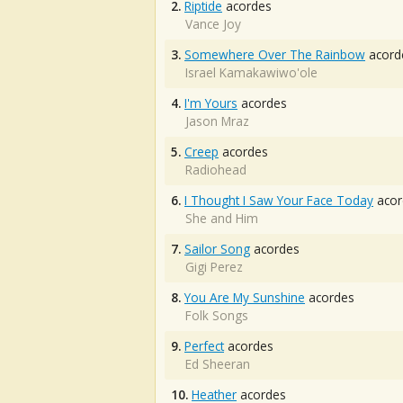
2.
Riptide
acordes
Vance Joy
3.
Somewhere Over The Rainbow
acord
Israel Kamakawiwo'ole
4.
I'm Yours
acordes
Jason Mraz
5.
Creep
acordes
Radiohead
6.
I Thought I Saw Your Face Today
acor
She and Him
7.
Sailor Song
acordes
Gigi Perez
8.
You Are My Sunshine
acordes
Folk Songs
9.
Perfect
acordes
Ed Sheeran
10.
Heather
acordes