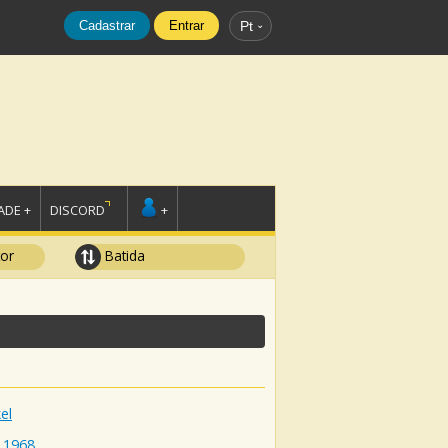
Cadastrar
Entrar
Pt
DE +
DISCORD
+
tor
Batida
el
1968