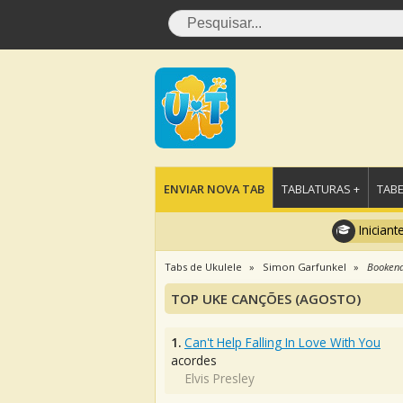
ENVIAR NOVA TAB
TABLATURAS +
TABE
Iniciant
Tabs de Ukulele
Simon Garfunkel
Booken
TOP UKE CANÇÕES (AGOSTO)
1.
Can't Help Falling In Love With You
acordes
Elvis Presley