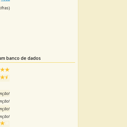
ifras)
 um banco de dados
anção!
anção!
anção!
anção!