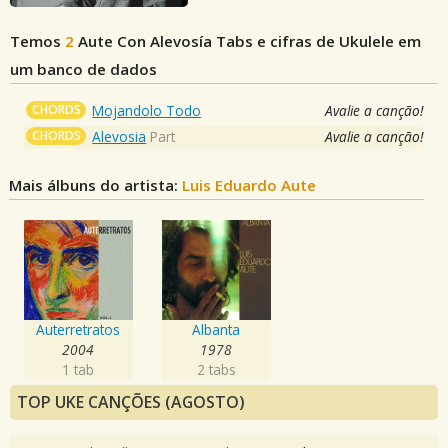
Temos
2
Aute Con Alevosía
Tabs e cifras de Ukulele em
um banco de dados
CHORDS
Mojandolo Todo
Avalie a canção!
CHORDS
Alevosia
Part
Avalie a canção!
Mais álbuns do artista:
Luis Eduardo Aute
Auterretratos
Albanta
2004
1978
1 tab
2 tabs
TOP UKE CANÇÕES (AGOSTO)