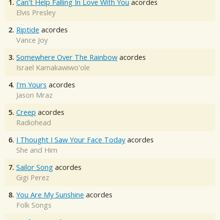
1.
Can't Help Falling In Love With You
acordes
Elvis Presley
2.
Riptide
acordes
Vance Joy
3.
Somewhere Over The Rainbow
acordes
Israel Kamakawiwo'ole
4.
I'm Yours
acordes
Jason Mraz
5.
Creep
acordes
Radiohead
6.
I Thought I Saw Your Face Today
acordes
She and Him
7.
Sailor Song
acordes
Gigi Perez
8.
You Are My Sunshine
acordes
Folk Songs