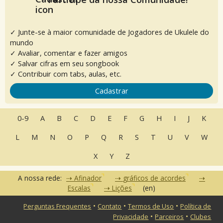
✓ Junte-se à maior comunidade de Jogadores de Ukulele do
mundo
✓ Avaliar, comentar e fazer amigos
✓ Salvar cifras em seu songbook
✓ Contribuir com tabs, aulas, etc.
Cadastrar
0-9
A
B
C
D
E
F
G
H
I
J
K
L
M
N
O
P
Q
R
S
T
U
V
W
X
Y
Z
A nossa rede:
Afinador
gráficos de acordes
Escalas
Lições
(en)
•
•
•
Perguntas Frequentes
Contato
Termos de Uso
Política de
•
•
Privacidade
Parceiros
Clubes