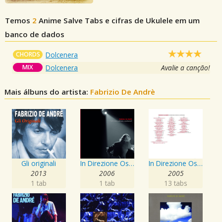
Temos
2
Anime Salve
Tabs e cifras de Ukulele em um
banco de dados
CHORDS
Dolcenera
MIX
Dolcenera
Avalie a canção!
Mais álbuns do artista:
Fabrizio De Andrè
Gli originali
In Direzione Ostinata E Contraria Vol 2
In Direzione Ostinata e Contraria
2013
2006
2005
1 tab
1 tab
13 tabs