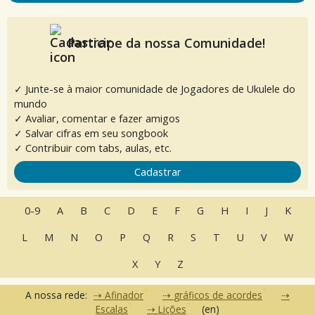
Participe da nossa Comunidade!
✓ Junte-se à maior comunidade de Jogadores de Ukulele do
mundo
✓ Avaliar, comentar e fazer amigos
✓ Salvar cifras em seu songbook
✓ Contribuir com tabs, aulas, etc.
Cadastrar
0-9
A
B
C
D
E
F
G
H
I
J
K
L
M
N
O
P
Q
R
S
T
U
V
W
X
Y
Z
A nossa rede:
Afinador
gráficos de acordes
Escalas
Lições
(en)