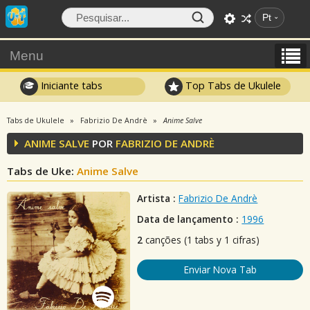
Pt
Menu
Iniciante tabs
Top Tabs de Ukulele
Tabs de Ukulele
Fabrizio De Andrè
Anime Salve
ANIME SALVE
POR
FABRIZIO DE ANDRÈ
Tabs de Uke:
Anime Salve
Artista :
Fabrizio De Andrè
Data de lançamento :
1996
2
canções (1 tabs y 1 cifras)
Enviar Nova Tab