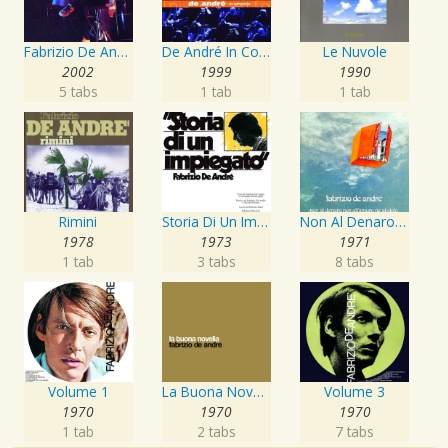
Fabrizio De Andrè
De André In Concerto
Le Nuvole
2002
1999
1990
5 tabs
1 tab
1 tab
Rimini
Storia Di Un Impiegato
Non Al Denaro, Non All'Amore, Ne Al Cielo
1978
1973
1971
1 tab
3 tabs
8 tabs
Volume 1
La Buona Novella
Volume 3
1970
1970
1970
1 tab
2 tabs
7 tabs