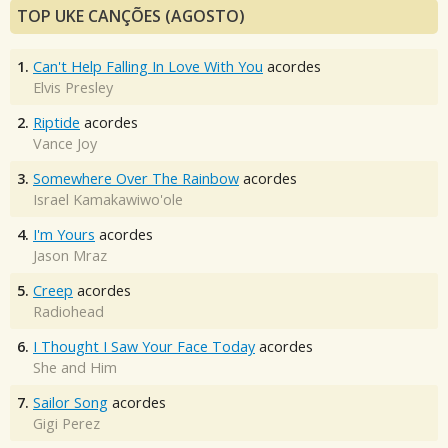
TOP UKE CANÇÕES (AGOSTO)
1.
Can't Help Falling In Love With You
acordes
Elvis Presley
2.
Riptide
acordes
Vance Joy
3.
Somewhere Over The Rainbow
acordes
Israel Kamakawiwo'ole
4.
I'm Yours
acordes
Jason Mraz
5.
Creep
acordes
Radiohead
6.
I Thought I Saw Your Face Today
acordes
She and Him
7.
Sailor Song
acordes
Gigi Perez